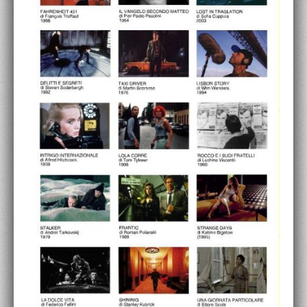
ACCADEMIA NAZIONALE DI SAN LUCA
I.E.D. / ROMA
POLITECNICO DI BARI
BIBLIOTECA FRANCESCO MOSCHINI
A.A.M. ARCHITETTURA ARTE MODERNA
RECENSIONI GENERALI
MOSTRE
ARTISTI
DUETTI / DUELLI
LABORATORI DI PROGETTAZIONE
PROGETTI D'OPERA