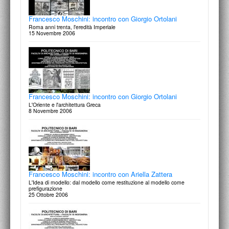
24 Ottobre 2007
Francesco Moschini: incontro con Giorgio Ortolani
Roma anni trenta, l'eredità Imperiale
15 Novembre 2006
Franco Purini
Antonella Agnoli + Marco Muscogiuri
Lectio Magistralis: Le parole dello spazio
Lectio magistralis: La Biblioteca e l'Architettura
26 settembre 2008
3 febbraio 2010
Corso di Disegno Industriale: prima lezione di Francesco
Moschini
3 Ottobre 2007
Francesco Moschini: incontro con Giorgio Ortolani
L'Oriente e l'architettura Greca
8 Novembre 2006
Francesco Moschini: incontro con Ariella Zattera
L'Idea di modello: dal modello come restituzione al modello come
prefigurazione
22 Ottobre 2008
Corso di Ingegneria Edile: prima lezione di Francesco
Moschini
3 Ottobre 2007
Francesco Moschini: incontro con Ariella Zattera
L'Idea di modello: dal modello come restituzione al modello come
prefigurazione
25 Ottobre 2006
Francesco Moschini: incontro con Michele Beccu (ABDR)
Appunti di viaggio, croquis de voyage, skizzenbuch
15 Ottobre 2008
Rassegna cinematografica