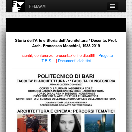
FFMAAM
Fondo Francesco Moschini
A.A.M. Architettura Arte Moderna
Percorsi, nodi, sconfinamenti e contaminazioni tra Arte,
Architettura, Design, Fotografia..
Storia dell'Arte e Storia dell'Architettura / Docente: Prof.
Arch. Francesco Moschini, 1988-2019
Incontri, conferenze, presentazioni e dibattiti
|
Progetto
T.E.S.I.
|
Documenti didattici
FFMAAM
FRANCESCO MOSCHINI
PUBBLICAZIONI
CONFERENZE
VIDEO
COLLEZIONE