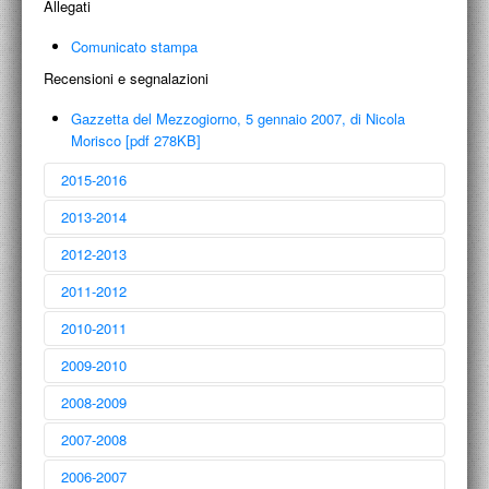
Allegati
Comunicato stampa
Recensioni e segnalazioni
Gazzetta del Mezzogiorno, 5 gennaio 2007, di Nicola
Morisco [pdf 278KB]
2015-2016
2013-2014
2012-2013
2011-2012
Massimo Torrigiani
2010-2011
(there must be) 10 modi per dire contemporaneo
27 aprile 2016
Architettura e ceramica a Bari
2009-2010
costruire, abitare, pensare
17 settembre 2013
Denis Diderot
2008-2009
Prospectus dell'Encyclopédie
31 ottobre 2012
Francesco Moschini: conversazione con Nunzio
2007-2008
Segno, luogo, materia
19 Aprile 2012
Presentazione del Corso di Storia dell'Architettura al
Politecnico di Bari
2006-2007