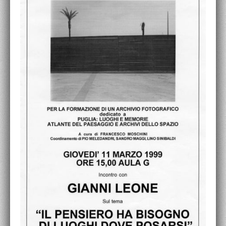
ACCADEMIA NAZIONALE DI SAN LUCA
I.E.D. / ROMA
POLITECNICO DI BARI
BIBLIOTECA FRANCESCO MOSCHINI
A.A.M. ARCHITETTURA ARTE MODERNA
RECENSIONI GENERALI
MOSTRE
ARTISTI
DUETTI / DUELLI
LABORATORI DI PROGETTAZIONE
PROGETTI D'OPERA