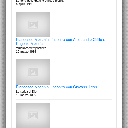
La terra delle gravine e il suo festival
Politecnico di Bari
8 aprile 1999
Docente: Prof. Francesco Moschini
1 Ottobre 2008
Francesco Moschini: incontro con Alessandro Cirillo e
Eugenio Messia
Visioni contemporanee
25 marzo 1999
Francesco Moschini: incontro con Giovanni Leoni
Lo scriba di Dio
18 marzo 1999