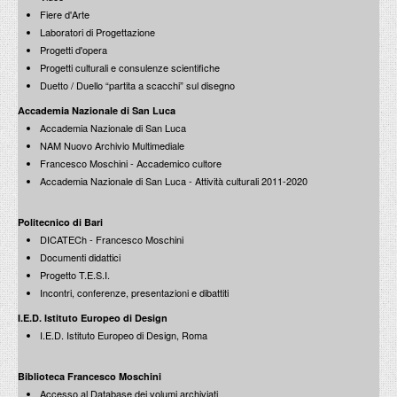
Fiere d'Arte
Laboratori di Progettazione
Progetti d'opera
Francesco Moschini: Conversazione con Olivo Barbieri
Progetti culturali e consulenze scientifiche
Fotografia e Architettura
Francesco Moschini: incontro con Livio Sacchi
Duetto / Duello “partita a scacchi” sul disegno
6 maggio 1998
I Maestri raccontati: Architettura americana del dopoguerra
19 marzo 1993
Accademia Nazionale di San Luca
Accademia Nazionale di San Luca
NAM Nuovo Archivio Multimediale
Francesco Moschini - Accademico cultore
Accademia Nazionale di San Luca - Attività culturali 2011-2020
Francesco Moschini: incontro con Quattro Associati
(Corrado Annoni, Stefano Parodi, Michele Reginaldi,
Francesco Moschini: incontro con Livio Sacchi
Politecnico di Bari
Daniela Saviola)
I Maestri raccontati: Europa - America. Tendenze architettoniche a
DICATECh - Francesco Moschini
30 aprile 1998
confronto
18 marzo 1993
Documenti didattici
Progetto T.E.S.I.
Incontri, conferenze, presentazioni e dibattiti
I.E.D. Istituto Europeo di Design
I.E.D. Istituto Europeo di Design, Roma
Francesco Moschini: incontro con Sergio Leonardi e
Nicola Amato
Francesco Moschini: incontro con Pippo Ciorra
Fotografia e beni culturali
Biblioteca Francesco Moschini
I Maestri raccontati: Ludovico Quaroni e l’architettura italiana dall’E42
29 aprile 1998
agli anni ‘80
Accesso al Database dei volumi archiviati