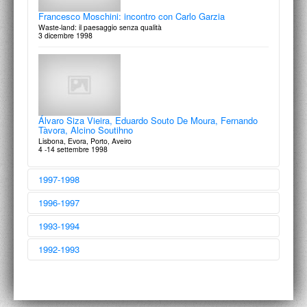
Francesco Moschini: incontro con Carlo Garzia
Waste-land: il paesaggio senza qualità
3 dicembre 1998
Álvaro Siza Vieira, Eduardo Souto De Moura, Fernando
Tàvora, Alcino Soutihno
Lisbona, Evora, Porto, Aveiro
4 -14 settembre 1998
1997-1998
1996-1997
1993-1994
1992-1993
Francesco Moschini: incontro con Emilio Del Gesso
23 giugno 1998
Francesco Moschini: Conversazione con Gabriele
Basilico
Milano, lavori in corso