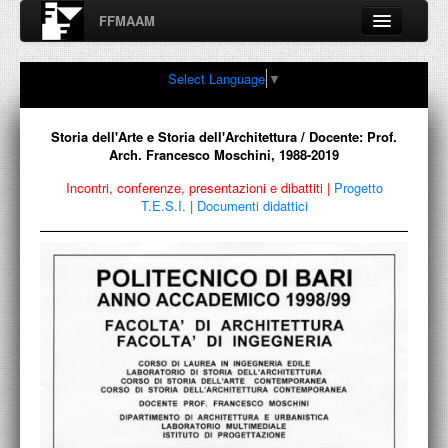
FFMAAM
Fondo Francesco Moschini
Select Language
▼
A.A.M. Architettura Arte Moderna
Percorsi, nodi, sconfinamenti e contaminazioni tra Arte,
Architettura, Design, Fotografia..
Storia dell'Arte e Storia dell'Architettura / Docente: Prof.
Arch. Francesco Moschini, 1988-2019
Incontri, conferenze, presentazioni e dibattiti
|
Progetto
T.E.S.I.
|
Documenti didattici
FFMAAM
FRANCESCO MOSCHINI
PUBBLICAZIONI
CONFERENZE
VIDEO
COLLEZIONE