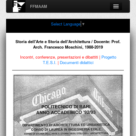
FFMAAM
Fondo Francesco Moschini
Select Language
▼
A.A.M. Architettura Arte Moderna
Percorsi, nodi, sconfinamenti e contaminazioni tra Arte,
Architettura, Design, Fotografia..
Storia dell'Arte e Storia dell'Architettura / Docente: Prof.
Arch. Francesco Moschini, 1988-2019
Incontri, conferenze, presentazioni e dibattiti
|
Progetto
T.E.S.I.
|
Documenti didattici
FFMAAM
FRANCESCO MOSCHINI
PUBBLICAZIONI
CONFERENZE
VIDEO
COLLEZIONE