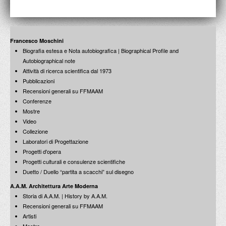
Presentazione del Corso di Storia dell'Architettura al
La terra delle gravine e il suo festival
Francesco Moschini: incontro con Cosmo Laera
Politecnico di Bari
8 aprile 1999
15 aprile 1998
Docente: Prof. Francesco Moschini
1 Ottobre 2008
Francesco Moschini
Biografia estesa e Nota autobiografica | Biographical Profile and
Autobiographical note
Attività di ricerca scientifica dal 1973
Francesco Moschini: incontro con Alessandro Cirillo e
Francesco Moschini: incontro con Antonio Riondino
Eugenio Messia
Pubblicazioni
15 aprile 1998
Visioni contemporanee
Recensioni generali su FFMAAM
25 marzo 1999
Conferenze
Mostre
Video
Collezione
Laboratori di Progettazione
Francesco Moschini: incontro con Ugo Colombari e
Progetti d'opera
Giuseppe De Boni
Francesco Moschini: incontro con Giovanni Leoni
Progetti culturali e consulenze scientifiche
2 aprile 1998
Lo scriba di Dio
18 marzo 1999
Duetto / Duello “partita a scacchi” sul disegno
A.A.M. Architettura Arte Moderna
Storia di A.A.M. | History by A.A.M.
Recensioni generali su FFMAAM
Artisti
Francesco Moschini: incontro con Antonio e Roberto