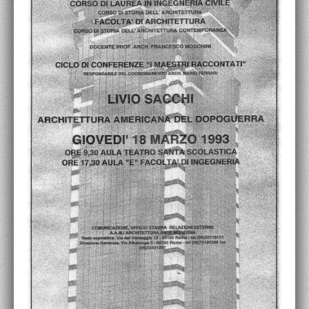
ACCADEMIA NAZIONALE DI SAN LUCA
I.E.D. / ROMA
POLITECNICO DI BARI
BIBLIOTECA FRANCESCO MOSCHINI
A.A.M. ARCHITETTURA ARTE MODERNA
RECENSIONI GENERALI
MOSTRE
ARTISTI
DUETTI / DUELLI
LABORATORI DI PROGETTAZIONE
PROGETTI D'OPERA