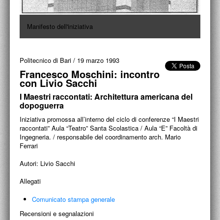
PROGETTI CULTURALI
PROGETTO T.E.S.I.
Manifesto dell'iniziativa
Politecnico di Bari
/
19 marzo 1993
Francesco Moschini: incontro
con Livio Sacchi
I Maestri raccontati: Architettura americana del
dopoguerra
Iniziativa promossa all’interno del ciclo di conferenze “I Maestri
raccontati” Aula “Teatro” Santa Scolastica / Aula “E” Facoltà di
Ingegneria. / responsabile del coordinamento arch. Mario
Ferrari
Autori:
Livio Sacchi
Allegati
Comunicato stampa generale
Recensioni e segnalazioni