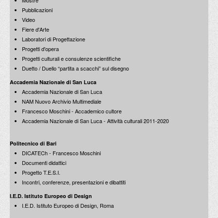
Mostre
Tartaglione
Francesco Moschini: incontro con Gianni Leone
Pubblicazioni
1 aprile 1998
Il pensiero ha bisogno di luoghi dove posarsi
Video
11 marzo 1999
Fiere d'Arte
Laboratori di Progettazione
Progetti d'opera
Progetti culturali e consulenze scientifiche
Duetto / Duello “partita a scacchi” sul disegno
Francesco Moschini: incontro con Francesco Orofino e
Francesco Moschini: incontro con Marilena Bonomo
Federico Bilò
Accademia Nazionale di San Luca
Le bianche pareti della galleria
1 aprile 1998
Accademia Nazionale di San Luca
4 marzo 1999
NAM Nuovo Archivio Multimediale
Francesco Moschini - Accademico cultore
Accademia Nazionale di San Luca - Attività culturali 2011-2020
Politecnico di Bari
Francesco Moschini: incontro con Efisio Pitzalis
DICATECh - Francesco Moschini
Francesco Moschini: incontro con Beppe Gernone
19 marzo 1998
Documenti didattici
Sogno & son desto
18 febbraio 1999
Progetto T.E.S.I.
Incontri, conferenze, presentazioni e dibattiti
I.E.D. Istituto Europeo di Design
I.E.D. Istituto Europeo di Design, Roma