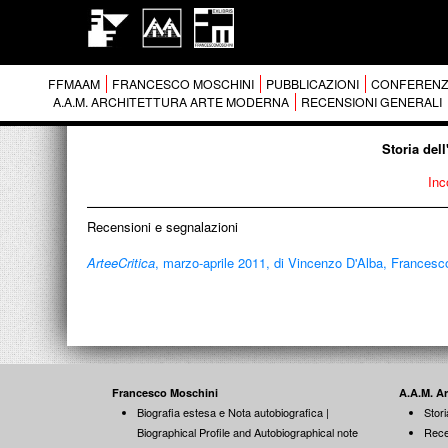
FFMAAM
FRANCESCO MOSCHINI
PUBBLICAZIONI
CONFERENZ
A.A.M. ARCHITETTURA ARTE MODERNA
RECENSIONI GENERALI
Storia del
Inc
Recensioni e segnalazioni
ArteeCritica
, marzo-aprile 2011, di Vincenzo D'Alba, Frances
Francesco Moschini
A.A.M. A
Biografia estesa e Nota autobiografica |
Stori
Biographical Profile and Autobiographical note
Rece