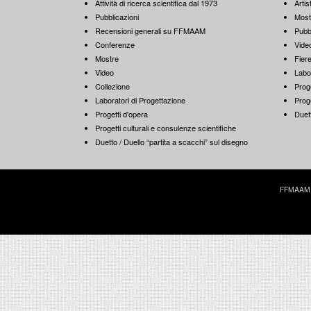
Attività di ricerca scientifica dal 1973
Artist
Pubblicazioni
Most
Recensioni generali su FFMAAM
Pubb
Conferenze
Vide
Mostre
Fiere
Video
Labo
Collezione
Proge
Laboratori di Progettazione
Proge
Progetti d'opera
Duett
Progetti culturali e consulenze scientifiche
Duetto / Duello “partita a scacchi” sul disegno
FFMAAM | 