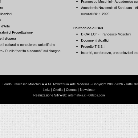
i
Francesco Moschini - Accademico cul
re
Accademia Nazionale di San Luca - Att
licazioni
culturali 2011-2020
o
 d'Arte
Politecnico di Bari
ratori di Progettazione
DICATECh - Francesco Moschini
tti d'opera
Documenti didattici
tti culturali e consulenze scientifiche
Progetto T.E.S.I.
o / Duello “partita a scacchi” sul disegno
Incontri, conferenze, presentazioni e di
Fondo Francesco Moschini A.A.M. Architettura Arte Moderna - Copyright 2003/2026 - Tutti i diritti
Links
|
Credits
|
Contatti
|
Newsletter
Realizzazione Siti Web:
artematika.it
-
06labs.com