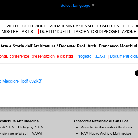
Select Language
▼
E
VIDEO
COLLEZIONE
ACCADEMIA NAZIONALE DI SAN LUCA
I.E.D. /
MOSTRE
ARTISTI
DUETTI / DUELLI
LABORATORI DI PROGETTAZIONE
l'Arte e Storia dell'Architettura / Docente: Prof. Arch. Francesco Moschini
ontri, conferenze, presentazioni e dibattiti
|
Progetto T.E.S.I.
|
Documenti didat
co Maggiore [pdf 632KB]
rchitettura Arte Moderna
Accademia Nazionale di San Luca
a di A.A.M. | History by A.A.M.
Accademia Nazionale di San Luca
nsioni generali su FFMAAM
NAM Nuovo Archivio Multimediale