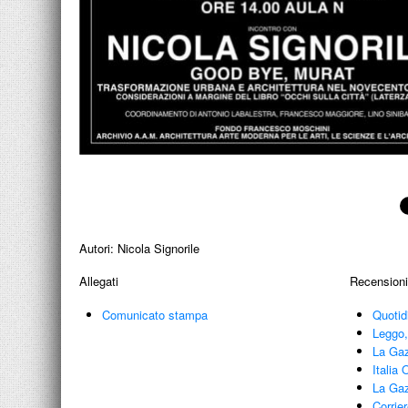
Autori:
Nicola Signorile
Allegati
Recensioni
Comunicato stampa
Quotid
Leggo,
La Gaz
Italia
La Gaz
Corrie