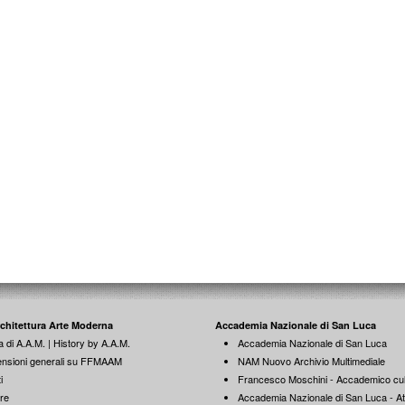
rchitettura Arte Moderna
Accademia Nazionale di San Luca
a di A.A.M. | History by A.A.M.
Accademia Nazionale di San Luca
nsioni generali su FFMAAM
NAM Nuovo Archivio Multimediale
i
Francesco Moschini - Accademico cul
re
Accademia Nazionale di San Luca - Att