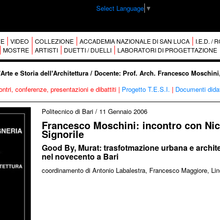
Select Language
▼
E
VIDEO
COLLEZIONE
ACCADEMIA NAZIONALE DI SAN LUCA
I.E.D. /
MOSTRE
ARTISTI
DUETTI / DUELLI
LABORATORI DI PROGETTAZIONE
l'Arte e Storia dell'Architettura / Docente: Prof. Arch. Francesco Moschini
ontri, conferenze, presentazioni e dibattiti
|
Progetto T.E.S.I.
|
Documenti didat
Politecnico di Bari
/
11 Gennaio 2006
Francesco Moschini: incontro con Nic
Signorile
Good By, Murat: trasfotmazione urbana e archite
nel novecento a Bari
coordinamento di Antonio Labalestra, Francesco Maggiore, Lino