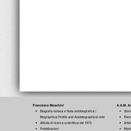
Francesco Moschini
A.A.M. A
Biografia estesa e Nota autobiografica |
Stori
Biographical Profile and Autobiographical note
Rece
Attività di ricerca scientifica dal 1973
Artist
Pubblicazioni
Most