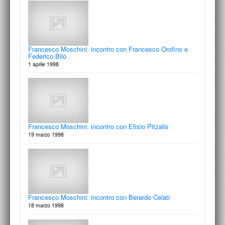
Francesco Moschini: incontro con Francesco Orofino e
Francesco Moschini: incontro con Marilena Bonomo
Federico Bilò
Le bianche pareti della galleria
1 aprile 1998
4 marzo 1999
Francesco Moschini: incontro con Efisio Pitzalis
Francesco Moschini: incontro con Beppe Gernone
19 marzo 1998
Sogno & son desto
18 febbraio 1999
Francesco Moschini: incontro con Berardo Celati
18 marzo 1998
Francesco Moschini: incontro con Berardo Celati
Paesaggi
4 febbraio 1999