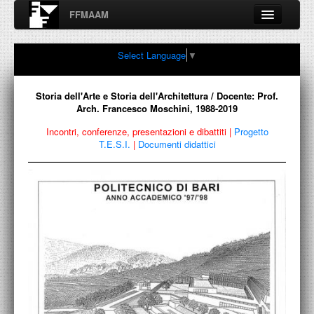
FFMAAM
Fondo Francesco Moschini
Select Language
▼
A.A.M. Architettura Arte Moderna
Percorsi, nodi, sconfinamenti e contaminazioni tra Arte,
Architettura, Design, Fotografia..
Storia dell'Arte e Storia dell'Architettura / Docente: Prof.
Arch. Francesco Moschini, 1988-2019
Incontri, conferenze, presentazioni e dibattiti
|
Progetto
T.E.S.I.
|
Documenti didattici
FFMAAM
FRANCESCO MOSCHINI
PUBBLICAZIONI
CONFERENZE
VIDEO
COLLEZIONE