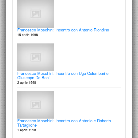
Francesco Moschini: incontro con Alessandro Cirillo e
Francesco Moschini: incontro con Antonio Riondino
Eugenio Messia
15 aprile 1998
Visioni contemporanee
25 marzo 1999
Francesco Moschini: incontro con Ugo Colombari e
Giuseppe De Boni
Francesco Moschini: incontro con Giovanni Leoni
2 aprile 1998
Lo scriba di Dio
18 marzo 1999
Francesco Moschini: incontro con Antonio e Roberto
Tartaglione
Francesco Moschini: incontro con Gianni Leone
1 aprile 1998
Il pensiero ha bisogno di luoghi dove posarsi
11 marzo 1999