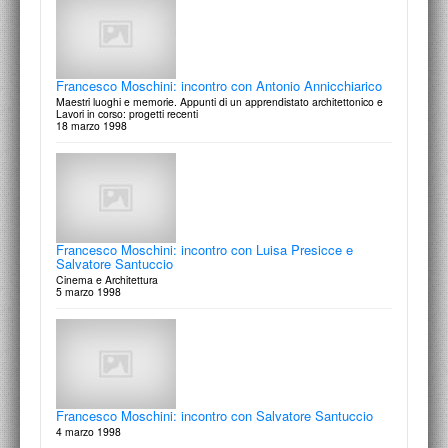
Francesco Moschini: incontro con Antonio Annicchiarico
Maestri luoghi e memorie. Appunti di un apprendistato architettonico e
Lavori in corso: progetti recenti
Francesco Moschini: incontro con Gianni Zanni
18 marzo 1998
Il Paesaggio negato
14 gennaio 1999
Francesco Moschini: incontro con Luisa Presicce e
Salvatore Santuccio
Francesco Moschini: incontro con Agnese Purgatorio
Cinema e Architettura
Fotografia e Architettura
5 marzo 1998
17 dicembre 1998
Francesco Moschini: incontro con Salvatore Santuccio
Francesco Moschini: incontro con Carlo Garzia
4 marzo 1998
Waste-land: il paesaggio senza qualità