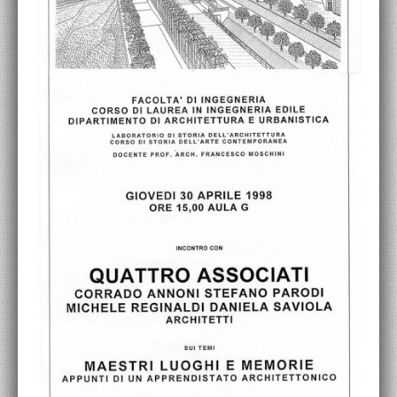
ACCADEMIA NAZIONALE DI SAN LUCA
I.E.D. / ROMA
POLITECNICO DI BARI
BIBLIOTECA FRANCESCO MOSCHINI
A.A.M. ARCHITETTURA ARTE MODERNA
RECENSIONI GENERALI
MOSTRE
ARTISTI
DUETTI / DUELLI
LABORATORI DI PROGETTAZIONE
PROGETTI D'OPERA