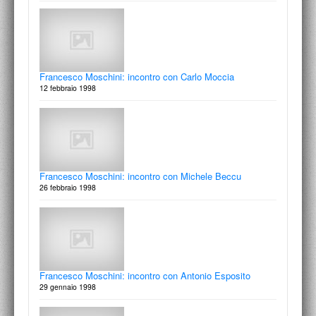
3 dicembre 1998
Francesco Moschini: incontro con Carlo Moccia
Álvaro Siza Vieira, Eduardo Souto De Moura, Fernando
12 febbraio 1998
Tàvora, Alcino Soutihno
Lisbona, Evora, Porto, Aveiro
4 -14 settembre 1998
Francesco Moschini: incontro con Michele Beccu
26 febbraio 1998
Francesco Moschini: incontro con Antonio Esposito
29 gennaio 1998