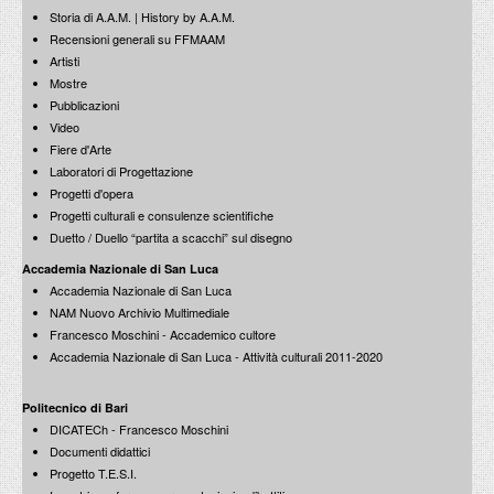
Storia di A.A.M. | History by A.A.M.
Recensioni generali su FFMAAM
Francesco Moschini: incontro con Giancarlo Priori
Artisti
I Maestri raccontati: Carlo Aymonino e Paolo Portoghesi tra presenza
Mostre
ed assenza della storia
1 aprile 1993
Pubblicazioni
Video
Fiere d'Arte
Laboratori di Progettazione
Progetti d'opera
Progetti culturali e consulenze scientifiche
Francesco Moschini: incontro con Livio Sacchi
Duetto / Duello “partita a scacchi” sul disegno
I Maestri raccontati: Architettura americana del dopoguerra
19 marzo 1993
Accademia Nazionale di San Luca
Accademia Nazionale di San Luca
NAM Nuovo Archivio Multimediale
Francesco Moschini - Accademico cultore
Accademia Nazionale di San Luca - Attività culturali 2011-2020
Francesco Moschini: incontro con Livio Sacchi
Politecnico di Bari
I Maestri raccontati: Europa - America. Tendenze architettoniche a
DICATECh - Francesco Moschini
confronto
18 marzo 1993
Documenti didattici
Progetto T.E.S.I.