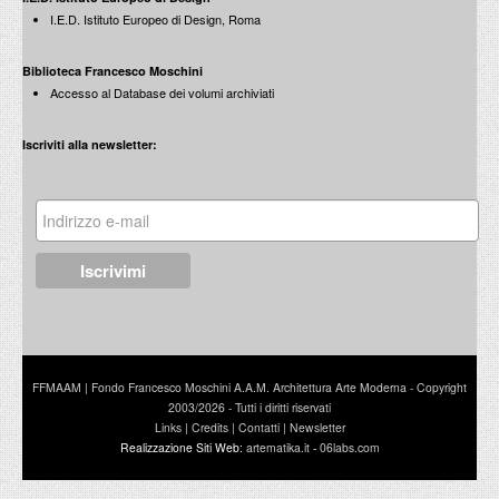
I.E.D. Istituto Europeo di Design, Roma
Biblioteca Francesco Moschini
Accesso al Database dei volumi archiviati
Iscriviti alla newsletter:
FFMAAM | Fondo Francesco Moschini A.A.M. Architettura Arte Moderna - Copyright
2003/2026 - Tutti i diritti riservati
Links
|
Credits
|
Contatti
|
Newsletter
Realizzazione Siti Web:
artematika.it
-
06labs.com