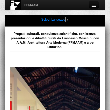
FFMAAM
Fondo Francesco Moschini
Select Language
▼
A.A.M. Architettura Arte Moderna
Percorsi, nodi, sconfinamenti e contaminazioni tra Arte,
Architettura, Design, Fotografia..
Progetti culturali, consulenze scientifiche, conferenze,
presentazioni e dibattiti curati da Francesco Moschini con
A.A.M. Architettura Arte Moderna (FFMAAM) e altre
istituzioni
FFMAAM
FRANCESCO MOSCHINI
PUBBLICAZIONI
CONFERENZE
VIDEO
COLLEZIONE