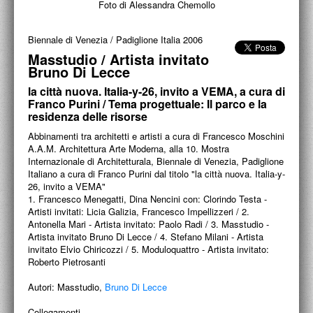
PROGETTI CULTURALI
Foto di Alessandra Chemollo
PROGETTO T.E.S.I.
Biennale di Venezia
/
Padiglione Italia 2006
Masstudio / Artista invitato
Bruno Di Lecce
la città nuova. Italia-y-26, invito a VEMA, a cura di
Franco Purini / Tema progettuale: Il parco e la
residenza delle risorse
Abbinamenti tra architetti e artisti a cura di Francesco Moschini
A.A.M. Architettura Arte Moderna, alla 10. Mostra
Internazionale di Architetturala, Biennale di Venezia, Padiglione
Italiano a cura di Franco Purini dal titolo "la città nuova. Italia-y-
26, invito a VEMA"
1. Francesco Menegatti, Dina Nencini con: Clorindo Testa -
Artisti invitati: Licia Galizia, Francesco Impellizzeri / 2.
Antonella Mari - Artista invitato: Paolo Radi / 3. Masstudio -
Artista invitato Bruno Di Lecce / 4. Stefano Milani - Artista
invitato Elvio Chiricozzi / 5. Moduloquattro - Artista invitato:
Roberto Pietrosanti
Autori:
Masstudio,
Bruno Di Lecce
Collegamenti