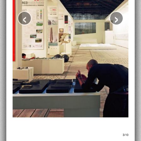
ACCADEMIA NAZIONALE DI SAN LUCA
‹
›
I.E.D. / ROMA
POLITECNICO DI BARI
BIBLIOTECA FRANCESCO MOSCHINI
A.A.M. ARCHITETTURA ARTE MODERNA
RECENSIONI GENERALI
MOSTRE
ARTISTI
DUETTI / DUELLI
LABORATORI DI PROGETTAZIONE
PROGETTI D'OPERA
3/10