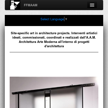
FFMAAM
Fondo Francesco Moschini
Select Language
▼
A.A.M. Architettura Arte Moderna
Percorsi, nodi, sconfinamenti e contaminazioni tra Arte,
Architettura, Design, Fotografia..
Site-specific art in architecture projects. Interventi artistici
ideati, commissionati, coordinati e realizzati dall'A.A.M.
Architettura Arte Moderna all'interno di progetti
d'architettura
FFMAAM
FRANCESCO MOSCHINI
PUBBLICAZIONI
CONFERENZE
VIDEO
COLLEZIONE