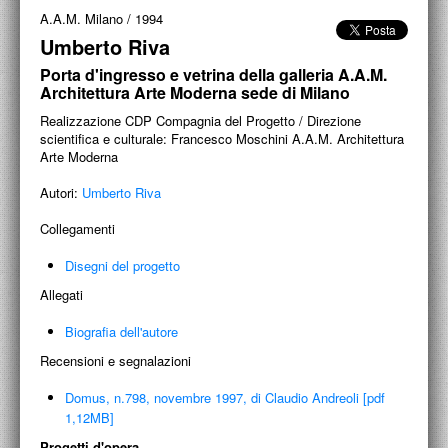
PROGETTI CULTURALI
A.A.M. Milano
/
1994
Umberto Riva
PROGETTO T.E.S.I.
Porta d'ingresso e vetrina della galleria A.A.M.
Architettura Arte Moderna sede di Milano
Realizzazione CDP Compagnia del Progetto / Direzione
scientifica e culturale: Francesco Moschini A.A.M. Architettura
Arte Moderna
Autori:
Umberto Riva
Collegamenti
Disegni del progetto
Allegati
Biografia dell'autore
Recensioni e segnalazioni
Domus, n.798, novembre 1997, di Claudio Andreoli [pdf
1,12MB]
Progetti d'opera