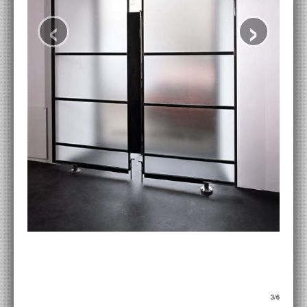
‹
›
ACCADEMIA NAZIONALE DI SAN LUCA
I.E.D. / ROMA
POLITECNICO DI BARI
BIBLIOTECA FRANCESCO MOSCHINI
A.A.M. ARCHITETTURA ARTE MODERNA
RECENSIONI GENERALI
MOSTRE
ARTISTI
DUETTI / DUELLI
LABORATORI DI PROGETTAZIONE
PROGETTI D'OPERA
4/6