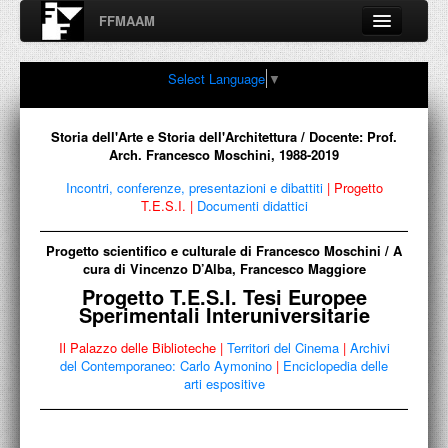
FFMAAM
Fondo Francesco Moschini
Select Language
▼
A.A.M. Architettura Arte Moderna
Percorsi, nodi, sconfinamenti e contaminazioni tra Arte,
Architettura, Design, Fotografia..
Storia dell'Arte e Storia dell'Architettura / Docente: Prof.
Arch. Francesco Moschini, 1988-2019
Incontri, conferenze, presentazioni e dibattiti
|
Progetto
T.E.S.I.
|
Documenti didattici
FFMAAM
Progetto scientifico e culturale di Francesco Moschini / A
FRANCESCO MOSCHINI
cura di Vincenzo D’Alba, Francesco Maggiore
Progetto T.E.S.I. Tesi Europee
PUBBLICAZIONI
Sperimentali Interuniversitarie
CONFERENZE
Il Palazzo delle Biblioteche
|
Territori del Cinema
|
Archivi
del Contemporaneo: Carlo Aymonino
|
Enciclopedia delle
VIDEO
arti espositive
COLLEZIONE