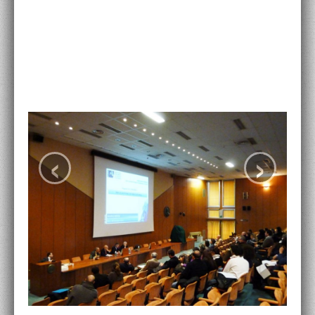
ACCADEMIA NAZIONALE DI SAN LUCA
I.E.D. / ROMA
POLITECNICO DI BARI
BIBLIOTECA FRANCESCO MOSCHINI
A.A.M. ARCHITETTURA ARTE MODERNA
‹
›
RECENSIONI GENERALI
MOSTRE
ARTISTI
DUETTI / DUELLI
LABORATORI DI PROGETTAZIONE
PROGETTI D'OPERA