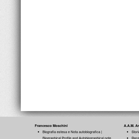
Francesco Moschini
A.A.M. A
Biografia estesa e Nota autobiografica |
Stori
Biographical Profile and Autobiographical note
Rece