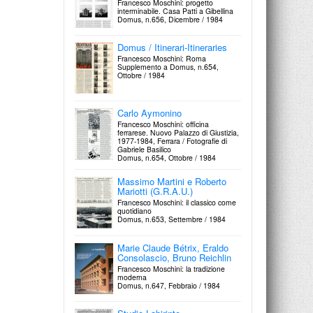
Francesco Moschini: progetto
interminabile. Casa Patti a Gibellina
Sperimentava la distruzione del
Domus, n.656, Dicembre / 1984
'nuovo' nella Vienna capitale del
Piero Dorazio
vuoto europeo
Le astrazioni determinate
Corriere della Sera / 21 Giugno 1984
Costruire, n.105 / 1978
Domus / Itinerari-Itineraries
Francesco Moschini: Roma
Supplemento a Domus, n.654,
Ottobre / 1984
Achille Perilli
L'immagine mentale
Costruire, n.104 / 1978
Carlo Aymonino
Francesco Moschini: officina
ferrarese. Nuovo Palazzo di Giustizia,
1977-1984, Ferrara / Fotografie di
Gabriele Basilico
Giulio Turcato
Domus, n.654, Ottobre / 1984
L'infinito intrattenimento
Costruire, n.102-103 / 1977
Massimo Martini e Roberto
Mariotti (G.R.A.U.)
Francesco Moschini: il classico come
quotidiano
Domus, n.653, Settembre / 1984
Alvar Aalto
Tra natualismo nordico e razionalismo
europeo
Marie Claude Bétrix, Eraldo
Costruire, n.100 / 1977
Consolascio, Bruno Reichlin
Francesco Moschini: la tradizione
moderna
Domus, n.647, Febbraio / 1984