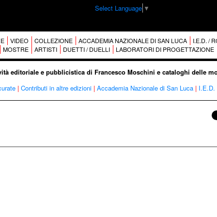
Select Language
▼
E
VIDEO
COLLEZIONE
ACCADEMIA NAZIONALE DI SAN LUCA
I.E.D. /
MOSTRE
ARTISTI
DUETTI / DUELLI
LABORATORI DI PROGETTAZIONE
vità editoriale e pubblicistica di Francesco Moschini e cataloghi delle m
curate
|
Contributi in altre edizioni
|
Accademia Nazionale di San Luca
|
I.E.D.