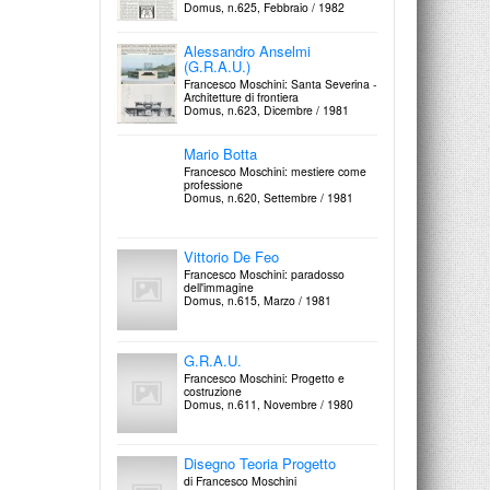
Domus, n.625, Febbraio / 1982
Alessandro Anselmi
(G.R.A.U.)
Francesco Moschini: Santa Severina -
Architetture di frontiera
Domus, n.623, Dicembre / 1981
Mario Botta
Francesco Moschini: mestiere come
professione
Domus, n.620, Settembre / 1981
Vittorio De Feo
Francesco Moschini: paradosso
dell'immagine
Domus, n.615, Marzo / 1981
G.R.A.U.
Francesco Moschini: Progetto e
costruzione
Domus, n.611, Novembre / 1980
Disegno Teoria Progetto
di Francesco Moschini