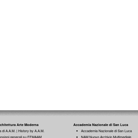
rchitettura Arte Moderna
Accademia Nazionale di San Luca
a di A.A.M. | History by A.A.M.
Accademia Nazionale di San Luca
nsioni generali su FFMAAM
NAM Nuovo Archivio Multimediale