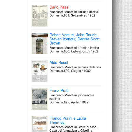
Dario Passi
Francesco Moschini: un'idea di città
Domus, n.631, Settembre / 1982
Robert Venturi, John Rauch,
Steven Izenour, Denise Scott
Brown
Francesco Moschini: L'ordine ironico
Domus, n.630, luglio-agosto / 1982
Aldo Rossi
Francesco Moschini: la casa della vita
Domus, n.629, Giugno / 1982
Franz Prati
Francesco Moschini: pittoresco e
sublime
Domus, n.627, Aprile / 1982
Franco Purini e Laura
Thermes
Francesco Moschini: storie di case.
Casa del farmacista a Gibellina