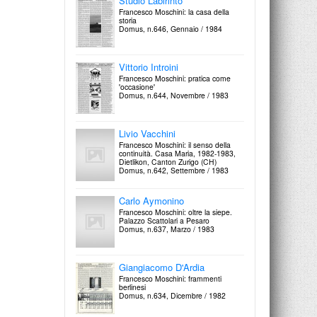
Studio Labirinto
Francesco Moschini: la casa della
storia
Domus, n.646, Gennaio / 1984
Vittorio Introini
Francesco Moschini: pratica come
'occasione'
Domus, n.644, Novembre / 1983
Livio Vacchini
Francesco Moschini: il senso della
continuità. Casa Maria, 1982-1983,
Dietlikon, Canton Zurigo (CH)
Domus, n.642, Settembre / 1983
Carlo Aymonino
Francesco Moschini: oltre la siepe.
Palazzo Scattolari a Pesaro
Domus, n.637, Marzo / 1983
Giangiacomo D'Ardia
Francesco Moschini: frammenti
berlinesi
Domus, n.634, Dicembre / 1982