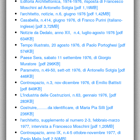
Editoria Architettonica, 1974-1976, risposta di Francesco
Moschini ad Antonello Sotgia [pdf 1,19MB]
l'architetto, notizie, n.6, giugno 1976 [pdf 1,42MB]
Casabella, n.414, giugno 1976, di Franco Purini (italiano-
inglese) [pdf 3,72MB]
Notizie da Dedalo, anno XII, n.4, luglio-agosto 1976 [pdf
634KB]
Tempo illustrato, 20 agosto 1976, di Paolo Portoghesi [pdf
574KB]
Paese Sera, sabato 11 settembre 1976, di Giorgio
Muratore [pdf 296KB]
Parametro, n.49-50, sett-ott 1976, di Antonello Sotgia [pdf
446KB]
Controspazio, n.3, nov-dicembre 1976, di Emilio Battisti
[pdf 849KB]
L'Industria delle Costruzioni, n.63, gennaio 1976, [pdf
283KB]
Costruire,........da identificare, di Maria Pia Silli [pdf
236KB]
l'architetto, supplemento al numero 2-3, febbraio-marzo
1977, intervista a Francesco Moschini [pdf 1,20MB]
Controspazio, anno IX, n.4-5 ottobre-novembre 1977, di
Paolo Melis [pdf 2,50MB]