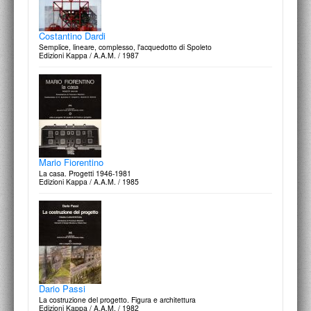
Giorgio Grassi
Progetti e disegni 1960-1980
Edizioni Centro Di / 1984
Costantino Dardi
Semplice, lineare, complesso, l'acquedotto di Spoleto
Edizioni Kappa / A.A.M. / 1987
Massimo Scolari
Acquarelli e disegni 1965-1980
Edizioni Centro Di / 1980
Mario Fiorentino
La casa. Progetti 1946-1981
Edizioni Kappa / A.A.M. / 1985
Massimo Scolari
L'architecture de l'incertitude
L’Equerre-Paris / 1981
Dario Passi
La costruzione del progetto. Figura e architettura
Edizioni Kappa / A.A.M. / 1982