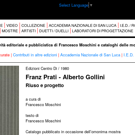
Select Language
▼
E
VIDEO
COLLEZIONE
ACCADEMIA NAZIONALE DI SAN LUCA
I.E.D. /
MOSTRE
ARTISTI
DUETTI / DUELLI
LABORATORI DI PROGETTAZIONE
vità editoriale e pubblicistica di Francesco Moschini e cataloghi delle m
curate
|
Contributi in altre edizioni
|
Accademia Nazionale di San Luca
|
I.E.D.
Edizioni Centro Di
/
1980
Franz Prati - Alberto Gollini
Riuso e progetto
a cura di
Francesco Moschini
testo di
Francesco Moschini
Catalogo pubblicato in occasione dell’omonima mostra