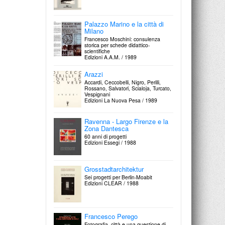
Protagon Editore / 2009
Gianfranco Dioguardi / 2014
Gruppo Lippiello
Antonello Cuccu
Calendario 2000
La luce della luna
Giancarlo Limoni
Edigraf / 1999
Palazzo Marino e la città di
Mancaspazio Nuoro / 2021
Gangemi Editore / A.A.M. / 2014
Milano
Bogdan Vlăduţă
Francesco Moschini: consulenza
storica per schede didattico-
Roma
scientifiche
Edizioni UNARTE / A.A.M. / 2007
Gruppo Lippiello
Edizioni A.A.M. / 1989
Calendario 1999
Territori del Cinema
AZ Photocomp / 1998
Arazzi
Stanze, Luoghi, Paesaggi. Un
Accardi, Ceccobelli, Nigro, Perilli,
Sistema per la Puglia. Letture e
Periferie ?
Rossano, Salvatori, Scialoja, Turcato,
interpretazioni
Paesaggi urbani in trasformazione
Vespignani
Gangemi Editore / A.A.M. / 2013
Di Baio editore / 2006
Edizioni La Nuova Pesa / 1989
Gruppo Lippiello
Calendario 1998
Saverio Dioguardi
Mediaplanet / 1997
Ravenna - Largo Firenze e la
Architetture disegnate
Zona Dantesca
Mario Adda Editore / 2011
Alessandro Mendini
60 anni di progetti
Una collezione particolare
Edizioni Essegi / 1988
Edizioni A.A.M. / Università La
Enzo Cucchi / Nicola Di
Sapienza / 2004
Battista
La pietra senza problemi
Grosstadtarchitektur
Edizioni GNAM / 1997
Sei progetti per Berlin-Moabit
Claudio Scaringella
Edizioni CLEAR / 1988
Il casualitico
Edizioni Voland / A.A.M. / 2003
Gruppo Lippiello
Calendario 1997
Arti Grafiche De Luca / 1996
Francesco Perego
Fotografia, città e una questione di