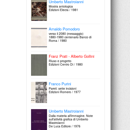
Umberto Mastroianni
Mostra antologica
Edizioni Electa / 1981
Paola Iacucci
Altre architetture: tre case ed altri
progetti 1971-1991
Arnaldo Pomodoro
Gangemi editore / 1992
verso il 2080 (messaggio)
1880-1980 centenario Banco di
Roma / 1980
Negozi d’epoca
Ricerca sui luoghi d’autore a Roma
Argos Edizioni / 1992
Franz Prati - Alberto Gollini
Riuso e progetto
Edizioni Centro Di / 1980
Nicola Carrino
Francesco Moschini: Piazza Fontana
a Taranto. Lo spazio urbano come
Franco Purini
luogo ‘dell'accidentalià’
Edizioni A.A.M. / 1992
Pareti: sette incisioni
Edizioni Romero / 1977
Bari Alto
Francesco Moschini: nuove tendenze
dell'architettura e dell'urbanistica
Umberto Mastroianni
contemporanee
Edizioni A.A.M. / 1992
Dalla materia all’immagine. Note
sull’attività grafica di Umberto
Mastroianni
De Luca Editore / 1976
Riccardo Morandi