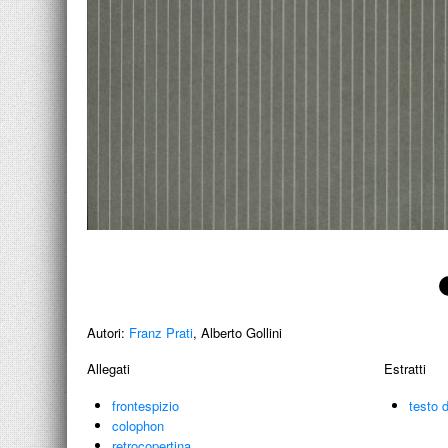
Autori:
Franz Prati
, Alberto Gollini
Allegati
Estratti
frontespizio
testo 
colophon
retrocopertina