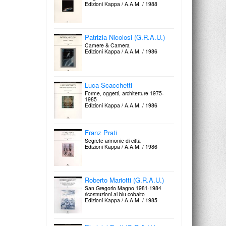
Massimo Scolari
Edizioni Kappa / A.A.M. / 1988
Acquarelli e disegni 1965-1980
Edizioni Centro Di / 1980
Mario Fiorentino
La casa. Progetti 1946-1981
Edizioni Kappa / A.A.M. / 1985
Patrizia Nicolosi (G.R.A.U.)
Camere & Camera
Massimo Scolari
Edizioni Kappa / A.A.M. / 1986
L'architecture de l'incertitude
L’Equerre-Paris / 1981
Dario Passi
La costruzione del progetto. Figura e
architettura
Luca Scacchetti
Edizioni Kappa / A.A.M. / 1982
Forme, oggetti, architetture 1975-
Paolo Portoghesi
1985
Edizioni Kappa / A.A.M. / 1986
Progetti e disegni 1949-1979
Edizioni Centro Di / 1979
Franco Purini
Luogo e progetto
Edizioni Kappa / A.A.M. / 1981
Franz Prati
Segrete armonie di città
Aldo Rossi
Edizioni Kappa / A.A.M. / 1986
Progetti e disegni 1962-1979
Edizioni Centro Di / 1979
G.R.A.U.
isti mirant stella. Architetture 1964-
1980
Roberto Mariotti (G.R.A.U.)
Edizioni Kappa / A.A.M. / 1981
San Gregorio Magno 1981-1984
ricostruzioni al blu cobalto
Edizioni Kappa / A.A.M. / 1985
Disegni inediti di Le Corbusier
35 rue de Sèvre
Magma Editrice / 1978