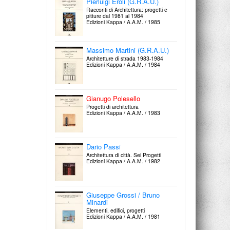
Pierluigi Eroli (G.R.A.U.)
Racconti di Architettura: progetti e
pitture dal 1981 al 1984
Edizioni Kappa / A.A.M. / 1985
Studio Labirinto
La città di carta
Magma Editrice / 1978
Massimo Martini (G.R.A.U.)
Architetture di strada 1983-1984
Edizioni Kappa / A.A.M. / 1984
Il tempio della ragione
Disegni inediti di Boullèe
Magma Editrice / 1977
Gianugo Polesello
Progetti di architettura
Edizioni Kappa / A.A.M. / 1983
Città come sistema di servizi
Cina Conforto, Gabriele De Giorgi,
Alessandra Muntoni, Marcello
Dario Passi
Pazzaglini
Architettura di città. Sei Progetti
Magma Editrice / 1977
Edizioni Kappa / A.A.M. / 1982
Vittorio de Feo
Il piacere dell'architettura
Magma Editrice / 1976
Giuseppe Grossi / Bruno
Minardi
Elementi, edifici, progetti
Edizioni Kappa / A.A.M. / 1981
Franco Purini