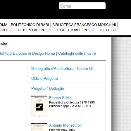
 ROMA
POLITECNICO DI BARI
BIBLIOTECA FRANCESCO MOSCHINI
PROGETTI D'OPERA
PROGETTI CULTURALI
PROGETTO T.E.S.I.
ostre
 Istituto Europeo di Design Roma
|
Cataloghi delle mostre
Monografie d'Architettura / Centro Di
Disegni di architettura italiana
Città e Progetto
dal dopoguerra ad oggi
dalla Collezione Francesco Moschini
Franco Purini
Progetto / Dettaglio
A.A.M. Architettura Arte Moderna
Dal progetto: scritti teorici di Franco
Edizioni Centro Di / 2002
Purini 1966-1991
Franco Stella
Edizioni Kappa / A.A.M. / 1992
Progetti di architettura 1970-1990
Giorgio Grassi
Edizioni Kappa / A.A.M. / 1991
Progetti e disegni 1960-1980
Edizioni Centro Di / 1984
Costantino Dardi
Semplice, lineare, complesso,
l'acquedotto di Spoleto
Antonio Monestiroli
Edizioni Kappa / A.A.M. / 1987
Progetti 1967-1987