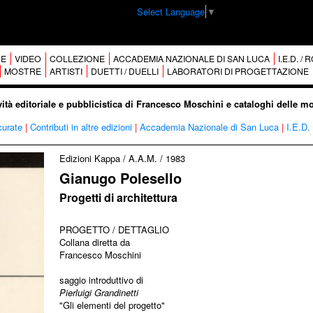
Select Language
▼
E
VIDEO
COLLEZIONE
ACCADEMIA NAZIONALE DI SAN LUCA
I.E.D. /
MOSTRE
ARTISTI
DUETTI / DUELLI
LABORATORI DI PROGETTAZIONE
vità editoriale e pubblicistica di Francesco Moschini e cataloghi delle m
curate
|
Contributi in altre edizioni
|
Accademia Nazionale di San Luca
|
I.E.D.
Edizioni Kappa / A.A.M.
/
1983
Gianugo Polesello
Progetti di architettura
PROGETTO / DETTAGLIO
Collana diretta da
Francesco Moschini
saggio introduttivo di
Pierluigi Grandinetti
"Gli elementi del progetto"