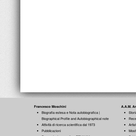
Francesco Moschini
A.A.M. A
Biografia estesa e Nota autobiografica |
Stori
Biographical Profile and Autobiographical note
Rece
Attività di ricerca scientifica dal 1973
Artist
Pubblicazioni
Most