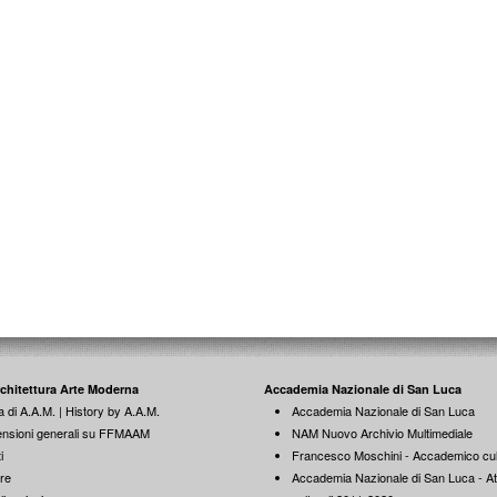
rchitettura Arte Moderna
Accademia Nazionale di San Luca
a di A.A.M. | History by A.A.M.
Accademia Nazionale di San Luca
nsioni generali su FFMAAM
NAM Nuovo Archivio Multimediale
i
Francesco Moschini - Accademico cul
re
Accademia Nazionale di San Luca - Att