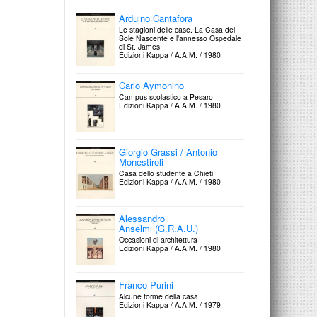
Luogo e progetto
Magma Editrice / 1976
Arduino Cantafora
Le stagioni delle case. La Casa del
Sole Nascente e l'annesso Ospedale
di St. James
Edizioni Kappa / A.A.M. / 1980
Costantino Dardi
Semplice, lineare, complesso
Magma Editrice / 1976
Carlo Aymonino
Campus scolastico a Pesaro
Edizioni Kappa / A.A.M. / 1980
Giorgio Grassi / Antonio
Monestiroli
Casa dello studente a Chieti
Edizioni Kappa / A.A.M. / 1980
Alessandro
Anselmi (G.R.A.U.)
Occasioni di architettura
Edizioni Kappa / A.A.M. / 1980
Franco Purini
Alcune forme della casa
Edizioni Kappa / A.A.M. / 1979