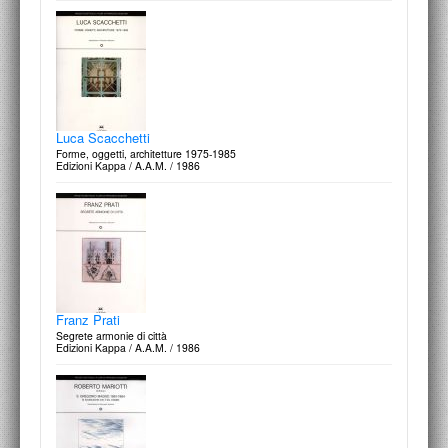
Massimo Scolari
L'architecture de l'incertitude
L’Equerre-Paris / 1981
Dario Passi
La costruzione del progetto. Figura e architettura
Edizioni Kappa / A.A.M. / 1982
Luca Scacchetti
Forme, oggetti, architetture 1975-1985
Edizioni Kappa / A.A.M. / 1986
Paolo Portoghesi
Progetti e disegni 1949-1979
Edizioni Centro Di / 1979
Franco Purini
Luogo e progetto
Edizioni Kappa / A.A.M. / 1981
Franz Prati
Segrete armonie di città
Edizioni Kappa / A.A.M. / 1986
Aldo Rossi