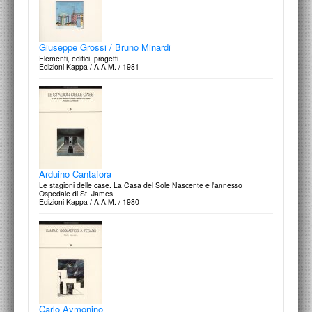
Vittorio de Feo
Il piacere dell'architettura
Giuseppe Grossi / Bruno Minardi
Magma Editrice / 1976
Elementi, edifici, progetti
Edizioni Kappa / A.A.M. / 1981
Franco Purini
Luogo e progetto
Arduino Cantafora
Magma Editrice / 1976
Le stagioni delle case. La Casa del Sole Nascente e l'annesso
Ospedale di St. James
Edizioni Kappa / A.A.M. / 1980
Costantino Dardi
Semplice, lineare, complesso
Magma Editrice / 1976
Carlo Aymonino