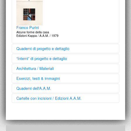
Franco Purini
Alcune forme della casa
Edizioni Kappa / A.A.M. / 1979
Quaderni di progetto e dettaglio
“Interni” di progetto e dettaglio
Architettura / Materiali
Esercizi, testi & immagini
Quaderni dell'A.A.M.
Massimo | Maxime Ketoff
Percorsi tra architettura, arte e tecnica con Marie Petit I Parcours entre
Cartelle con incisioni / Edizioni A.A.M.
architecture, art et technique avec Marie Pet…
Percorsi interni
Gangemi Editore / A.A.M. / 2020
Il Palazzo dell’Anagrafe a Roma
Edizioni Kappa / A.A.M. / 2001
Giulio Gra
Opere e progetti 1923/1939
Edizioni Kappa / A.A.M. / 1991
Giuseppe Vaccaro
La casa di serie. Appunti sull’abitazione 1940/1942
Edizioni Kappa / A.A.M. / 1982