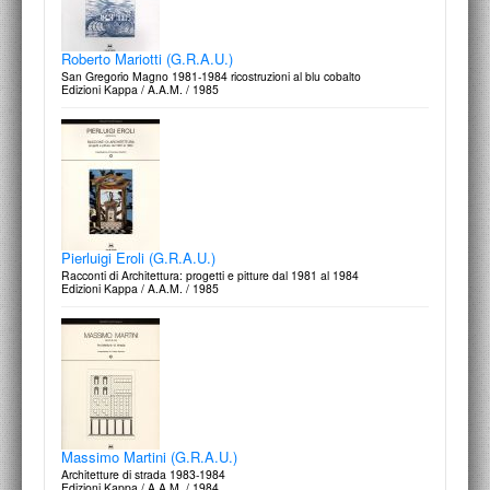
Progetti e disegni 1962-1979
Edizioni Centro Di / 1979
G.R.A.U.
isti mirant stella. Architetture 1964-1980
Edizioni Kappa / A.A.M. / 1981
Roberto Mariotti (G.R.A.U.)
San Gregorio Magno 1981-1984 ricostruzioni al blu cobalto
Edizioni Kappa / A.A.M. / 1985
Disegni inediti di Le Corbusier
35 rue de Sèvre
Magma Editrice / 1978
Pierluigi Eroli (G.R.A.U.)
Racconti di Architettura: progetti e pitture dal 1981 al 1984
Edizioni Kappa / A.A.M. / 1985
Studio Labirinto
La città di carta
Magma Editrice / 1978
Massimo Martini (G.R.A.U.)
Architetture di strada 1983-1984
Edizioni Kappa / A.A.M. / 1984