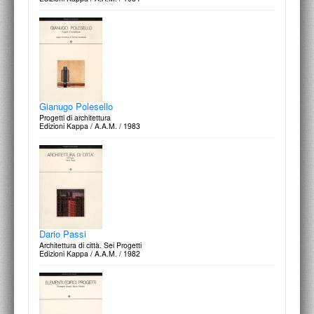
Il tempio della ragione
Disegni inediti di Boullèe
Magma Editrice / 1977
Gianugo Polesello
Progetti di architettura
Edizioni Kappa / A.A.M. / 1983
Città come sistema di servizi
Cina Conforto, Gabriele De Giorgi, Alessandra Muntoni, Marcello
Pazzaglini
Dario Passi
Magma Editrice / 1977
Architettura di città. Sei Progetti
Edizioni Kappa / A.A.M. / 1982