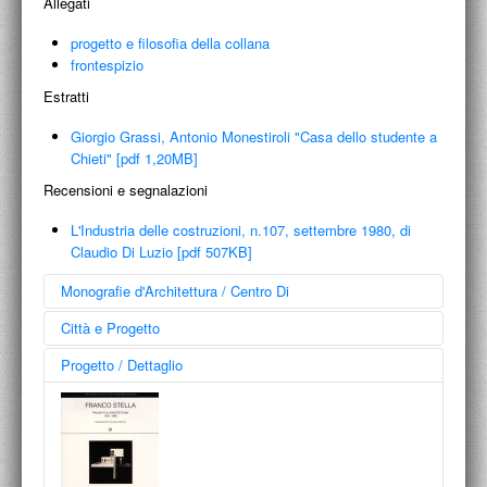
Allegati
progetto e filosofia della collana
frontespizio
Estratti
Giorgio Grassi, Antonio Monestiroli "Casa dello studente a
Chieti" [pdf 1,20MB]
Recensioni e segnalazioni
L'Industria delle costruzioni, n.107, settembre 1980, di
Claudio Di Luzio [pdf 507KB]
Monografie d'Architettura / Centro Di
Città e Progetto
Progetto / Dettaglio
Disegni di architettura italiana dal dopoguerra ad oggi
dalla Collezione Francesco Moschini A.A.M. Architettura Arte Moderna
Edizioni Centro Di / 2002