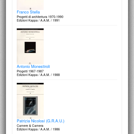
Franco Purini
Dal progetto: scritti teorici di Franco Purini 1966-1991
Edizioni Kappa / A.A.M. / 1992
Franco Stella
Progetti di architettura 1970-1990
Edizioni Kappa / A.A.M. / 1991
Giorgio Grassi
Progetti e disegni 1960-1980
Edizioni Centro Di / 1984
Costantino Dardi
Semplice, lineare, complesso, l'acquedotto di Spoleto
Edizioni Kappa / A.A.M. / 1987
Antonio Monestiroli
Progetti 1967-1987
Edizioni Kappa / A.A.M. / 1988
Massimo Scolari
Acquarelli e disegni 1965-1980
Edizioni Centro Di / 1980
Mario Fiorentino
La casa. Progetti 1946-1981
Edizioni Kappa / A.A.M. / 1985
Patrizia Nicolosi (G.R.A.U.)
Camere & Camera
Edizioni Kappa / A.A.M. / 1986