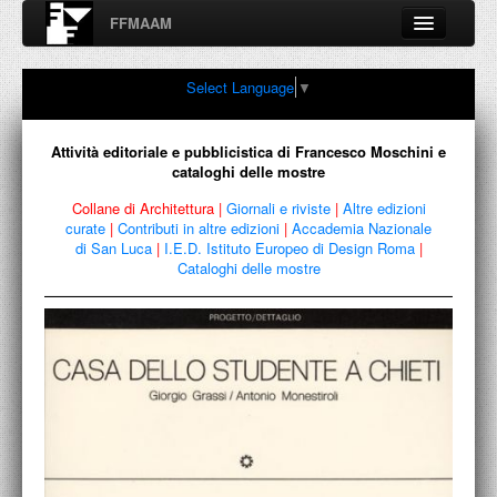
FFMAAM
Fondo Francesco Moschini
Select Language
▼
A.A.M. Architettura Arte Moderna
Percorsi, nodi, sconfinamenti e contaminazioni tra Arte,
Architettura, Design, Fotografia..
Attività editoriale e pubblicistica di Francesco Moschini e
cataloghi delle mostre
Collane di Architettura
|
Giornali e riviste
|
Altre edizioni
curate
|
Contributi in altre edizioni
|
Accademia Nazionale
FFMAAM
di San Luca
|
I.E.D. Istituto Europeo di Design Roma
|
Cataloghi delle mostre
FRANCESCO MOSCHINI
PUBBLICAZIONI
CONFERENZE
VIDEO
COLLEZIONE