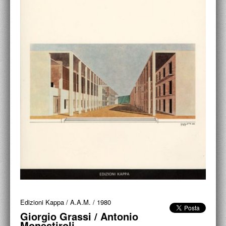
ACCADEMIA NAZIONALE DI SAN LUCA
I.E.D. / ROMA
POLITECNICO DI BARI
BIBLIOTECA FRANCESCO MOSCHINI
A.A.M. ARCHITETTURA ARTE MODERNA
RECENSIONI GENERALI
MOSTRE
ARTISTI
DUETTI / DUELLI
LABORATORI DI PROGETTAZIONE
Edizioni Kappa / A.A.M.
/
1980
PROGETTI D'OPERA
Giorgio Grassi / Antonio
Monestiroli