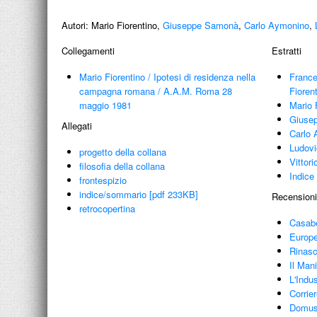
Autori:
Mario Fiorentino,
Giuseppe Samonà
,
Carlo Aymonino
,
Collegamenti
Estratti
Mario Fiorentino
/
Ipotesi di residenza nella
France
campagna romana
/
A.A.M. Roma 28
Fioren
maggio 1981
Mario 
Giusep
Allegati
Carlo 
Ludovi
progetto della collana
Vittor
filosofia della collana
Indice 
frontespizio
indice/sommario [pdf 233KB]
Recensioni
retrocopertina
Casabe
Europe
Rinasc
Il Man
L'Indu
Corrie
Domus,