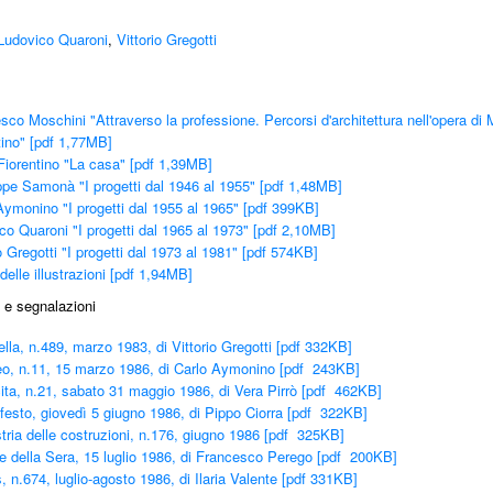
Ludovico Quaroni
,
Vittorio Gregotti
sco Moschini "Attraverso la professione. Percorsi d'architettura nell'opera di 
tino" [pdf 1,77MB]
Fiorentino "La casa" [pdf 1,39MB]
pe Samonà "I progetti dal 1946 al 1955" [pdf 1,48MB]
Aymonino "I progetti dal 1955 al 1965" [pdf 399KB]
co Quaroni "I progetti dal 1965 al 1973" [pdf 2,10MB]
io Gregotti "I progetti dal 1973 al 1981" [pdf 574KB]
delle illustrazioni [pdf 1,94MB]
 e segnalazioni
lla, n.489, marzo 1983, di Vittorio Gregotti [pdf 332KB]
o, n.11, 15 marzo 1986, di Carlo Aymonino [pdf 243KB]
ita, n.21, sabato 31 maggio 1986, di Vera Pirrò [pdf 462KB]
ifesto, giovedì 5 giugno 1986, di Pippo Ciorra [pdf 322KB]
stria delle costruzioni, n.176, giugno 1986 [pdf 325KB]
re della Sera, 15 luglio 1986, di Francesco Perego [pdf 200KB]
 n.674, luglio-agosto 1986, di Ilaria Valente [pdf 331KB]