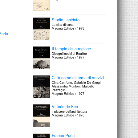
Studio Labirinto
La città di carta
Magma Editrice / 1978
Mario
Il tempio della ragione
Disegni inediti di Boullèe
Magma Editrice / 1977
Città come sistema di servizi
Cina Conforto, Gabriele De Giorgi,
Alessandra Muntoni, Marcello
Pazzaglini
Magma Editrice / 1977
Vittorio de Feo
Il piacere dell'architettura
Magma Editrice / 1976
Franco Purini