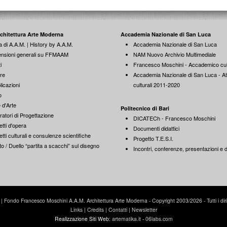
rchitettura Arte Moderna
Accademia Nazionale di San Luca
a di A.A.M. | History by A.A.M.
Accademia Nazionale di San Luca
nsioni generali su FFMAAM
NAM Nuovo Archivio Multimediale
i
Francesco Moschini - Accademico cul
re
Accademia Nazionale di San Luca - Att
licazioni
culturali 2011-2020
o
 d'Arte
Politecnico di Bari
ratori di Progettazione
DICATECh - Francesco Moschini
tti d'opera
Documenti didattici
tti culturali e consulenze scientifiche
Progetto T.E.S.I.
o / Duello “partita a scacchi” sul disegno
Incontri, conferenze, presentazioni e di
Fondo Francesco Moschini A.A.M. Architettura Arte Moderna - Copyright 2003/2026 - Tutti i diritti
Links
|
Credits
|
Contatti
|
Newsletter
Realizzazione Siti Web:
artematika.it
-
06labs.com