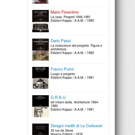
Massimo Scolari
Acquarelli e disegni 1965-1980
Edizioni Centro Di / 1980
Mario Fiorentino
La casa. Progetti 1946-1981
Edizioni Kappa / A.A.M. / 1985
Massimo Scolari
L'architecture de l'incertitude
L’Equerre-Paris / 1981
Dario Passi
La costruzione del progetto. Figura e
architettura
Edizioni Kappa / A.A.M. / 1982
Paolo Portoghesi
Progetti e disegni 1949-1979
Edizioni Centro Di / 1979
Franco Purini
Luogo e progetto
Edizioni Kappa / A.A.M. / 1981
Aldo Rossi
Progetti e disegni 1962-1979
Edizioni Centro Di / 1979
G.R.A.U.
isti mirant stella. Architetture 1964-
1980
Edizioni Kappa / A.A.M. / 1981
Disegni inediti di Le Corbusier
35 rue de Sèvre
Magma Editrice / 1978