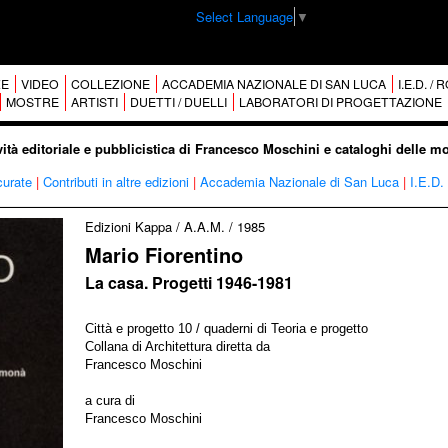
Select Language
▼
E
VIDEO
COLLEZIONE
ACCADEMIA NAZIONALE DI SAN LUCA
I.E.D. /
MOSTRE
ARTISTI
DUETTI / DUELLI
LABORATORI DI PROGETTAZIONE
vità editoriale e pubblicistica di Francesco Moschini e cataloghi delle m
curate
|
Contributi in altre edizioni
|
Accademia Nazionale di San Luca
|
I.E.D.
Edizioni Kappa / A.A.M.
/
1985
Mario Fiorentino
La casa. Progetti 1946-1981
Città e progetto 10 / quaderni di Teoria e progetto
Collana di Architettura diretta da
Francesco Moschini
a cura di
Francesco Moschini