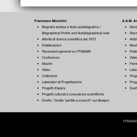
Francesco Moschini
A.A.M. A
Biografia estesa e Nota autobiografica |
Stori
Biographical Profile and Autobiographical note
Rece
Attività di ricerca scientifica dal 1973
Artist
Pubblicazioni
Most
Recensioni generali su FFMAAM
Pubb
Conferenze
Vide
Mostre
Fiere
Video
Labo
Collezione
Proge
Laboratori di Progettazione
Proge
Progetti d'opera
Duett
Progetti culturali e consulenze scientifiche
Duetto / Duello “partita a scacchi” sul disegno
FFMAAM | 