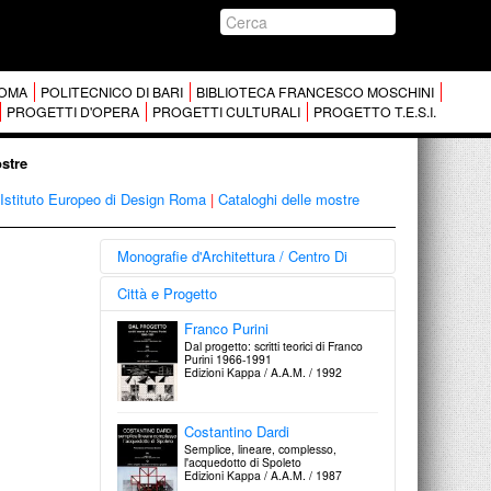
 ROMA
POLITECNICO DI BARI
BIBLIOTECA FRANCESCO MOSCHINI
PROGETTI D'OPERA
PROGETTI CULTURALI
PROGETTO T.E.S.I.
ostre
 Istituto Europeo di Design Roma
|
Cataloghi delle mostre
Monografie d'Architettura / Centro Di
Disegni di architettura italiana
Città e Progetto
dal dopoguerra ad oggi
dalla Collezione Francesco Moschini
Franco Purini
A.A.M. Architettura Arte Moderna
Dal progetto: scritti teorici di Franco
Edizioni Centro Di / 2002
Purini 1966-1991
Edizioni Kappa / A.A.M. / 1992
Giorgio Grassi
Progetti e disegni 1960-1980
Edizioni Centro Di / 1984
Costantino Dardi
Semplice, lineare, complesso,
l'acquedotto di Spoleto
Edizioni Kappa / A.A.M. / 1987