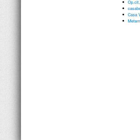
Op.cit
casabe
Casa V
Metamo