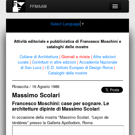
FFMAAM
Fondo Francesco Moschini
Select Language
▼
A.A.M. Architettura Arte Moderna
Percorsi, nodi, sconfinamenti e contaminazioni tra Arte,
Architettura, Design, Fotografia..
Attività editoriale e pubblicistica di Francesco Moschini e
cataloghi delle mostre
Collane di Architettura
|
Giornali e riviste
|
Altre edizioni
curate
|
Contributi in altre edizioni
|
Accademia Nazionale
FFMAAM
di San Luca
|
I.E.D. Istituto Europeo di Design Roma
|
Cataloghi delle mostre
FRANCESCO MOSCHINI
Rinascita
/
16 Agosto 1986
PUBBLICAZIONI
Massimo Scolari
Francesco Moschini: case per sognare. Le
CONFERENZE
architetture dipinte di Massimo Scolari
VIDEO
In occasione della mostra "Massimo Scolari. “Leçon de
ténèbres" presso la Galleria Apollodoro, Roma
COLLEZIONE