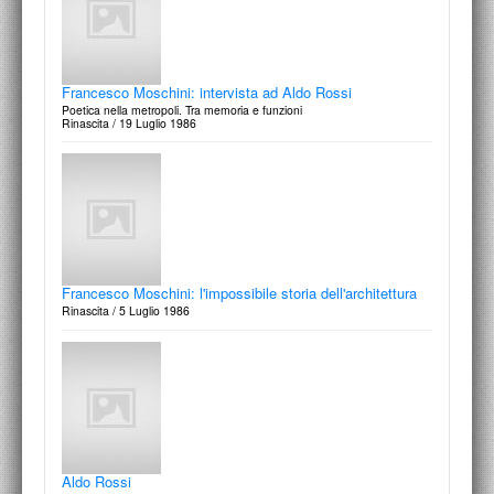
Francesco Moschini: frammenti berlinesi
Domus, n.634, Dicembre / 1982
Francesco Moschini: intervista ad Aldo Rossi
Poetica nella metropoli. Tra memoria e funzioni
Rinascita / 19 Luglio 1986
Dario Passi
Francesco Moschini: un'idea di città
Domus, n.631, Settembre / 1982
Francesco Moschini: l'impossibile storia dell'architettura
Rinascita / 5 Luglio 1986
Robert Venturi, John Rauch, Steven Izenour, Denise
Scott Brown
Francesco Moschini: L'ordine ironico
Domus, n.630, luglio-agosto / 1982
Aldo Rossi