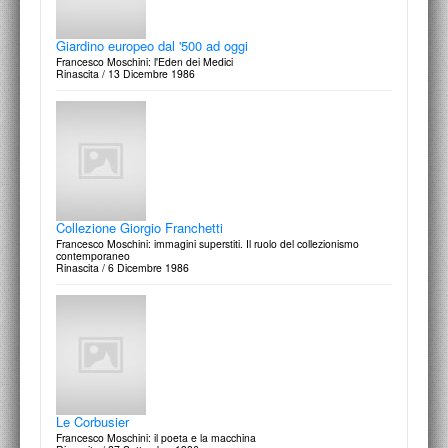
Giardino europeo dal '500 ad oggi
Francesco Moschini: l'Eden dei Medici
Rinascita / 13 Dicembre 1986
Studio Labirinto
Francesco Moschini: la casa della storia
Domus, n.646, Gennaio / 1984
Collezione Giorgio Franchetti
Francesco Moschini: immagini superstiti. Il ruolo del collezionismo
contemporaneo
Rinascita / 6 Dicembre 1986
Vittorio Introini
Francesco Moschini: pratica come 'occasione'
Domus, n.644, Novembre / 1983
Le Corbusier
Francesco Moschini: il poeta e la macchina