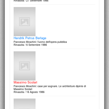
Rinascita / 27 Settembre 1986
Livio Vacchini
Francesco Moschini: il senso della continuità. Casa Maria, 1982-1983,
Dietlikon, Canton Zurigo (CH)
Domus, n.642, Settembre / 1983
Hendrik Petrus Berlage
Francesco Moschini: l'uomo dell'opera pubblica
Rinascita / 6 Settembre 1986
Carlo Aymonino
Francesco Moschini: oltre la siepe. Palazzo Scattolari a Pesaro
Domus, n.637, Marzo / 1983
Massimo Scolari
Francesco Moschini: case per sognare. Le architetture dipinte di
Massimo Scolari
Rinascita / 16 Agosto 1986
Giangiacomo D'Ardia