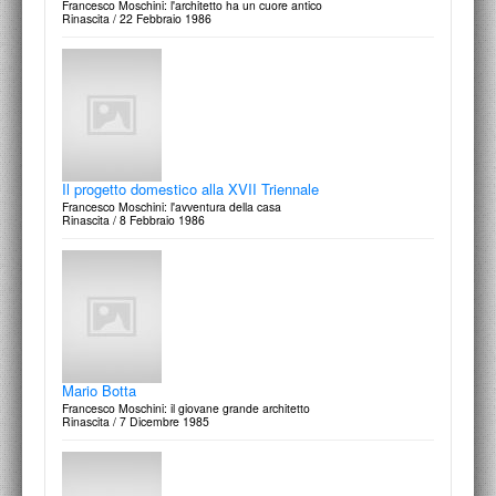
Francesco Moschini: l'architetto ha un cuore antico
Rinascita / 22 Febbraio 1986
Aldo Rossi
Francesco Moschini: la casa della vita
Domus, n.629, Giugno / 1982
Il progetto domestico alla XVII Triennale
Francesco Moschini: l'avventura della casa
Rinascita / 8 Febbraio 1986
Franz Prati
Francesco Moschini: pittoresco e sublime
Domus, n.627, Aprile / 1982
Mario Botta
Francesco Moschini: il giovane grande architetto
Rinascita / 7 Dicembre 1985