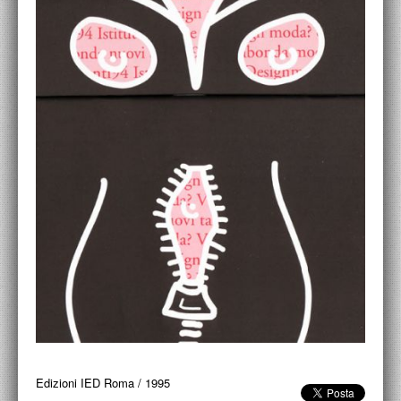
ACCADEMIA NAZIONALE DI SAN LUCA
I.E.D. / ROMA
POLITECNICO DI BARI
BIBLIOTECA FRANCESCO MOSCHINI
A.A.M. ARCHITETTURA ARTE MODERNA
RECENSIONI GENERALI
MOSTRE
ARTISTI
DUETTI / DUELLI
LABORATORI DI PROGETTAZIONE
PROGETTI D'OPERA
Edizioni IED Roma
/
1995