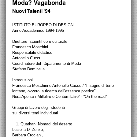
Moda? Vagabonda
PROGETTI CULTURALI
Nuovi Talenti ‘94
PROGETTO T.E.S.I.
ISTITUTO EUROPEO DI DESIGN
Anno Accademico 1994-1995
Direttore
scientifico e culturale
Francesco Moschini
Responsabile d
ida
ttico
Antonello Cuccu
Coordinatore del
Dipartimento di Moda
Stefano Dominella
Introduzioni
Francesco Moschini e Antonello Cuccu / “Il sogno di terre
lontane, ovvero la ricerca dell’essenza poetica”
Nora Aponte / Millelire o Centomilalire” - “On the road”
Gruppi di lavoro degli studenti
sui diversi temi individuati
1.
Quathan: Nomadi del deserto
Luisella Di Zenzo,
Barbara Crociani,