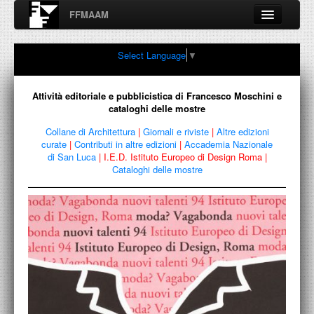
FFMAAM
Fondo Francesco Moschini
Select Language
▼
A.A.M. Architettura Arte Moderna
Percorsi, nodi, sconfinamenti e contaminazioni tra Arte,
Architettura, Design, Fotografia..
Attività editoriale e pubblicistica di Francesco Moschini e
cataloghi delle mostre
Collane di Architettura
|
Giornali e riviste
|
Altre edizioni
curate
|
Contributi in altre edizioni
|
Accademia Nazionale
FFMAAM
di San Luca
|
I.E.D. Istituto Europeo di Design Roma
|
Cataloghi delle mostre
FRANCESCO MOSCHINI
PUBBLICAZIONI
CONFERENZE
VIDEO
COLLEZIONE