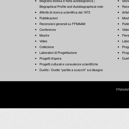
Biografia estesa e Nota autobiografica |
Stori
Biographical Profile and Autobiographical note
Rece
Attività di ricerca scientifica dal 1973
Artist
Pubblicazioni
Most
Recensioni generali su FFMAAM
Pubb
Conferenze
Vide
Mostre
Fiere
Video
Labo
Collezione
Proge
Laboratori di Progettazione
Proge
Progetti d'opera
Duett
Progetti culturali e consulenze scientifiche
Duetto / Duello “partita a scacchi” sul disegno
FFMAAM | 