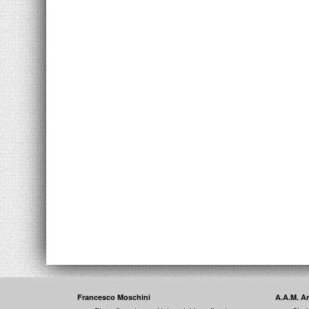
Francesco Moschini
A.A.M. A