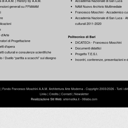
a di A.A.M. | History by A.A.M.
Accademia Nazionale di San Luca
nsioni generali su FFMAAM
NAM Nuovo Archivio Multimediale
i
Francesco Moschini - Accademico cul
re
Accademia Nazionale di San Luca - Att
licazioni
culturali 2011-2020
o
 d'Arte
Politecnico di Bari
ratori di Progettazione
DICATECh - Francesco Moschini
tti d'opera
Documenti didattici
tti culturali e consulenze scientifiche
Progetto T.E.S.I.
o / Duello “partita a scacchi” sul disegno
Incontri, conferenze, presentazioni e di
Fondo Francesco Moschini A.A.M. Architettura Arte Moderna - Copyright 2003/2026 - Tutti i diritti
Links
|
Credits
|
Contatti
|
Newsletter
Realizzazione Siti Web:
artematika.it
-
06labs.com