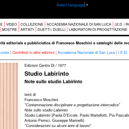
Select Language
▼
E
VIDEO
COLLEZIONE
ACCADEMIA NAZIONALE DI SAN LUCA
I.E.D. /
MOSTRE
ARTISTI
DUETTI / DUELLI
LABORATORI DI PROGETTAZIONE
vità editoriale e pubblicistica di Francesco Moschini e cataloghi delle m
curate
|
Contributi in altre edizioni
|
Accademia Nazionale di San Luca
|
I.E.D.
Edizioni Centro Di
/
1977
Studio Labirinto
Note sullo studio Labirinto
testi di
Francesco Moschini
"Contaminazione disciplinare e progettazione intercodice"
Note sullo studio Labirinto
Studio Labirinto (Paola D’Ercole, Paolo Martellotti, Pia Pascali
Antonio Pernici, Giuseppe Marinelli)
"Considerazioni su alcuni anni di lavoro"