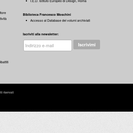
I.E.D. Istituto Europeo di Design, Roma
Ottovolante
per una collezione d’arte
contemporanea
tore
Biblioteca Francesco Moschini
Pierluigi Lubrina Editore / 1992
ività
Accesso al Database dei volumi archiviati
Frammenti, Interfacce,
Iscriviti alla newsletter:
Intervalli
Paradigmi della frammentazione
nell'arte svizzera
Edizioni costa&nolan / 1992
Enzo Rosato
battiti
Francesco Moschini: la materia e la
memoria del classico
Edizioni AOC F58 / 1992
 riservati