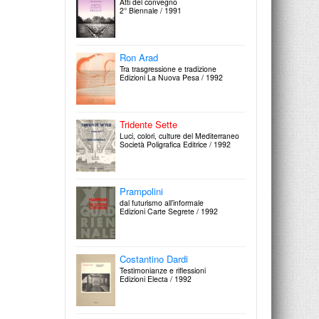
Atti del convegno
2° Biennale / 1991
Franz Prati
Tridente otto
Eclettiche astrazioni del moderno
Arte e Altro / Altro è Arte
Edizioni Libria / 1996
Società Poligrafica Editrice / 1993
Ron Arad
Tra trasgressione e tradizione
Edizioni La Nuova Pesa / 1992
Tridente Sette
Luci, colori, culture del Mediterraneo
Società Poligrafica Editrice / 1992
Prampolini
dal futurismo all’informale
Edizioni Carte Segrete / 1992
Costantino Dardi
Testimonianze e riflessioni
Edizioni Electa / 1992