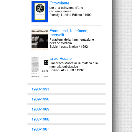
Ottovolante
per una collezione d’arte
contemporanea
Pierluigi Lubrina Editore / 1992
Frammenti, Interfacce,
Intervalli
Paradigmi della frammentazione
nell'arte svizzera
Edizioni costa&nolan / 1992
Enzo Rosato
Francesco Moschini: la materia e la
memoria del classico
Edizioni AOC F58 / 1992
1990-1991
Un idea degli anni Ottanta
1989-1990
Almanacco della Cometa
Edizioni della Cometa / 1989
Cinque architetti italiani della
1988-1989
giovane generazione
Arti Grafiche Aquilane / 1989
Franco Purini e Laura
1987-1988
Thermes
La pietra svelata
modelli di architettura / architetture
Ultime dimore
1986-1987
modellistiche
2° Biennale 1988-1990. Arte,