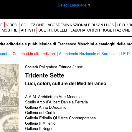
Select Language
▼
E
VIDEO
COLLEZIONE
ACCADEMIA NAZIONALE DI SAN LUCA
I.E.D. /
MOSTRE
ARTISTI
DUETTI / DUELLI
LABORATORI DI PROGETTAZIONE
vità editoriale e pubblicistica di Francesco Moschini e cataloghi delle m
curate
|
Contributi in altre edizioni
|
Accademia Nazionale di San Luca
|
I.E.D.
Società Poligrafica Editrice
/
1992
Tridente Sette
Luci, colori, culture del Mediterraneo
A.A.M. Architettura Arte Moderna
Studio Arco d’Alibert Daniela Ferraria
Galleria Anna D’Ascanio
Galleria del Cortile
Galleria Editalia QUI Arte Contemporanea
Galleria Il Millenio
Galleria Il Segno