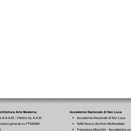
rchitettura Arte Moderna
Accademia Nazionale di San Luca
a di A.A.M. | History by A.A.M.
Accademia Nazionale di San Luca
nsioni generali su FFMAAM
NAM Nuovo Archivio Multimediale
i
Francesco Moschini - Accademico cul