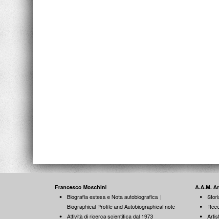
Francesco Moschini
A.A.M. A
Biografia estesa e Nota autobiografica |
Stori
Biographical Profile and Autobiographical note
Rece
Attività di ricerca scientifica dal 1973
Artist