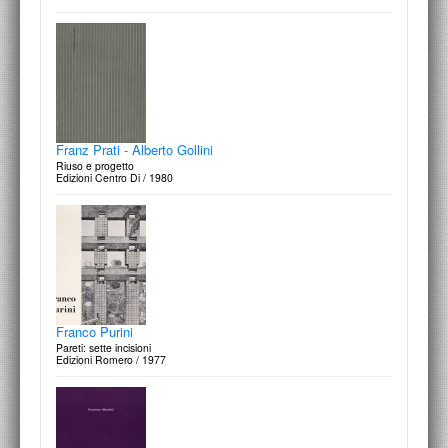
Negozi d’epoca
Ricerca sui luoghi d’autore a Roma
Argos Edizioni / 1992
Franz Prati - Alberto Gollini
Riuso e progetto
Edizioni Centro Di / 1980
Nicola Carrino
Francesco Moschini: Piazza Fontana a Taranto. Lo spazio urbano come
luogo ‘dell'accidentalià’
Franco Purini
Edizioni A.A.M. / 1992
Pareti: sette incisioni
Edizioni Romero / 1977