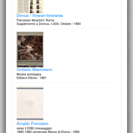
Mario Peliti
Esterni con figure: ventiquattro edicole veneziane
Peliti Associati / 1994
Domus / Itinerari-Itineraries
Francesco Moschini: Roma
Supplemento a Domus, n.654, Ottobre / 1984
Design Come
progettare il nuovo, n.0, giugno 1993
Edizioni IED / 1993
Umberto Mastroianni
Mostra antologica
Edizioni Electa / 1981
Paola Iacucci
Altre architetture: tre case ed altri progetti 1971-1991
Gangemi editore / 1992
Arnaldo Pomodoro
verso il 2080 (messaggio)
1880-1980 centenario Banco di Roma / 1980