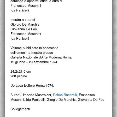
catalogo e apparati critici a cura di
PROGETTI CULTURALI
Francesco Moschini
Ida Panicelli
PROGETTO T.E.S.I.
mostra a cura di
Giorgio De Marchis
Giovanna De Feo
Francesco Moschini
Ida Panicelli
Volume pubblicato in occasione
dell’omonima mostra presso
Galleria Nazionale d’Arte Moderna Roma
12 giugno – 29 settembre 1974
24,2x21,5 cm
200 pagine
De Luca Editore Roma 1974.
Autori:
Umberto Mastroiani,
Palma Bucarelli
, Francesco
Moschini, Ida Panicelli, Giorgio De Marchis, Giovanna De Feo
Collegamenti