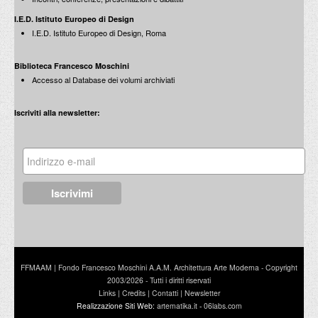
I.E.D. Istituto Europeo di Design
I.E.D. Istituto Europeo di Design, Roma
Biblioteca Francesco Moschini
Accesso al Database dei volumi archiviati
Iscriviti alla newsletter:
FFMAAM | Fondo Francesco Moschini A.A.M. Architettura Arte Moderna - Copyright
2003/2026 - Tutti i diritti riservati
Links
|
Credits
|
Contatti
|
Newsletter
Realizzazione Siti Web:
artematika.it
-
06labs.com