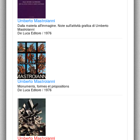
Bari Alto
Francesco Moschini: nuove tendenze dell'architettura e dell'urbanistica
Umberto Mastroianni
contemporanee
Dalla materia all’immagine. Note sull’attività grafica di Umberto
Edizioni A.A.M. / 1992
Mastroianni
De Luca Editore / 1976
Riccardo Morandi
Innovazione , tecnologia, progetto
Umberto Mastroianni
Gangemi editore / 1991
Monuments, formes et propositions
De Luca Editore / 1976
Percorsi nel Moderno e nel Contemporaneo: Ferruzzi per
l’Arte
Umberto Mastroianni