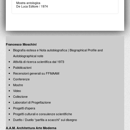
Boetti, Burri, Cantafora, Carrino, Ceroli, D'Elia, De Santis, Di Stasio,
Mostra antologica
Gandolfi, Folci, Lisi, Lorenzetti, Montessori, …
De Luca Editore / 1974
Edizioni A.A.M. / Ferruzzi per l'Arte / 1991
Francesco Moschini
Biografia estesa e Nota autobiografica | Biographical Profile and
Studio Azzurro
Autobiographical note
Parola, Voce, Immagine
Edizioni A.A.M. / 1990
Attività di ricerca scientifica dal 1973
Pubblicazioni
Recensioni generali su FFMAAM
Conferenze
Mostre
Video
Collezione
Laboratori di Progettazione
Progetti d'opera
Progetti culturali e consulenze scientifiche
Duetto / Duello “partita a scacchi” sul disegno
A.A.M. Architettura Arte Moderna