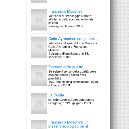
Dario Passi
Francesco Moschini
Francesco Moschini:
Francesco Moschini: un'idea di città
intervista ad Aldo Rossi
Domus, n.631, Settembre / 1982
Vent'anni di "Paesaggio Urbano"
all'interno dello scenario editoriale
Poetica nella metropoli. Tra memoria
italiano
e funzioni
Paesaggio Urbano / 2009
Rinascita / 19 Luglio 1986
Robert Venturi, John Rauch,
Steven Izenour, Denise Scott
Carlo Aymonino: ero pittore...
Francesco Moschini:
Brown
l'impossibile storia
Intervista-colloquio di Luca Monica a
dell'architettura
Carlo Aymonino e Francesco
Francesco Moschini: L'ordine ironico
Moschini
Domus, n.630, luglio-agosto / 1982
Rinascita / 5 Luglio 1986
Il disegno di architettura, n.36,
settembre / 2009
Aldo Rossi
Aldo Rossi
Francesco Moschini: la casa della vita
Odissee della qualità
Domus, n.629, Giugno / 1982
Francesco Moschini: l'architetto ha un
Se esiste il senso della qualità deve
cuore antico
esistere anche il senso della
Rinascita / 22 Febbraio 1986
possibilità
TAO, Transmitting Architecture Organ,
n.2 luglio / 2009
Franz Prati
Il progetto domestico alla XVII
Francesco Moschini: pittoresco e
La Puglia
Triennale
sublime
considerazioni sul contemporaneo
Domus, n.627, Aprile / 1982
Francesco Moschini: l'avventura della
Ottagono, n.221, giugno / 2009
casa
Rinascita / 8 Febbraio 1986
Franco Purini e Laura
Thermes
Mario Botta
Francesco Moschini: un
Francesco Moschini: storie di case.
Francesco Moschini: il giovane
disastro ecologico per il
Casa del farmacista a Gibellina
grande architetto