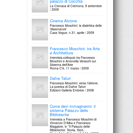
palazzo di Cocchia
Domus, n.625, Febbraio / 1982
Rinascita / 7 Dicembre 1985
La Cronaca di Cremona, 9 settembre
/ 2009
Alessandro Anselmi
(G.R.A.U.)
Fendi - Karl Lagerfeld
Cinema Alcione
Francesco Moschini: Santa Severina -
Francesco Moschini: dall'arte povera
Francesco Moschini: la dialettica delle
Architetture di frontiera
all'arte ricca. Il difficile equilibrio tra
'dissonanze'
Domus, n.623, Dicembre / 1981
ricerca estetica ed esigenze della
Casa Vogue, n.31, aprile / 2009
moda
Rinascita / 19 Ottobre 1985
Mario Botta
Francesco Moschini: mestiere come
Francesco Moschini: tra Arte
professione
e Architettura
Domus, n.620, Settembre / 1981
Intervista-colloquio tra Francesco
Moschini e Antonella Veracchi sul
Sistema dell'Arte
Roma C'è, 11 marzo / 2009
Vittorio De Feo
Francesco Moschini: paradosso
Dafne Tafuri
dell'immagine
Domus, n.615, Marzo / 1981
Francesco Moschini: verso l'altrove.
La poetica di Dafne Tafuri
Edizioni Galleria Embrice / 2008
G.R.A.U.
Francesco Moschini: Progetto e
Come devi immaginarmi: il
costruzione
Domus, n.611, Novembre / 1980
sistema Palazzo delle
Biblioteche
Intervista a Francesco Moschini di
Vincenzo D'Alba e Francesco
Disegno Teoria Progetto
Maggiore, in "Il Palazzo delle
Biblioteche: Teoria, Stori…
di Francesco Moschini