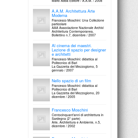
Mario Adda Editore / A.A.M. / 2008
Domus, n.603, Febbraio / 1980
A.A.M. Architettura Arte
Moderna
Francesco Moschini: Una Collezione
particolare
AAA Associazione Nazionale Archivi
Architettura Contemporanea,
Bollettino n.7, dicembre / 2007
Al cinema dei maestri.
Lezione di spazio per designer
e architetti
Francesco Moschini: didattica al
Politecnico di Bari
La Gazzetta del Mezzogiorno, 5
gennaio / 2007
Nello spazio di un film
Francesco Moschini: didattica al
Politecnico di Bari
La Gazzetta del Mezzogiorno, 20
dicembre / 2005
Francesco Moschini
Centocinquant'anni di architettura in
Sardegna (2° parte)
Arte, Architettura e Ambiente, n.5,
dicembre / 2002