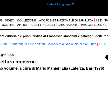
Select Language
▼
E
VIDEO
COLLEZIONE
ACCADEMIA NAZIONALE DI SAN LUCA
I.E.D. /
MOSTRE
ARTISTI
DUETTI / DUELLI
LABORATORI DI PROGETTAZIONE
vità editoriale e pubblicistica di Francesco Moschini e cataloghi delle m
curate
|
Contributi in altre edizioni
|
Accademia Nazionale di San Luca
|
I.E.D.
ugno 1976
itettura moderna
volume, a cura di Mario Manieri Elia (Laterza, Bari 1976)