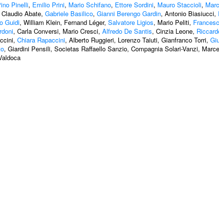
ino Pinelli
,
Emilio Prini
,
Mario Schifano
,
Ettore Sordini
,
Mauro Staccioli
,
Marco
, Claudio Abate,
Gabriele Basilico
,
Gianni Berengo Gardin
, Antonio Biasiucci,
o Guidi
, William Klein, Fernand Léger,
Salvatore Ligios
, Mario Peliti,
Francesc
rdoni
, Carla Conversi, Mario Cresci,
Alfredo De Santis
, Cinzia Leone,
Riccard
accini,
Chiara Rapaccini
, Alberto Ruggieri, Lorenzo Taiuti, Gianfranco Torri,
Giu
to
, Giardini Pensili, Societas Raffaello Sanzio, Compagnia Solari-Vanzi, Marce
 Valdoca