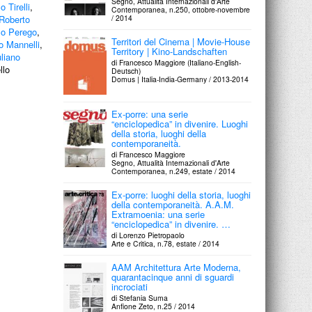
Segno, Attualità Internazionali d'Arte
 Tirelli
,
Contemporanea, n.250, ottobre-novembre
Roberto
/ 2014
o Perego
,
Territori del Cinema | Movie-House
o Mannelli
,
Territory | Kino-Landschaften
liano
di Francesco Maggiore (Italiano-English-
llo
Deutsch)
Domus | Italia-India-Germany / 2013-2014
Ex-porre: una serie
“enciclopedica” in divenire. Luoghi
della storia, luoghi della
contemporaneità.
di Francesco Maggiore
Segno, Attualità Internazionali d'Arte
Contemporanea, n.249, estate / 2014
Ex-porre: luoghi della storia, luoghi
della contemporaneità. A.A.M.
Extramoenia: una serie
“enciclopedica” in divenire. …
di Lorenzo Pietropaolo
Arte e Critica, n.78, estate / 2014
AAM Architettura Arte Moderna,
quarantacinque anni di sguardi
incrociati
di Stefania Suma
Anfione Zeto, n.25 / 2014