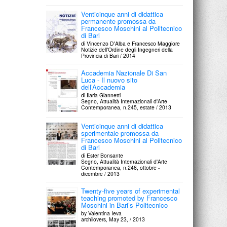
Venticinque anni di didattica
permanente promossa da
Francesco Moschini al Politecnico
di Bari
di Vincenzo D'Alba e Francesco Maggiore
Notizie dell'Ordine degli Ingegneri della
Provincia di Bari / 2014
Accademia Nazionale Di San
Luca - Il nuovo sito
dell’Accademia
di Ilaria Giannetti
Segno, Attualità Internazionali d'Arte
Contemporanea, n.245, estate / 2013
Venticinque anni di didattica
sperimentale promossa da
Francesco Moschini al Politecnico
di Bari
di Ester Bonsante
Segno, Attualità Internazionali d'Arte
Contemporanea, n.246, ottobre -
dicembre / 2013
Twenty-five years of experimental
teaching promoted by Francesco
Moschini in Bari’s Politecnico
by Valentina Ieva
archilovers, May 23, / 2013