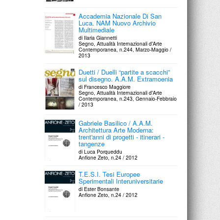
Accademia Nazionale Di San
Luca. NAM Nuovo Archivio
Multimediale
di Ilaria Giannetti
Segno, Attualità Internazionali d'Arte
Contemporanea, n.244, Marzo-Maggio /
2013
Duetti / Duelli “partite a scacchi”
sul disegno. A.A.M. Extramoenia
di Francesco Maggiore
Segno, Attualità Internazionali d'Arte
Contemporanea, n.243, Gennaio-Febbraio
/ 2013
Gabriele Basilico / A.A.M.
Architettura Arte Moderna:
trent'anni di progetti - itinerari -
tangenze
di Luca Porqueddu
Anfione Zeto, n.24 / 2012
T.E.S.I. Tesi Europee
Sperimentali Interuniversitarie
di Ester Bonsante
Anfione Zeto, n.24 / 2012