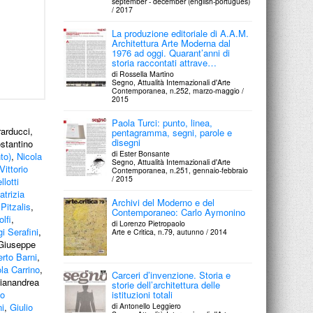
september - december (english-português)
/ 2017
La produzione editoriale di A.A.M.
Architettura Arte Moderna dal
1976 ad oggi. Quarant’anni di
storia raccontati attrave…
di Rossella Martino
Segno, Attualità Internazionali d'Arte
Contemporanea, n.252, marzo-maggio /
2015
Paola Turci: punto, linea,
rarducci,
pentagramma, segni, parole e
disegni
ostantino
di Ester Bonsante
to)
,
Nicola
Segno, Attualità Internazionali d'Arte
Vittorio
Contemporanea, n.251, gennaio-febbraio
/ 2015
lotti
atrizia
Archivi del Moderno e del
 Pitzalis
,
Contemporaneo: Carlo Aymonino
lfi
,
di Lorenzo Pietropaolo
gi Serafini
,
Arte e Critica, n.79, autunno / 2014
 Giuseppe
rto Barni
,
la Carrino
,
Carceri d’invenzione. Storia e
Gianandrea
storie dell’architettura delle
io
istituzioni totali
ni
,
Giulio
di Antonello Leggiero