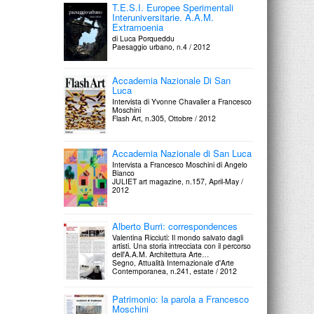
T.E.S.I. Europee Sperimentali
Interuniversitarie. A.A.M.
Extramoenia
di Luca Porqueddu
Paesaggio urbano, n.4 / 2012
Accademia Nazionale Di San
Luca
Intervista di Yvonne Chavalier a Francesco
Moschini
Flash Art, n.305, Ottobre / 2012
Accademia Nazionale di San Luca
Intervista a Francesco Moschini di Angelo
Bianco
JULIET art magazine, n.157, April-May /
2012
Alberto Burri: correspondences
Valentina Ricciuti: Il mondo salvato dagli
artisti. Una storia intrecciata con il percorso
dell'A.A.M. Architettura Arte…
Segno, Attualità Internazionale d'Arte
Contemporanea, n.241, estate / 2012
Patrimonio: la parola a Francesco
Moschini