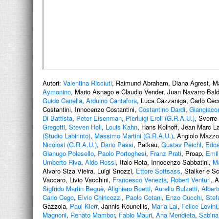
Autori:
Valentina Ricciuti
, Raimund Abraham, Diana Agrest, Ma
Aymonino
, Mario Asnago e Claudio Vender, Juan Navarro Ba
Guido Canella
,
Arduino Cantafora
, Luca Cazzaniga, Carlo Cecc
Costantini, Innocenzo Costantini,
Costantino Dardi
,
Giangiaco
Di Battista
,
Peter Eisenman
,
Pierluigi Eroli (G.R.A.U.)
, Sverre
Gregotti
,
Steven Holl
,
Louis Kahn
, Hans Kolhoff, Jean Marc 
(Studio Labirinto)
,
Massimo Martini (G.R.A.U.)
, Angiolo Mazzo
Nicolosi (G.R.A.U.)
,
Dario Passi
, Patkau,
Gustav Peichl
,
Edoa
Gianugo Polesello
,
Paolo Portoghesi
,
Franz Prati
, Proap,
Emili
Umberto Riva
,
Aldo Rossi
, Italo Rota, Innocenzo Sabbatini,
Ma
Alvaro Siza Vieira, Luigi Snozzi,
Ettore Sottsass
, Stalker e S
Vaccaro, Livio Vacchini,
Francesco Venezia
,
Robert Venturi
, 
Sigfrido Martin Beguè
,
Alighiero Boetti
,
Aurelio Bulzatti
,
Albert
Carlo Cego
,
Elvio Chiricozzi
,
Paolo Cotani
,
Enzo Cucchi
,
Stef
Gazzola,
Paul Klerr
, Jannis Kounellis,
Maria Lai
,
Felice Levini
Magnoni
,
Renato Mambor
,
Fabio Mauri
,
Ana Mendieta
,
Sabina 