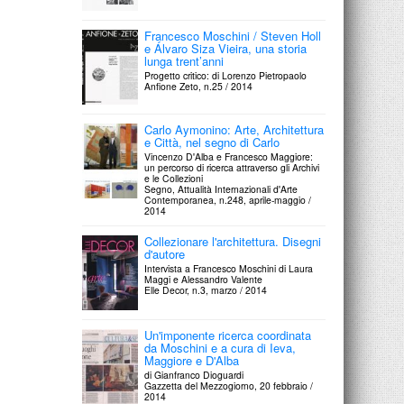
Francesco Moschini / Steven Holl
e Álvaro Siza Vieira, una storia
lunga trent’anni
Progetto critico: di Lorenzo Pietropaolo
Anfione Zeto, n.25 / 2014
Carlo Aymonino: Arte, Architettura
e Città, nel segno di Carlo
Vincenzo D'Alba e Francesco Maggiore:
un percorso di ricerca attraverso gli Archivi
e le Collezioni
Segno, Attualità Internazionali d'Arte
Contemporanea, n.248, aprile-maggio /
2014
Collezionare l'architettura. Disegni
d'autore
Intervista a Francesco Moschini di Laura
Maggi e Alessandro Valente
Elle Decor, n.3, marzo / 2014
Un'imponente ricerca coordinata
da Moschini e a cura di Ieva,
Maggiore e D'Alba
di Gianfranco Dioguardi
Gazzetta del Mezzogiorno, 20 febbraio /
2014