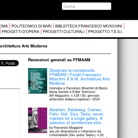
 ROMA
POLITECNICO DI BARI
BIBLIOTECA FRANCESCO MOSCHINI
PROGETTI D'OPERA
PROGETTI CULTURALI
PROGETTO T.E.S.I.
Architettura Arte Moderna
Recensioni generali su FFMAAM
Disegnare la complessità.
FFMAAM | Fondo Francesco
Moschini A.A.M. Architettura Arte
Moderna
Intervista a Francesco Moschini di Marco
Maria Sambo e Erilde Terenzoni
AR Magazine, n.129-130, gennaio-
settembre (italiano-ingelese) / 2024
Abraham, Baldeweg, Coenen,
Fehn, Holl, Siza, Testa: seven
masters for a single gallery. A
selection of architecture exhi…
by Francesco Maggiore
arq.urb (Arquitetura e Urbanismo da
Universidade São Judas Tadeu), n.20,