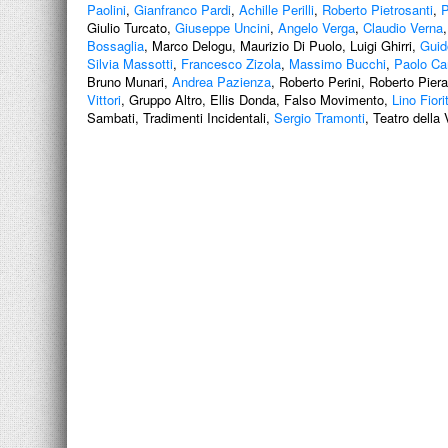
Paolini
,
Gianfranco Pardi
,
Achille Perilli
,
Roberto Pietrosanti
,
P
Giulio Turcato,
Giuseppe Uncini
,
Angelo Verga
,
Claudio Verna
Bossaglia
, Marco Delogu, Maurizio Di Puolo, Luigi Ghirri,
Guid
Silvia Massotti
,
Francesco Zizola
,
Massimo Bucchi
,
Paolo Ca
Bruno Munari,
Andrea Pazienza
, Roberto Perini, Roberto Pier
Vittori
, Gruppo Altro, Ellis Donda, Falso Movimento,
Lino Fiori
Sambati, Tradimenti Incidentali,
Sergio Tramonti
, Teatro della