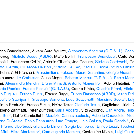
rio Gandelsonas, Alvaro Soto Aguirre,
Alessandro Anselmi (G.R.A.U.)
,
Carlo
ldeweg,
Michele Beccu (ABDR)
, Mario Bellini,
Francesco Berarducci
, Carlo Be
olini, Francesco Cellini, Antonio Citterio, Joe Coenen,
Stefano Cordeschi
, C
mo D’Ardia
,
Giuseppe De Boni
,
Vittorio De Feo
,
Paola D’Ercole (Studio Labirin
 Fehn, A G Fronzoni,
Massimiliano Fuksas
,
Mauro Galantino
,
Giorgio Grassi
,
Lamuniere,
Le Corbusier
, Giulio Magni,
Roberto Mariotti (G.R.A.U.)
,
Paolo Martel
ni,
Alessandro Mendini
,
Bruno Minardi
,
Antonio Monestiroli
, Adolfo Natalini,
P
rdo Persico
,
Franco Pierluisi (G.R.A.U.)
, Carme Pinòs,
Quadrio Pirani
,
Efisio
o Puglielli
,
Franco Purini
, Franco Raggi,
Filippo Raimondo (ABDR)
,
Mario Rido
urizio Sacripanti
,
Giuseppe Samonà
,
Luca Scacchetti
,
Massimo Scolari
,
Lui
ciatto Produzie, Franco Stella, Heinz Tesar,
Clorindo Testa
, Guglielmo Ulrich,
Alberto Zanmatti, Peter Zumthor,
Carla Accardi
, Vito Acconci,
Carl Andre
,
Robe
o Burri
, Duilio Cambellotti,
Maurizio Cannavacciuolo
,
Roberto Caracciolo
,
Nico
ano Di Stasio
,
Pablo Echaurren
,
Lino Frongia
,
Licia Galizia
,
Paola Gandolfi
, 
,
Franco Libertucci
,
Giancarlo Limoni
,
Sergio Lombardo
,
Enrico Luzzi
,
Teodos
Mirri
,
Elisa Montessori
,
Carmengloria Morales
, Costantino Nivola,
Luigi Onta