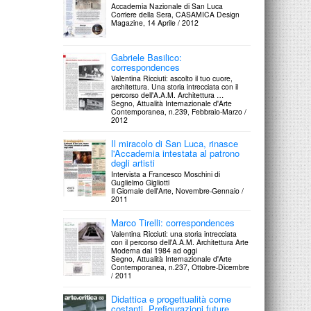
Accademia Nazionale di San Luca
Corriere della Sera, CASAMICA Design
Magazine, 14 Aprile / 2012
Gabriele Basilico:
correspondences
Valentina Ricciuti: ascolto il tuo cuore,
architettura. Una storia intrecciata con il
percorso dell'A.A.M. Architettura …
Segno, Attualità Internazionale d'Arte
Contemporanea, n.239, Febbraio-Marzo /
2012
Il miracolo di San Luca, rinasce
l'Accademia intestata al patrono
degli artisti
Intervista a Francesco Moschini di
Guglielmo Gigliotti
Il Giornale dell'Arte, Novembre-Gennaio /
2011
Marco Tirelli: correspondences
Valentina Ricciuti: una storia intrecciata
con il percorso dell'A.A.M. Architettura Arte
Moderna dal 1984 ad oggi
Segno, Attualità Internazionale d'Arte
Contemporanea, n.237, Ottobre-Dicembre
/ 2011
Didattica e progettualità come
costanti. Prefigurazioni future