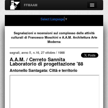
FFMAAM
Fondo Francesco Moschini
Select Language
▼
A.A.M. Architettura Arte Moderna
Percorsi, nodi, sconfinamenti e contaminazioni tra Arte,
Architettura, Design, Fotografia..
Segnalazioni e recensioni sul complesso delle attività
culturali di Francesco Moschini e A.A.M. Architettura Arte
Moderna
segnali, anno II, n.16, 27 ottobre
/
1988
FFMAAM
A.A.M. / Cerreto Sannita
Laboratorio di progettazione '88
FRANCESCO MOSCHINI
Antonello Santagata: Città e territorio
PUBBLICAZIONI
CONFERENZE
VIDEO
COLLEZIONE