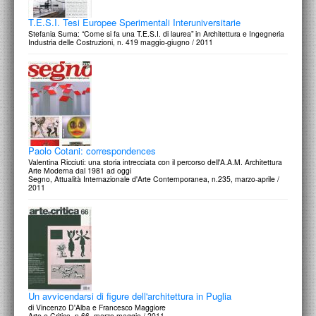
T.E.S.I. Tesi Europee Sperimentali Interuniversitarie
Stefania Suma: “Come si fa una T.E.S.I. di laurea” in Architettura e Ingegneria
Industria delle Costruzioni, n. 419 maggio-giugno / 2011
Paolo Cotani: correspondences
Valentina Ricciuti: una storia intrecciata con il percorso dell'A.A.M. Architettura
Arte Moderna dal 1981 ad oggi
Segno, Attualità Internazionale d'Arte Contemporanea, n.235, marzo-aprile /
2011
Un avvicendarsi di figure dell'architettura in Puglia
di Vincenzo D'Alba e Francesco Maggiore
Arte e Critica, n.66, marzo-maggio / 2011