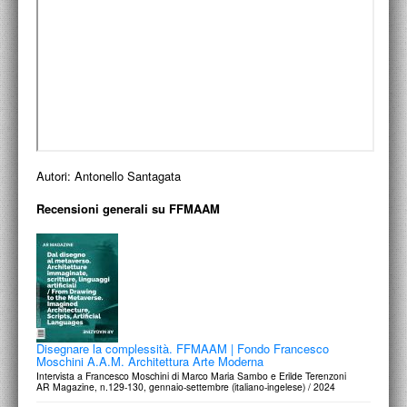
ACCADEMIA NAZIONALE DI SAN LUCA
I.E.D. / ROMA
POLITECNICO DI BARI
BIBLIOTECA FRANCESCO MOSCHINI
A.A.M. ARCHITETTURA ARTE MODERNA
Autori:
Antonello Santagata
RECENSIONI GENERALI
Recensioni generali su FFMAAM
MOSTRE
ARTISTI
DUETTI / DUELLI
LABORATORI DI PROGETTAZIONE
Disegnare la complessità. FFMAAM | Fondo Francesco
Moschini A.A.M. Architettura Arte Moderna
PROGETTI D'OPERA
Intervista a Francesco Moschini di Marco Maria Sambo e Erilde Terenzoni
AR Magazine, n.129-130, gennaio-settembre (italiano-ingelese) / 2024