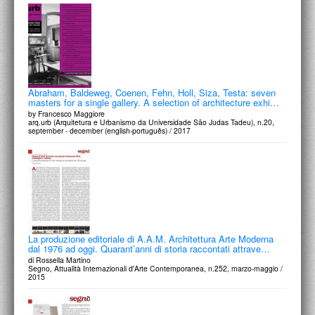
PROGETTI CULTURALI
PROGETTO T.E.S.I.
Abraham, Baldeweg, Coenen, Fehn, Holl, Siza, Testa: seven
masters for a single gallery. A selection of architecture exhi…
by Francesco Maggiore
arq.urb (Arquitetura e Urbanismo da Universidade São Judas Tadeu), n.20,
september - december (english-português) / 2017
La produzione editoriale di A.A.M. Architettura Arte Moderna
dal 1976 ad oggi. Quarant’anni di storia raccontati attrave…
di Rossella Martino
Segno, Attualità Internazionali d'Arte Contemporanea, n.252, marzo-maggio /
2015