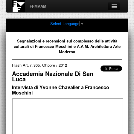
FFMAAM
Fondo Francesco Moschini
Select Language
▼
A.A.M. Architettura Arte Moderna
Percorsi, nodi, sconfinamenti e contaminazioni tra Arte,
Architettura, Design, Fotografia..
Segnalazioni e recensioni sul complesso delle attività
culturali di Francesco Moschini e A.A.M. Architettura Arte
Moderna
Flash Art, n.305, Ottobre
/
2012
FFMAAM
Accademia Nazionale Di San
Luca
FRANCESCO MOSCHINI
Intervista di Yvonne Chavalier a Francesco
PUBBLICAZIONI
Moschini
CONFERENZE
VIDEO
COLLEZIONE