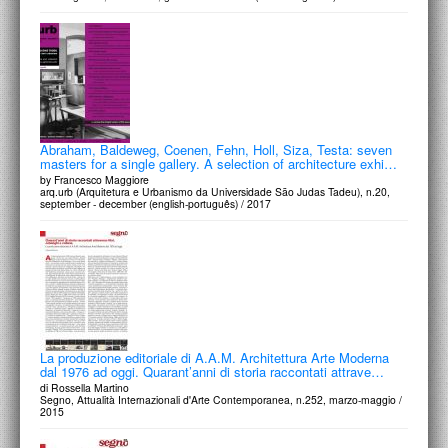
PROGETTI CULTURALI
PROGETTO T.E.S.I.
Abraham, Baldeweg, Coenen, Fehn, Holl, Siza, Testa: seven
masters for a single gallery. A selection of architecture exhi…
by Francesco Maggiore
arq.urb (Arquitetura e Urbanismo da Universidade São Judas Tadeu), n.20,
september - december (english-português) / 2017
La produzione editoriale di A.A.M. Architettura Arte Moderna
dal 1976 ad oggi. Quarant’anni di storia raccontati attrave…
di Rossella Martino
Segno, Attualità Internazionali d'Arte Contemporanea, n.252, marzo-maggio /
2015