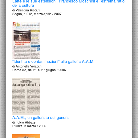
L’arte e le sue estensioni. Francesco Moschini e l'estrema ratio
della cultura
di Valentina Ricciuti
Segno, n.212, marzo-aprile / 2007
“Identità e contaminazioni” alla galleria A.A.M.
di Antonella Veracchi
Roma c'è, dal 21 al 27 giugno / 2006
A.A.M., un gallerista sui generis
di Fulvio Abbate
L'Unità, 5 marzo / 2006