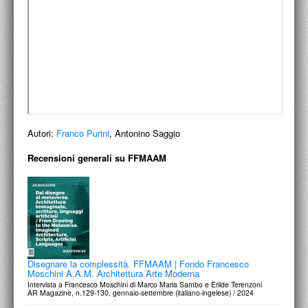
ACCADEMIA NAZIONALE DI SAN LUCA
I.E.D. / ROMA
POLITECNICO DI BARI
BIBLIOTECA FRANCESCO MOSCHINI
A.A.M. ARCHITETTURA ARTE MODERNA
Autori:
Franco Purini
, Antonino Saggio
RECENSIONI GENERALI
Recensioni generali su FFMAAM
MOSTRE
ARTISTI
DUETTI / DUELLI
LABORATORI DI PROGETTAZIONE
Disegnare la complessità. FFMAAM | Fondo Francesco
Moschini A.A.M. Architettura Arte Moderna
PROGETTI D'OPERA
Intervista a Francesco Moschini di Marco Maria Sambo e Erilde Terenzoni
AR Magazine, n.129-130, gennaio-settembre (italiano-ingelese) / 2024