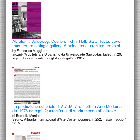
PROGETTI CULTURALI
PROGETTO T.E.S.I.
Abraham, Baldeweg, Coenen, Fehn, Holl, Siza, Testa: seven
masters for a single gallery. A selection of architecture exhi…
by Francesco Maggiore
arq.urb (Arquitetura e Urbanismo da Universidade São Judas Tadeu), n.20,
september - december (english-português) / 2017
La produzione editoriale di A.A.M. Architettura Arte Moderna
dal 1976 ad oggi. Quarant’anni di storia raccontati attrave…
di Rossella Martino
Segno, Attualità Internazionali d'Arte Contemporanea, n.252, marzo-maggio /
2015