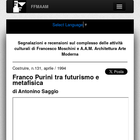
FFMAAM
Fondo Francesco Moschini
Select Language
▼
A.A.M. Architettura Arte Moderna
Percorsi, nodi, sconfinamenti e contaminazioni tra Arte,
Architettura, Design, Fotografia..
Segnalazioni e recensioni sul complesso delle attività
culturali di Francesco Moschini e A.A.M. Architettura Arte
Moderna
Costruire, n.131, aprile
/
1994
FFMAAM
Franco Purini tra futurismo e
metafisica
FRANCESCO MOSCHINI
di Antonino Saggio
PUBBLICAZIONI
CONFERENZE
VIDEO
COLLEZIONE