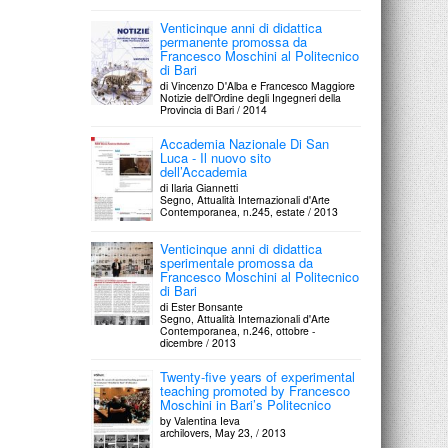
Venticinque anni di didattica
permanente promossa da
Francesco Moschini al Politecnico
di Bari
di Vincenzo D'Alba e Francesco Maggiore
Notizie dell'Ordine degli Ingegneri della
Provincia di Bari / 2014
Accademia Nazionale Di San
Luca - Il nuovo sito
dell’Accademia
di Ilaria Giannetti
Segno, Attualità Internazionali d'Arte
Contemporanea, n.245, estate / 2013
Venticinque anni di didattica
sperimentale promossa da
Francesco Moschini al Politecnico
di Bari
di Ester Bonsante
Segno, Attualità Internazionali d'Arte
Contemporanea, n.246, ottobre -
dicembre / 2013
Twenty-five years of experimental
teaching promoted by Francesco
Moschini in Bari’s Politecnico
by Valentina Ieva
archilovers, May 23, / 2013