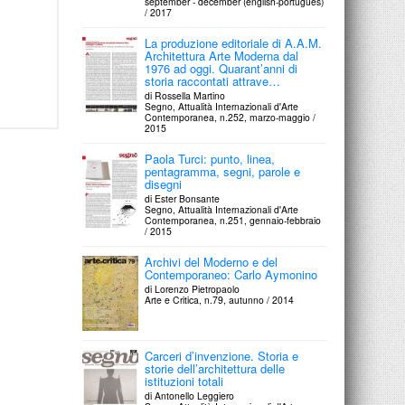
september - december (english-português)
/ 2017
La produzione editoriale di A.A.M.
Architettura Arte Moderna dal
1976 ad oggi. Quarant’anni di
storia raccontati attrave…
di Rossella Martino
Segno, Attualità Internazionali d'Arte
Contemporanea, n.252, marzo-maggio /
2015
Paola Turci: punto, linea,
pentagramma, segni, parole e
disegni
di Ester Bonsante
Segno, Attualità Internazionali d'Arte
Contemporanea, n.251, gennaio-febbraio
/ 2015
Archivi del Moderno e del
Contemporaneo: Carlo Aymonino
di Lorenzo Pietropaolo
Arte e Critica, n.79, autunno / 2014
Carceri d’invenzione. Storia e
storie dell’architettura delle
istituzioni totali
di Antonello Leggiero