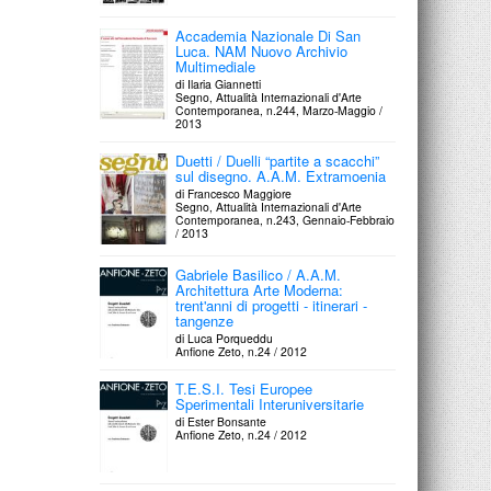
Accademia Nazionale Di San
Luca. NAM Nuovo Archivio
Multimediale
di Ilaria Giannetti
Segno, Attualità Internazionali d'Arte
Contemporanea, n.244, Marzo-Maggio /
2013
Duetti / Duelli “partite a scacchi”
sul disegno. A.A.M. Extramoenia
di Francesco Maggiore
Segno, Attualità Internazionali d'Arte
Contemporanea, n.243, Gennaio-Febbraio
/ 2013
Gabriele Basilico / A.A.M.
Architettura Arte Moderna:
trent'anni di progetti - itinerari -
tangenze
di Luca Porqueddu
Anfione Zeto, n.24 / 2012
T.E.S.I. Tesi Europee
Sperimentali Interuniversitarie
di Ester Bonsante
Anfione Zeto, n.24 / 2012