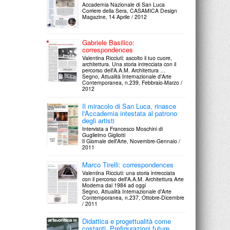
Accademia Nazionale di San Luca
Corriere della Sera, CASAMICA Design
Magazine, 14 Aprile / 2012
Gabriele Basilico:
correspondences
Valentina Ricciuti: ascolto il tuo cuore,
architettura. Una storia intrecciata con il
percorso dell'A.A.M. Architettura …
Segno, Attualità Internazionale d'Arte
Contemporanea, n.239, Febbraio-Marzo /
2012
Il miracolo di San Luca, rinasce
l'Accademia intestata al patrono
degli artisti
Intervista a Francesco Moschini di
Guglielmo Gigliotti
Il Giornale dell'Arte, Novembre-Gennaio /
2011
Marco Tirelli: correspondences
Valentina Ricciuti: una storia intrecciata
con il percorso dell'A.A.M. Architettura Arte
Moderna dal 1984 ad oggi
Segno, Attualità Internazionale d'Arte
Contemporanea, n.237, Ottobre-Dicembre
/ 2011
Didattica e progettualità come
costanti. Prefigurazioni future