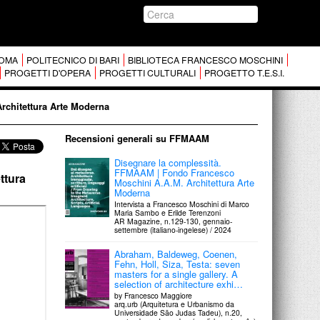
 ROMA
POLITECNICO DI BARI
BIBLIOTECA FRANCESCO MOSCHINI
PROGETTI D'OPERA
PROGETTI CULTURALI
PROGETTO T.E.S.I.
Architettura Arte Moderna
Recensioni generali su FFMAAM
Disegnare la complessità.
FFMAAM | Fondo Francesco
ettura
Moschini A.A.M. Architettura Arte
Moderna
Intervista a Francesco Moschini di Marco
Maria Sambo e Erilde Terenzoni
AR Magazine, n.129-130, gennaio-
settembre (italiano-ingelese) / 2024
Abraham, Baldeweg, Coenen,
Fehn, Holl, Siza, Testa: seven
masters for a single gallery. A
selection of architecture exhi…
by Francesco Maggiore
arq.urb (Arquitetura e Urbanismo da
Universidade São Judas Tadeu), n.20,