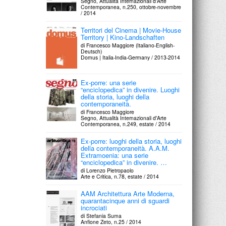
Segno, Attualità Internazionali d'Arte
Contemporanea, n.250, ottobre-novembre
/ 2014
Territori del Cinema | Movie-House
Territory | Kino-Landschaften
di Francesco Maggiore (Italiano-English-
Deutsch)
Domus | Italia-India-Germany / 2013-2014
Ex-porre: una serie
“enciclopedica” in divenire. Luoghi
della storia, luoghi della
contemporaneità.
di Francesco Maggiore
Segno, Attualità Internazionali d'Arte
Contemporanea, n.249, estate / 2014
Ex-porre: luoghi della storia, luoghi
della contemporaneità. A.A.M.
Extramoenia: una serie
“enciclopedica” in divenire. …
di Lorenzo Pietropaolo
Arte e Critica, n.78, estate / 2014
AAM Architettura Arte Moderna,
quarantacinque anni di sguardi
incrociati
di Stefania Suma
Anfione Zeto, n.25 / 2014