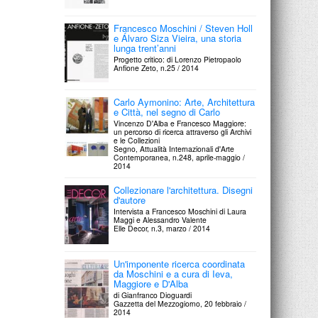
Francesco Moschini / Steven Holl
e Álvaro Siza Vieira, una storia
lunga trent’anni
Progetto critico: di Lorenzo Pietropaolo
Anfione Zeto, n.25 / 2014
Carlo Aymonino: Arte, Architettura
e Città, nel segno di Carlo
Vincenzo D'Alba e Francesco Maggiore:
un percorso di ricerca attraverso gli Archivi
e le Collezioni
Segno, Attualità Internazionali d'Arte
Contemporanea, n.248, aprile-maggio /
2014
Collezionare l'architettura. Disegni
d'autore
Intervista a Francesco Moschini di Laura
Maggi e Alessandro Valente
Elle Decor, n.3, marzo / 2014
Un'imponente ricerca coordinata
da Moschini e a cura di Ieva,
Maggiore e D'Alba
di Gianfranco Dioguardi
Gazzetta del Mezzogiorno, 20 febbraio /
2014