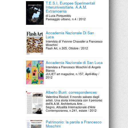
T.E.S.I. Europee Sperimentali
Interuniversitarie. A.A.M.
Extramoenia
di Luca Porqueddu
Paesaggio urbano, n.4 / 2012
Accademia Nazionale Di San
Luca
Intervista di Yvonne Chavalier a Francesco
Moschini
Flash Art, n.305, Ottobre / 2012
Accademia Nazionale di San Luca
Intervista a Francesco Moschini di Angelo
Bianco
JULIET art magazine, n.157, April-May /
2012
Alberto Burri: correspondences
Valentina Ricciuti: Il mondo salvato dagli
artisti. Una storia intrecciata con il percorso
dell'A.A.M. Architettura Arte…
Segno, Attualità Internazionale d'Arte
Contemporanea, n.241, estate / 2012
Patrimonio: la parola a Francesco
Moschini