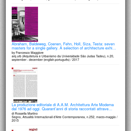
PROGETTI CULTURALI
PROGETTO T.E.S.I.
Abraham, Baldeweg, Coenen, Fehn, Holl, Siza, Testa: seven
masters for a single gallery. A selection of architecture exhi…
by Francesco Maggiore
arq.urb (Arquitetura e Urbanismo da Universidade São Judas Tadeu), n.20,
september - december (english-português) / 2017
La produzione editoriale di A.A.M. Architettura Arte Moderna
dal 1976 ad oggi. Quarant’anni di storia raccontati attrave…
di Rossella Martino
Segno, Attualità Internazionali d'Arte Contemporanea, n.252, marzo-maggio /
2015