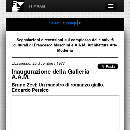
FFMAAM
Fondo Francesco Moschini
Select Language
▼
A.A.M. Architettura Arte Moderna
Percorsi, nodi, sconfinamenti e contaminazioni tra Arte,
Architettura, Design, Fotografia..
Segnalazioni e recensioni sul complesso delle attività
culturali di Francesco Moschini e A.A.M. Architettura Arte
Moderna
L'Espresso, 25 dicembre
/
1977
FFMAAM
Inaugurazione della Galleria
A.A.M.
FRANCESCO MOSCHINI
Bruno Zevi: Un maestro di romanzo giallo.
PUBBLICAZIONI
Edoardo Persico
CONFERENZE
VIDEO
COLLEZIONE