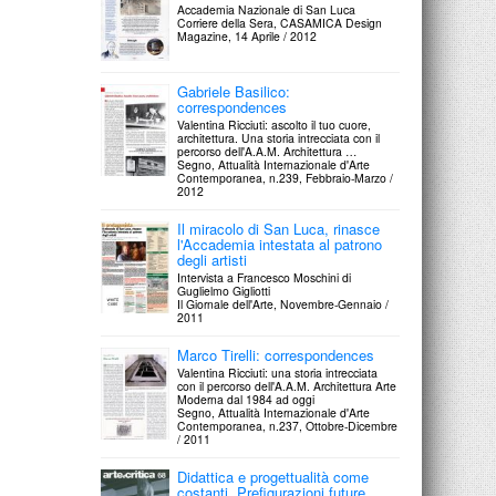
Accademia Nazionale di San Luca
Corriere della Sera, CASAMICA Design
Magazine, 14 Aprile / 2012
Gabriele Basilico:
correspondences
Valentina Ricciuti: ascolto il tuo cuore,
architettura. Una storia intrecciata con il
percorso dell'A.A.M. Architettura …
Segno, Attualità Internazionale d'Arte
Contemporanea, n.239, Febbraio-Marzo /
2012
Il miracolo di San Luca, rinasce
l'Accademia intestata al patrono
degli artisti
Intervista a Francesco Moschini di
Guglielmo Gigliotti
Il Giornale dell'Arte, Novembre-Gennaio /
2011
Marco Tirelli: correspondences
Valentina Ricciuti: una storia intrecciata
con il percorso dell'A.A.M. Architettura Arte
Moderna dal 1984 ad oggi
Segno, Attualità Internazionale d'Arte
Contemporanea, n.237, Ottobre-Dicembre
/ 2011
Didattica e progettualità come
costanti. Prefigurazioni future