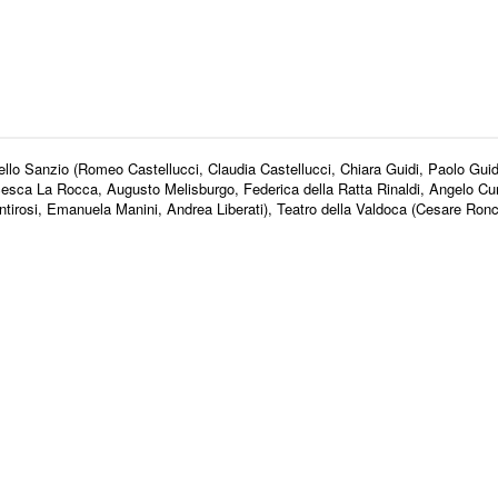
llo Sanzio (Romeo Castellucci, Claudia Castellucci, Chiara Guidi, Paolo Guid
sca La Rocca, Augusto Melisburgo, Federica della Ratta Rinaldi, Angelo Cur
Santirosi, Emanuela Manini, Andrea Liberati), Teatro della Valdoca (Cesare Ronc