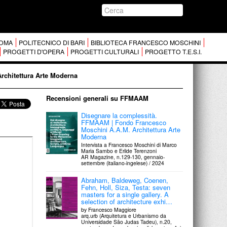
 ROMA
POLITECNICO DI BARI
BIBLIOTECA FRANCESCO MOSCHINI
PROGETTI D'OPERA
PROGETTI CULTURALI
PROGETTO T.E.S.I.
Architettura Arte Moderna
Recensioni generali su FFMAAM
Disegnare la complessità.
FFMAAM | Fondo Francesco
Moschini A.A.M. Architettura Arte
Moderna
Intervista a Francesco Moschini di Marco
Maria Sambo e Erilde Terenzoni
AR Magazine, n.129-130, gennaio-
settembre (italiano-ingelese) / 2024
Abraham, Baldeweg, Coenen,
Fehn, Holl, Siza, Testa: seven
masters for a single gallery. A
selection of architecture exhi…
by Francesco Maggiore
arq.urb (Arquitetura e Urbanismo da
Universidade São Judas Tadeu), n.20,