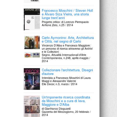
Francesco Moschini / Steven Holl
e Álvaro Siza Vieira, una storia
lunga trent’anni
Progetto critico: di Lorenzo Pietropaolo
Anfione Zeto, n.25 / 2014
Carlo Aymonino: Arte, Architettura
e Città, nel segno di Carlo
Vincenzo D'Alba e Francesco Maggiore:
un percorso di ricerca attraverso gli Archivi
e le Collezioni
Segno, Attualità Internazionali d'Arte
Contemporanea, n.248, aprile-maggio /
2014
Collezionare l'architettura. Disegni
d'autore
Intervista a Francesco Moschini di Laura
Maggi e Alessandro Valente
Elle Decor, n.3, marzo / 2014
Un'imponente ricerca coordinata
da Moschini e a cura di Ieva,
Maggiore e D'Alba
di Gianfranco Dioguardi
Gazzetta del Mezzogiorno, 20 febbraio /
2014