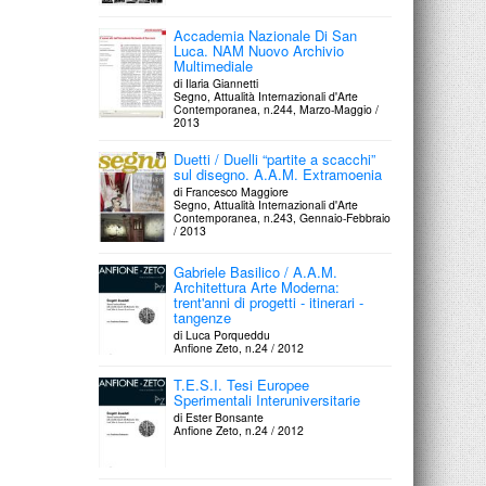
Accademia Nazionale Di San
Luca. NAM Nuovo Archivio
Multimediale
di Ilaria Giannetti
Segno, Attualità Internazionali d'Arte
Contemporanea, n.244, Marzo-Maggio /
2013
Duetti / Duelli “partite a scacchi”
sul disegno. A.A.M. Extramoenia
di Francesco Maggiore
Segno, Attualità Internazionali d'Arte
Contemporanea, n.243, Gennaio-Febbraio
/ 2013
Gabriele Basilico / A.A.M.
Architettura Arte Moderna:
trent'anni di progetti - itinerari -
tangenze
di Luca Porqueddu
Anfione Zeto, n.24 / 2012
T.E.S.I. Tesi Europee
Sperimentali Interuniversitarie
di Ester Bonsante
Anfione Zeto, n.24 / 2012