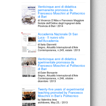
Venticinque anni di didattica
permanente promossa da
Francesco Moschini al Politecnico
di Bari
di Vincenzo D'Alba e Francesco Maggiore
Notizie dell'Ordine degli Ingegneri della
Provincia di Bari / 2014
Accademia Nazionale Di San
Luca - Il nuovo sito
dell’Accademia
di Ilaria Giannetti
Segno, Attualità Internazionali d'Arte
Contemporanea, n.245, estate / 2013
Venticinque anni di didattica
sperimentale promossa da
Francesco Moschini al Politecnico
di Bari
di Ester Bonsante
Segno, Attualità Internazionali d'Arte
Contemporanea, n.246, ottobre -
dicembre / 2013
Twenty-five years of experimental
teaching promoted by Francesco
Moschini in Bari’s Politecnico
by Valentina Ieva
archilovers, May 23, / 2013