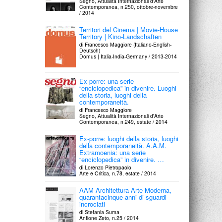
Segno, Attualità Internazionali d'Arte
Contemporanea, n.250, ottobre-novembre
/ 2014
Territori del Cinema | Movie-House
Territory | Kino-Landschaften
di Francesco Maggiore (Italiano-English-
Deutsch)
Domus | Italia-India-Germany / 2013-2014
Ex-porre: una serie
“enciclopedica” in divenire. Luoghi
della storia, luoghi della
contemporaneità.
di Francesco Maggiore
Segno, Attualità Internazionali d'Arte
Contemporanea, n.249, estate / 2014
Ex-porre: luoghi della storia, luoghi
della contemporaneità. A.A.M.
Extramoenia: una serie
“enciclopedica” in divenire. …
di Lorenzo Pietropaolo
Arte e Critica, n.78, estate / 2014
AAM Architettura Arte Moderna,
quarantacinque anni di sguardi
incrociati
di Stefania Suma
Anfione Zeto, n.25 / 2014