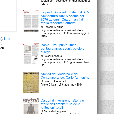
september - december (english-português)
/ 2017
La produzione editoriale di A.A.M.
Architettura Arte Moderna dal
1976 ad oggi. Quarant’anni di
storia raccontati attrave…
di Rossella Martino
Segno, Attualità Internazionali d'Arte
Contemporanea, n.252, marzo-maggio /
2015
i),
Lino
ti,
Paola Turci: punto, linea,
oni,
pentagramma, segni, parole e
disegni
di Ester Bonsante
Segno, Attualità Internazionali d'Arte
Contemporanea, n.251, gennaio-febbraio
/ 2015
Archivi del Moderno e del
Contemporaneo: Carlo Aymonino
di Lorenzo Pietropaolo
Arte e Critica, n.79, autunno / 2014
Carceri d’invenzione. Storia e
storie dell’architettura delle
istituzioni totali
di Antonello Leggiero