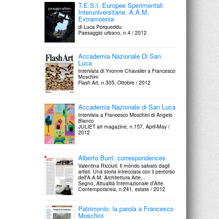
T.E.S.I. Europee Sperimentali
Interuniversitarie. A.A.M.
Extramoenia
di Luca Porqueddu
Paesaggio urbano, n.4 / 2012
Accademia Nazionale Di San
Luca
Intervista di Yvonne Chavalier a Francesco
Moschini
Flash Art, n.305, Ottobre / 2012
Accademia Nazionale di San Luca
Intervista a Francesco Moschini di Angelo
Bianco
JULIET art magazine, n.157, April-May /
2012
Alberto Burri: correspondences
Valentina Ricciuti: Il mondo salvato dagli
artisti. Una storia intrecciata con il percorso
dell'A.A.M. Architettura Arte…
Segno, Attualità Internazionale d'Arte
Contemporanea, n.241, estate / 2012
Patrimonio: la parola a Francesco
Moschini