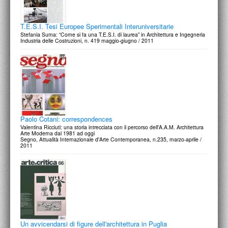
T.E.S.I. Tesi Europee Sperimentali Interuniversitarie
Stefania Suma: “Come si fa una T.E.S.I. di laurea” in Architettura e Ingegneria
Industria delle Costruzioni, n. 419 maggio-giugno / 2011
Paolo Cotani: correspondences
Valentina Ricciuti: una storia intrecciata con il percorso dell'A.A.M. Architettura
Arte Moderna dal 1981 ad oggi
Segno, Attualità Internazionale d'Arte Contemporanea, n.235, marzo-aprile /
2011
Un avvicendarsi di figure dell'architettura in Puglia