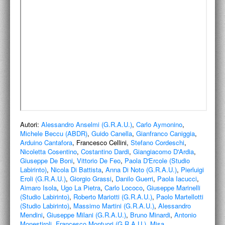
ACCADEMIA NAZIONALE DI SAN LUCA
I.E.D. / ROMA
POLITECNICO DI BARI
BIBLIOTECA FRANCESCO MOSCHINI
A.A.M. ARCHITETTURA ARTE MODERNA
RECENSIONI GENERALI
Autori:
Alessandro Anselmi (G.R.A.U.)
,
Carlo Aymonino
,
MOSTRE
Michele Beccu (ABDR)
,
Guido Canella
,
Gianfranco Caniggia
,
Arduino Cantafora
, Francesco Cellini,
Stefano Cordeschi
,
ARTISTI
Nicoletta Cosentino
,
Costantino Dardi
,
Giangiacomo D'Ardia
,
Giuseppe De Boni
,
Vittorio De Feo
,
Paola D'Ercole (Studio
DUETTI / DUELLI
Labirinto)
,
Nicola Di Battista
,
Anna Di Noto (G.R.A.U.)
,
Pierluigi
Eroli (G.R.A.U.)
,
Giorgio Grassi
,
Danilo Guerri
,
Paola Iacucci
,
Aimaro Isola
LABORATORI DI PROGETTAZIONE
,
Ugo La Pietra
,
Carlo Lococo
,
Giuseppe Marinelli
(Studio Labirinto)
,
Roberto Mariotti (G.R.A.U.)
,
Paolo Martellotti
(Studio Labirinto)
,
Massimo Martini (G.R.A.U.)
,
Alessandro
PROGETTI D'OPERA
Mendini
,
Giuseppe Milani (G.R.A.U.)
,
Bruno Minardi
,
Antonio
Monestiroli
,
Francesco Montuori (G.R.A.U.)
,
Misa