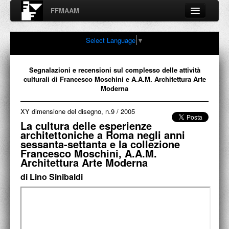
FFMAAM
Fondo Francesco Moschini
Select Language
▼
A.A.M. Architettura Arte Moderna
Percorsi, nodi, sconfinamenti e contaminazioni tra Arte,
Architettura, Design, Fotografia..
Segnalazioni e recensioni sul complesso delle attività
culturali di Francesco Moschini e A.A.M. Architettura Arte
Moderna
XY dimensione del disegno, n.9
/
2005
FFMAAM
La cultura delle esperienze
architettoniche a Roma negli anni
FRANCESCO MOSCHINI
sessanta-settanta e la collezione
Francesco Moschini, A.A.M.
PUBBLICAZIONI
Architettura Arte Moderna
CONFERENZE
di Lino Sinibaldi
VIDEO
COLLEZIONE