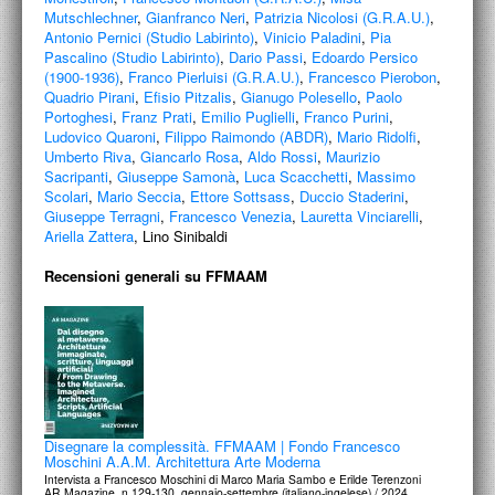
PROGETTI CULTURALI
Mutschlechner
,
Gianfranco Neri
,
Patrizia Nicolosi (G.R.A.U.)
,
Antonio Pernici (Studio Labirinto)
,
Vinicio Paladini
,
Pia
PROGETTO T.E.S.I.
Pascalino (Studio Labirinto)
,
Dario Passi
,
Edoardo Persico
(1900-1936)
,
Franco Pierluisi (G.R.A.U.)
,
Francesco Pierobon
,
Quadrio Pirani
,
Efisio Pitzalis
,
Gianugo Polesello
,
Paolo
Portoghesi
,
Franz Prati
,
Emilio Puglielli
,
Franco Purini
,
Ludovico Quaroni
,
Filippo Raimondo (ABDR)
,
Mario Ridolfi
,
Umberto Riva
,
Giancarlo Rosa
,
Aldo Rossi
,
Maurizio
Sacripanti
,
Giuseppe Samonà
,
Luca Scacchetti
,
Massimo
Scolari
,
Mario Seccia
,
Ettore Sottsass
,
Duccio Staderini
,
Giuseppe Terragni
,
Francesco Venezia
,
Lauretta Vinciarelli
,
Ariella Zattera
, Lino Sinibaldi
Recensioni generali su FFMAAM
Disegnare la complessità. FFMAAM | Fondo Francesco
Moschini A.A.M. Architettura Arte Moderna
Intervista a Francesco Moschini di Marco Maria Sambo e Erilde Terenzoni
AR Magazine, n.129-130, gennaio-settembre (italiano-ingelese) / 2024