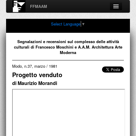
FFMAAM
Fondo Francesco Moschini
Select Language
▼
A.A.M. Architettura Arte Moderna
Percorsi, nodi, sconfinamenti e contaminazioni tra Arte,
Architettura, Design, Fotografia..
Segnalazioni e recensioni sul complesso delle attività
culturali di Francesco Moschini e A.A.M. Architettura Arte
Moderna
Modo, n.37, marzo
/
1981
FFMAAM
Progetto venduto
FRANCESCO MOSCHINI
di Maurizio Morandi
PUBBLICAZIONI
CONFERENZE
VIDEO
COLLEZIONE