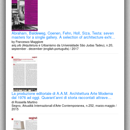
PROGETTI CULTURALI
PROGETTO T.E.S.I.
Abraham, Baldeweg, Coenen, Fehn, Holl, Siza, Testa: seven
masters for a single gallery. A selection of architecture exhi…
by Francesco Maggiore
arq.urb (Arquitetura e Urbanismo da Universidade São Judas Tadeu), n.20,
september - december (english-português) / 2017
La produzione editoriale di A.A.M. Architettura Arte Moderna
dal 1976 ad oggi. Quarant’anni di storia raccontati attrave…
di Rossella Martino
Segno, Attualità Internazionali d'Arte Contemporanea, n.252, marzo-maggio /
2015