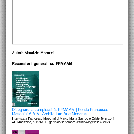
ACCADEMIA NAZIONALE DI SAN LUCA
I.E.D. / ROMA
POLITECNICO DI BARI
BIBLIOTECA FRANCESCO MOSCHINI
A.A.M. ARCHITETTURA ARTE MODERNA
Autori:
Maurizio Morandi
Recensioni generali su FFMAAM
RECENSIONI GENERALI
MOSTRE
ARTISTI
DUETTI / DUELLI
Disegnare la complessità. FFMAAM | Fondo Francesco
LABORATORI DI PROGETTAZIONE
Moschini A.A.M. Architettura Arte Moderna
Intervista a Francesco Moschini di Marco Maria Sambo e Erilde Terenzoni
AR Magazine, n.129-130, gennaio-settembre (italiano-ingelese) / 2024
PROGETTI D'OPERA