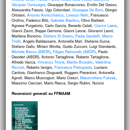
PROGETTI CULTURALI
Vázquez Consuegra
, Giuseppe Bonaccorso, Emilio Del Gesso,
Alessandra Fassio, Ugo Colombari,
Giuseppe De Boni
, Giorgio
PROGETTO T.E.S.I.
Ortolani,
Antonio Annicchiarico
,
Lorenzo Netti
, Francesco
Orofino, Federico Bilò,
Gabriele Basilico
, Olivo Barbieri,
Agnese Purgatorio, Carlo Garzia, Berardo Celati,
Cosmo Laera
,
Gianni Zanni, Beppe Gernone, Gianni Leone, Giovanni Leoni,
Marilena Bonomo,
Stefano Di Stasio
,
Paola Gandolfi
,
Marco
Tirelli
, Angelo Baldassarre, Antonella Mari, Stefania Suma,
Stefano Gallo, Miriam Mirolla, Guido Zucconi, Luigi Stendardo,
Michele Beccu (ABDR)
,
Filippo Raimondo (ABDR)
, Paolo
Desideri (ABDR), Antonio Tartaglione, Roberto Tartaglione,
Alfredo Vacca,
Vincenzo Trione
,
Manlio Brusatin
,
Valentina
Ricciuti
, Roberto Ianigro,
Francesca Pietropaolo
, Luciano
Canfora, Gianfranco Dioguardi, Ruggero Pierantoni, Antonella
Agnoli, Marco Muscogiuri, Mario Cresci,
Massimiliano Fuksas
,
Massimo Cacciari, Mario Resca, Sergio Rubini, Nunzio
Recensioni generali su FFMAAM