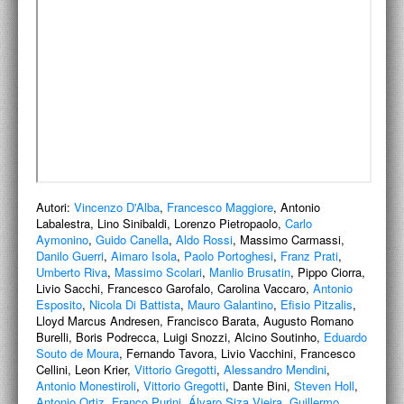
ACCADEMIA NAZIONALE DI SAN LUCA
I.E.D. / ROMA
POLITECNICO DI BARI
BIBLIOTECA FRANCESCO MOSCHINI
A.A.M. ARCHITETTURA ARTE MODERNA
RECENSIONI GENERALI
Autori:
Vincenzo D'Alba
,
Francesco Maggiore
, Antonio
Labalestra, Lino Sinibaldi, Lorenzo Pietropaolo,
Carlo
MOSTRE
Aymonino
,
Guido Canella
,
Aldo Rossi
, Massimo Carmassi,
Danilo Guerri
,
Aimaro Isola
,
Paolo Portoghesi
,
Franz Prati
,
ARTISTI
Umberto Riva
,
Massimo Scolari
,
Manlio Brusatin
, Pippo Ciorra,
Livio Sacchi, Francesco Garofalo, Carolina Vaccaro,
Antonio
DUETTI / DUELLI
Esposito
,
Nicola Di Battista
,
Mauro Galantino
,
Efisio Pitzalis
,
Lloyd Marcus Andresen, Francisco Barata, Augusto Romano
Burelli, Boris Podrecca, Luigi Snozzi, Alcino Soutinho,
LABORATORI DI PROGETTAZIONE
Eduardo
Souto de Moura
, Fernando Tavora, Livio Vacchini, Francesco
Cellini, Leon Krier,
Vittorio Gregotti
,
Alessandro Mendini
,
PROGETTI D'OPERA
Antonio Monestiroli
,
Vittorio Gregotti
, Dante Bini,
Steven Holl
,
Antonio Ortiz
,
Franco Purini
,
Álvaro Siza Vieira
,
Guillermo