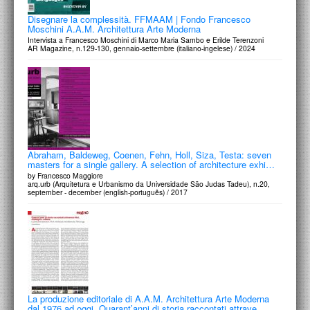
Disegnare la complessità. FFMAAM | Fondo Francesco
Moschini A.A.M. Architettura Arte Moderna
Intervista a Francesco Moschini di Marco Maria Sambo e Erilde Terenzoni
AR Magazine, n.129-130, gennaio-settembre (italiano-ingelese) / 2024
Abraham, Baldeweg, Coenen, Fehn, Holl, Siza, Testa: seven
masters for a single gallery. A selection of architecture exhi…
by Francesco Maggiore
arq.urb (Arquitetura e Urbanismo da Universidade São Judas Tadeu), n.20,
september - december (english-português) / 2017
La produzione editoriale di A.A.M. Architettura Arte Moderna
dal 1976 ad oggi. Quarant’anni di storia raccontati attrave…