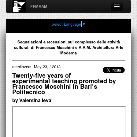
FFMAAM
Fondo Francesco Moschini
Select Language
▼
A.A.M. Architettura Arte Moderna
Percorsi, nodi, sconfinamenti e contaminazioni tra Arte,
Architettura, Design, Fotografia..
Segnalazioni e recensioni sul complesso delle attività
culturali di Francesco Moschini e A.A.M. Architettura Arte
Moderna
archilovers, May 23,
/
2013
FFMAAM
Twenty-five years of
experimental teaching promoted by
FRANCESCO MOSCHINI
Francesco Moschini in Bari’s
Politecnico
PUBBLICAZIONI
by Valentina Ieva
CONFERENZE
VIDEO
COLLEZIONE