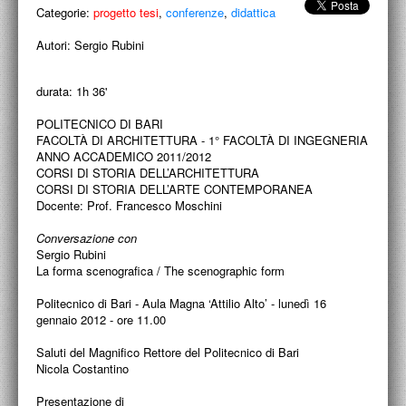
Categorie:
ACCADEMIA NAZIONALE DI SAN LUCA
progetto tesi
,
conferenze
,
didattica
Autori:
Sergio Rubini
I.E.D. / ROMA
POLITECNICO DI BARI
durata: 1h 36'
BIBLIOTECA FRANCESCO MOSCHINI
POLITECNICO DI BARI
FACOLTÀ DI ARCHITETTURA - 1° FACOLTÀ DI INGEGNERIA
ANNO ACCADEMICO 2011/2012
A.A.M. ARCHITETTURA ARTE MODERNA
CORSI DI STORIA DELL’ARCHITETTURA
CORSI DI STORIA DELL’ARTE CONTEMPORANEA
RECENSIONI GENERALI
Docente: Prof. Francesco Moschini
MOSTRE
Conversazione con
Sergio Rubini
ARTISTI
La forma scenografica / The scenographic form
DUETTI / DUELLI
Politecnico di Bari - Aula Magna ‘Attilio Alto’ - lunedì 16
gennaio 2012 - ore 11.00
LABORATORI DI PROGETTAZIONE
Saluti del Magnifico Rettore del Politecnico di Bari
Nicola Costantino
PROGETTI D'OPERA
Presentazione di