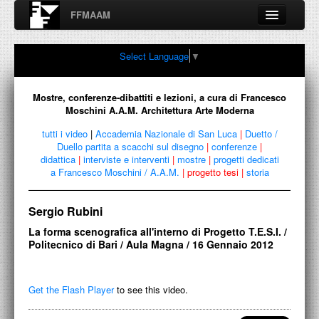
FFMAAM
Fondo Francesco Moschini
Select Language
▼
A.A.M. Architettura Arte Moderna
Percorsi, nodi, sconfinamenti e contaminazioni tra Arte,
Architettura, Design, Fotografia..
Mostre, conferenze-dibattiti e lezioni, a cura di Francesco
Moschini A.A.M. Architettura Arte Moderna
tutti i video
|
Accademia Nazionale di San Luca
|
Duetto /
Duello partita a scacchi sul disegno
|
conferenze
|
FFMAAM
didattica
|
interviste e interventi
|
mostre
|
progetti dedicati
a Francesco Moschini / A.A.M.
|
progetto tesi
|
storia
FRANCESCO MOSCHINI
Sergio Rubini
PUBBLICAZIONI
La forma scenografica all'interno di Progetto T.E.S.I. /
CONFERENZE
Politecnico di Bari / Aula Magna / 16 Gennaio 2012
VIDEO
Get the Flash Player
to see this video.
COLLEZIONE