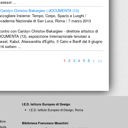
sessor ...
Carolyn Christov-Bakargiev | dOCUMENTA (13)
ccogliere Insieme: Tempo, Corpo, Spazio e Luoghi /
cademia Nazionale di San Luca, Roma / 7 marzo 2013
contro con Carolyn Christov-Bakargiev - direttore artistico di
CUMENTA (13), esposizione Internazionale tenutasi a
ssel, Kabul, Alessandria d'Egitto, Il Cairo e Banff dal 9 giugno
 16 settem ...
1
2
3
4
5
6
>
>>
I.E.D. Istituto Europeo di Design
I.E.D. Istituto Europeo di Design, Roma
tore
Biblioteca Francesco Moschini
ività