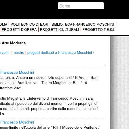
 ROMA
POLITECNICO DI BARI
BIBLIOTECA FRANCESCO MOSCHINI
PROGETTI D'OPERA
PROGETTI CULTURALI
PROGETTO T.E.S.I.
ra Arte Moderna
erventi
|
mostre
|
progetti dedicati a Francesco Moschini /
Francesco Moschini
partenze. Ancora un nuovo inizio dopo tanti / BiArch – Bari
ternational Archifestival | Teatro Margherita, Bari / 16
ttembre 2021
ctio Magistralis L'intervento di Francesco Moschini sarà
dicato al ripercorso dei diversi momenti, veri e propri giri di
a da Lui affrontati, proprio a partire dalle recenti conclusioni
l s ...
Francesco Moschini
 luogo-limite nell'utopia dell'arte / RIF | Museo delle Periferie /