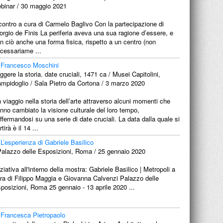
binar / 30 maggio 2021
contro a cura di Carmelo Baglivo Con la partecipazione di
orgio de Finis La periferia aveva una sua ragione d’essere, e
n ciò anche una forma fisica, rispetto a un centro (non
cessariame ...
Francesco Moschini
ggere la storia. date cruciali, 1471 ca / Musei Capitolini,
mpidoglio / Sala Pietro da Cortona / 3 marzo 2020
 viaggio nella storia dell’arte attraverso alcuni momenti che
nno cambiato la visione culturale del loro tempo,
ffermandosi su una serie di date cruciali. La data dalla quale si
rtirà è il 14 ...
L’esperienza di Gabriele Basilico
Palazzo delle Esposizioni, Roma / 25 gennaio 2020
iziativa all'interno della mostra: Gabriele Basilico | Metropoli a
ra di Filippo Maggia e Giovanna Calvenzi Palazzo delle
posizioni, Roma 25 gennaio - 13 aprile 2020 ...
Francesca Pietropaolo