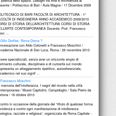
 poetica dello spazio. Dialoghi tra Arte e Architettura al
esente / Politecnico di Bari / Aula Magna / 17 Dicembre 2009
OLITECNICO DI BARI FACOLTÀ DI ARCHITETTURA - 1°
ACOLTÀ DI INGEGNERIA ANNO ACCADEMICO 2009/2010
ORSI DI STORIA DELL’ARCHITETTURA CORSI DI STORIA
ELL’ARTE CONTEMPORANEA Docente: Prof. Francesco
sc ...
Gillo Dorfles: Roma Doma ?
nversazione con Aldo Colonetti e Francesco Moschini /
cademia Nazionale di San Luca, Roma / 26 novembre 2013
sere specializzati, senza aver un orizzonte ampio di
ferimento culturale, disciplinare e di curiosità sul mondo
ppresenta un atteggiamento ripetitivo, autoreferenziale,
cademico nel suo signif ...
Francesco Moschini
 memoria dell’intolleranza. I segni del ricordo nella città
ntemporanea / Musei Capitolini, Campidoglio / Sala Pietro da
rtona / 16 ottobre 2013
contro in occasione della giornata del “rifiuto di qualsiasi forma
 violenza e contro ogni manifestazione di intolleranza
eologica, razziale e religiosa”, organizzata da Roma Capitale -