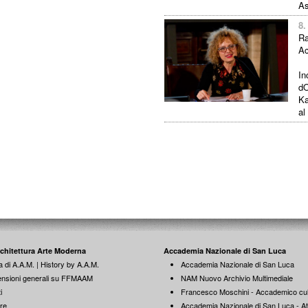
As
8.
Ra
Ac
In
dO
Ka
al
rchitettura Arte Moderna
Accademia Nazionale di San Luca
a di A.A.M. | History by A.A.M.
Accademia Nazionale di San Luca
nsioni generali su FFMAAM
NAM Nuovo Archivio Multimediale
i
Francesco Moschini - Accademico cul
re
Accademia Nazionale di San Luca - Att