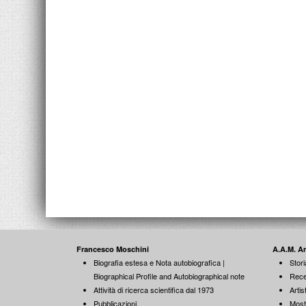
Francesco Moschini
A.A.M. A
Biografia estesa e Nota autobiografica |
Stori
Biographical Profile and Autobiographical note
Rece
Attività di ricerca scientifica dal 1973
Artist
Pubblicazioni
Most