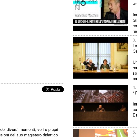
we
In
Gi
co
ne
3.
Le
Ca
Un
ha
so
pa
4.
/ 
In
cu
Es
dei diversi momenti, veri e propri
5.
clusioni del suo magistero didattico