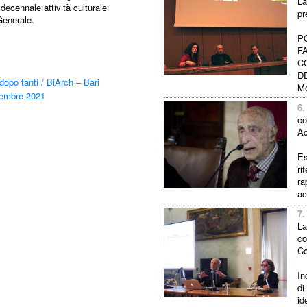
La
 decennale attività culturale
pr
Generale.
P
F
C
D
dopo tanti
/
BiArch – Bari
Mo
ttembre 2021
6.
co
Ac
Es
ri
ra
ac
7.
La
co
Co
In
di
id