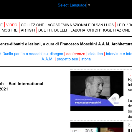
Select Language
▼
E
VIDEO
COLLEZIONE
ACCADEMIA NAZIONALE DI SAN LUCA
I.E.D. /
MOSTRE
ARTISTI
DUETTI / DUELLI
LABORATORI DI PROGETTAZIONE
enze-dibattiti e lezioni, a cura di Francesco Moschini A.A.M. Architettu
/ Duello partita a scacchi sul disegno
|
conferenze
|
didattica
|
interviste e int
A.A.M.
|
progetto tesi
|
storia
1.
Ri
h – Bari International
In
 2021
se
Le
de
bo
de
2.
Il