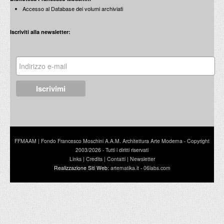
Accesso al Database dei volumi archiviati
Iscriviti alla newsletter:
FFMAAM | Fondo Francesco Moschini A.A.M. Architettura Arte Moderna - Copyright
2003/2026 - Tutti i diritti riservati
Links
|
Credits
|
Contatti
|
Newsletter
Realizzazione Siti Web:
artematika.it
-
06labs.com