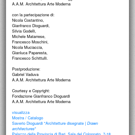
PROGETTI CULTURALI
A.A.M. Architettura Arte Moderna
PROGETTO T.E.S.I.
con la partecipazione di:
Nicola Costantino,
Gianfranco Dioguardi,
Silvia Godelli,
Michele Matarrese,
Francesco Moschini,
Nicola Muciaccia,
Gianluca Paparesta,
Francesco Schittulli.
Postproduzione:
Gabriel Vaduva
A.A.M. Architettura Arte Moderna
Courtesy e Copyright:
Fondazione Gianfranco Dioguardi
A.A.M. Architettura Arte Moderna
visualizza
Mostra / Catalogo
Saverio Dioguardi "Architetture disegnate |
Drawn
architectures
"
Palazzo della Provincia di Bari, Sala del Colonnato, 7-18