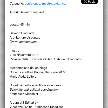
Categorie:
ACCADEMIA NAZIONALE DI SAN LUCA
conferenze
,
mostre
,
didattica
Autori:
Saverio Dioguardi
I.E.D. / ROMA
POLITECNICO DI BARI
durata: 45 min
BIBLIOTECA FRANCESCO MOSCHINI
Saverio Dioguardi
Architetture disegnate
Drawn architectures
A.A.M. ARCHITETTURA ARTE MODERNA
mostra
RECENSIONI GENERALI
7-18 Novembre 2011
Palazzo della Provincia di Bari, Sala del Colonnato
MOSTRE
presentazione del catalogo
ARTISTI
Circolo canottieri Barion, Bari - ore 20.00
Mario Adda Editore
DUETTI / DUELLI
Coordinamento scientifico e culturale
Scientific and cultural coordination
LABORATORI DI PROGETTAZIONE
Francesco Moschini
PROGETTI D'OPERA
A cura di |
Edited by
Vincenzo D’Alba, Francesco Maggiore