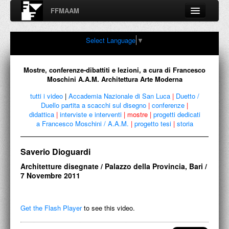
FFMAAM
Fondo Francesco Moschini
Select Language
▼
A.A.M. Architettura Arte Moderna
Percorsi, nodi, sconfinamenti e contaminazioni tra Arte,
Architettura, Design, Fotografia..
Mostre, conferenze-dibattiti e lezioni, a cura di Francesco
Moschini A.A.M. Architettura Arte Moderna
tutti i video
|
Accademia Nazionale di San Luca
|
Duetto /
Duello partita a scacchi sul disegno
|
conferenze
|
FFMAAM
didattica
|
interviste e interventi
|
mostre
|
progetti dedicati
a Francesco Moschini / A.A.M.
|
progetto tesi
|
storia
FRANCESCO MOSCHINI
Saverio Dioguardi
PUBBLICAZIONI
Architetture disegnate / Palazzo della Provincia, Bari /
CONFERENZE
7 Novembre 2011
VIDEO
Get the Flash Player
to see this video.
COLLEZIONE