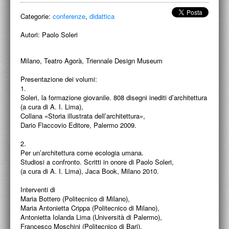
ACCADEMIA NAZIONALE DI SAN LUCA
Categorie:
conferenze
,
didattica
I.E.D. / ROMA
Autori:
Paolo Soleri
POLITECNICO DI BARI
Milano, Teatro Agorà, Triennale Design Museum
BIBLIOTECA FRANCESCO MOSCHINI
Presentazione dei volumi:
1.
A.A.M. ARCHITETTURA ARTE MODERNA
Soleri, la formazione giovanile. 808 disegni inediti d’architettura
(a cura di A. I. Lima),
RECENSIONI GENERALI
Collana «Storia illustrata dell’architettura»,
Dario Flaccovio Editore, Palermo 2009.
MOSTRE
2.
ARTISTI
Per un’architettura come ecologia umana.
Studiosi a confronto. Scritti in onore di Paolo Soleri,
DUETTI / DUELLI
(a cura di A. I. Lima), Jaca Book, Milano 2010.
Interventi di
LABORATORI DI PROGETTAZIONE
Maria Bottero (Politecnico di Milano),
Maria Antonietta Crippa (Politecnico di Milano),
PROGETTI D'OPERA
Antonietta Iolanda Lima (Università di Palermo),
Francesco Moschini (Politecnico di Bari),