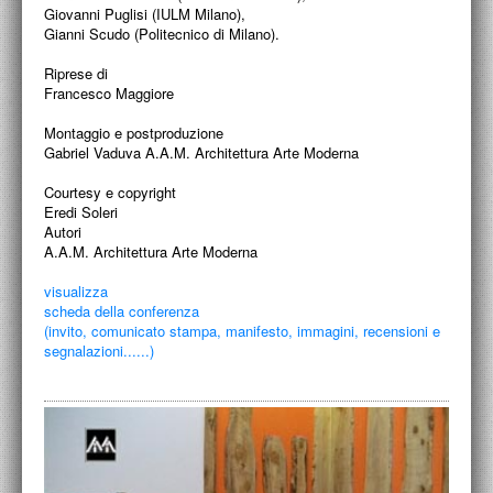
PROGETTI CULTURALI
Giovanni Puglisi (IULM Milano),
Gianni Scudo (Politecnico di Milano).
PROGETTO T.E.S.I.
Riprese di
Francesco Maggiore
Montaggio e postproduzione
Gabriel Vaduva A.A.M. Architettura Arte Moderna
Courtesy e copyright
Eredi Soleri
Autori
A.A.M. Architettura Arte Moderna
visualizza
scheda della conferenza
(invito, comunicato stampa, manifesto, immagini, recensioni e
segnalazioni......)