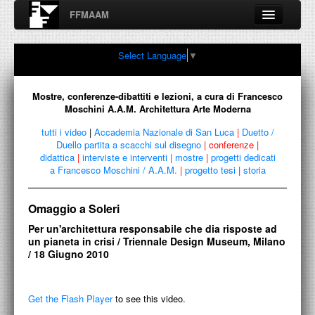
FFMAAM
Fondo Francesco Moschini
Select Language
▼
A.A.M. Architettura Arte Moderna
Percorsi, nodi, sconfinamenti e contaminazioni tra Arte,
Architettura, Design, Fotografia..
Mostre, conferenze-dibattiti e lezioni, a cura di Francesco
Moschini A.A.M. Architettura Arte Moderna
tutti i video
|
Accademia Nazionale di San Luca
|
Duetto /
Duello partita a scacchi sul disegno
|
conferenze
|
FFMAAM
didattica
|
interviste e interventi
|
mostre
|
progetti dedicati
a Francesco Moschini / A.A.M.
|
progetto tesi
|
storia
FRANCESCO MOSCHINI
Omaggio a Soleri
PUBBLICAZIONI
Per un'architettura responsabile che dia risposte ad
CONFERENZE
un pianeta in crisi / Triennale Design Museum, Milano
/ 18 Giugno 2010
VIDEO
COLLEZIONE
Get the Flash Player
to see this video.