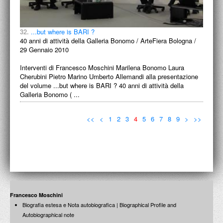
32.
...but where is BARI ?
40 anni di attività della Galleria Bonomo / ArteFiera Bologna /
29 Gennaio 2010
Interventi di Francesco Moschini Marilena Bonomo Laura
Cherubini Pietro Marino Umberto Allemandi alla presentazione
del volume ...but where is BARI ? 40 anni di attività della
Galleria Bonomo ( ...
<<
<
1
2
3
4
5
6
7
8
9
>
>>
Francesco Moschini
Biografia estesa e Nota autobiografica | Biographical Profile and
Autobiographical note