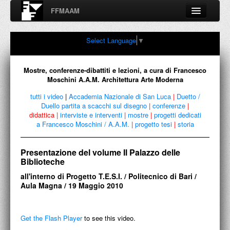
FFMAAM
Fondo Francesco Moschini
Select Language
▼
A.A.M. Architettura Arte Moderna
Percorsi, nodi, sconfinamenti e contaminazioni tra Arte,
Architettura, Design, Fotografia..
Mostre, conferenze-dibattiti e lezioni, a cura di Francesco
Moschini A.A.M. Architettura Arte Moderna
tutti i video
|
Accademia Nazionale di San Luca
|
Duetto /
Duello partita a scacchi sul disegno
|
conferenze
|
FFMAAM
didattica
|
interviste e interventi
|
mostre
|
progetti dedicati
a Francesco Moschini / A.A.M.
|
progetto tesi
|
storia
FRANCESCO MOSCHINI
Presentazione del volume Il Palazzo delle
PUBBLICAZIONI
Biblioteche
CONFERENZE
all'interno di Progetto T.E.S.I. / Politecnico di Bari /
Aula Magna / 19 Maggio 2010
VIDEO
COLLEZIONE
Get the Flash Player
to see this video.