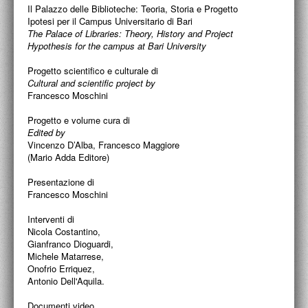
PROGETTI CULTURALI
Il Palazzo delle Biblioteche: Teoria, Storia e Progetto
Ipotesi per il Campus Universitario di Bari
PROGETTO T.E.S.I.
The Palace of Libraries: Theory, History and Project
Hypothesis for the campus at Bari University
Progetto scientifico e culturale di
Cultural and scientific project by
Francesco Moschini
Progetto e volume cura di
Edited by
Vincenzo D’Alba, Francesco Maggiore
(Mario Adda Editore)
Presentazione di
Francesco Moschini
Interventi di
Nicola Costantino,
Gianfranco Dioguardi,
Michele Matarrese,
Onofrio Erriquez,
Antonio Dell'Aquila.
Documenti video