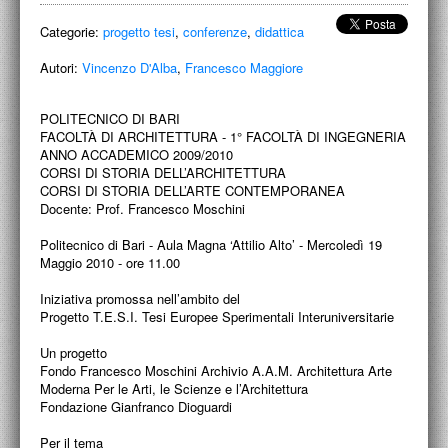
ACCADEMIA NAZIONALE DI SAN LUCA
Categorie:
progetto tesi
,
conferenze
,
didattica
I.E.D. / ROMA
Autori:
Vincenzo D'Alba
,
Francesco Maggiore
POLITECNICO DI BARI
POLITECNICO DI BARI
BIBLIOTECA FRANCESCO MOSCHINI
FACOLTÀ DI ARCHITETTURA - 1° FACOLTÀ DI INGEGNERIA
ANNO ACCADEMICO 2009/2010
CORSI DI STORIA DELL’ARCHITETTURA
A.A.M. ARCHITETTURA ARTE MODERNA
CORSI DI STORIA DELL’ARTE CONTEMPORANEA
Docente: Prof. Francesco Moschini
RECENSIONI GENERALI
Politecnico di Bari - Aula Magna ‘Attilio Alto’ - Mercoledì 19
MOSTRE
Maggio 2010 - ore 11.00
ARTISTI
Iniziativa promossa nell’ambito del
Progetto T.E.S.I. Tesi Europee Sperimentali Interuniversitarie
DUETTI / DUELLI
Un progetto
Fondo Francesco Moschini Archivio A.A.M. Architettura Arte
LABORATORI DI PROGETTAZIONE
Moderna Per le Arti, le Scienze e l’Architettura
Fondazione Gianfranco Dioguardi
PROGETTI D'OPERA
Per il tema