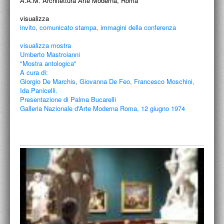
A.A.M. Architettura Arte Moderna, Roma
visualizza
invito, comunicato stampa, immagini della conferenza
visualizza mostra
Umberto Mastroianni
"Mostra antologica"
A cura di:
Giorgio De Marchis, Giovanna De Feo, Francesco Moschini,
Ida Panicelli.
Presentazione di Palma Bucarelli
Galleria Nazionale d'Arte Moderna Roma, 12 giugno 1974