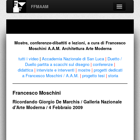
FFMAAM
Fondo Francesco Moschini
A.A.M. Architettura Arte Moderna
Percorsi, nodi, sconfinamenti e contaminazioni tra Arte,
Architettura, Design, Fotografia..
Mostre, conferenze-dibattiti e lezioni, a cura di Francesco
Moschini A.A.M. Architettura Arte Moderna
tutti i video
|
Accademia Nazionale di San Luca
|
Duetto /
Duello partita a scacchi sul disegno
|
conferenze
|
FFMAAM
didattica
|
interviste e interventi
|
mostre
|
progetti dedicati
a Francesco Moschini / A.A.M.
|
progetto tesi
|
storia
FRANCESCO MOSCHINI
Francesco Moschini
PUBBLICAZIONI
Ricordando Giorgio De Marchis / Galleria Nazionale
CONFERENZE
d'Arte Moderna / 4 Febbraio 2009
VIDEO
COLLEZIONE