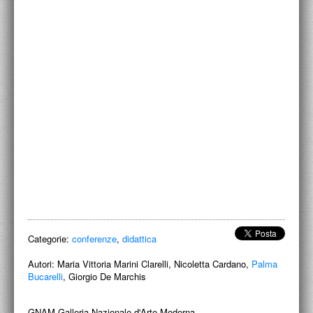
ACCADEMIA NAZIONALE DI SAN LUCA
I.E.D. / ROMA
POLITECNICO DI BARI
BIBLIOTECA FRANCESCO MOSCHINI
A.A.M. ARCHITETTURA ARTE MODERNA
RECENSIONI GENERALI
MOSTRE
ARTISTI
DUETTI / DUELLI
Categorie:
conferenze
,
didattica
LABORATORI DI PROGETTAZIONE
Autori:
Maria Vittoria Marini Clarelli, Nicoletta Cardano,
Palma
Bucarelli
, Giorgio De Marchis
PROGETTI D'OPERA
GNAM Galleria Nazionale d'Arte Moderna