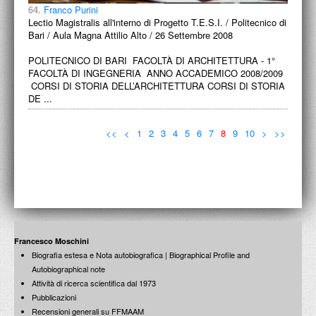
64.
Franco Purini
Lectio Magistralis all'interno di Progetto T.E.S.I. / Politecnico di
Bari / Aula Magna Attilio Alto / 26 Settembre 2008
POLITECNICO DI BARI FACOLTÀ DI ARCHITETTURA - 1°
FACOLTÀ DI INGEGNERIA ANNO ACCADEMICO 2008/2009
CORSI DI STORIA DELL’ARCHITETTURA CORSI DI STORIA
DE ...
<<
<
1
2
3
4
5
6
7
8
9
10
>
>>
Francesco Moschini
Biografia estesa e Nota autobiografica | Biographical Profile and
Autobiographical note
Attività di ricerca scientifica dal 1973
Pubblicazioni
Recensioni generali su FFMAAM