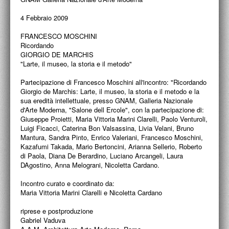
PROGETTI CULTURALI
4 Febbraio 2009
PROGETTO T.E.S.I.
FRANCESCO MOSCHINI
Ricordando
GIORGIO DE MARCHIS
"Larte, il museo, la storia e il metodo"
Partecipazione di Francesco Moschini all'incontro: "Ricordando
Giorgio de Marchis: Larte, il museo, la storia e il metodo e la
sua eredità intellettuale, presso GNAM, Galleria Nazionale
d'Arte Moderna, "Salone dell Ercole", con la partecipazione di:
Giuseppe Proietti, Maria Vittoria Marini Clarelli, Paolo Venturoli,
Luigi Ficacci, Caterina Bon Valsassina, Livia Velani, Bruno
Mantura, Sandra Pinto, Enrico Valeriani, Francesco Moschini,
Kazafumi Takada, Mario Bertoncini, Arianna Sellerio, Roberto
di Paola, Diana De Berardino, Luciano Arcangeli, Laura
DAgostino, Anna Melograni, Nicoletta Cardano.
Incontro curato e coordinato da:
Maria Vittoria Marini Clarelli e Nicoletta Cardano
riprese e postproduzione
Gabriel Vaduva