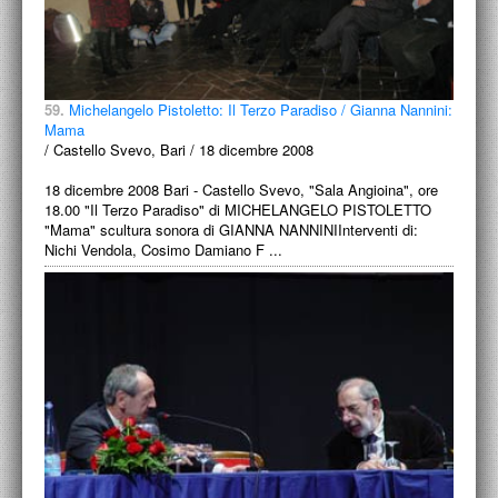
59.
Michelangelo Pistoletto: Il Terzo Paradiso / Gianna Nannini:
Mama
/ Castello Svevo, Bari / 18 dicembre 2008
18 dicembre 2008 Bari - Castello Svevo, "Sala Angioina", ore
18.00 "Il Terzo Paradiso" di MICHELANGELO PISTOLETTO
"Mama" scultura sonora di GIANNA NANNINIInterventi di:
Nichi Vendola, Cosimo Damiano F ...