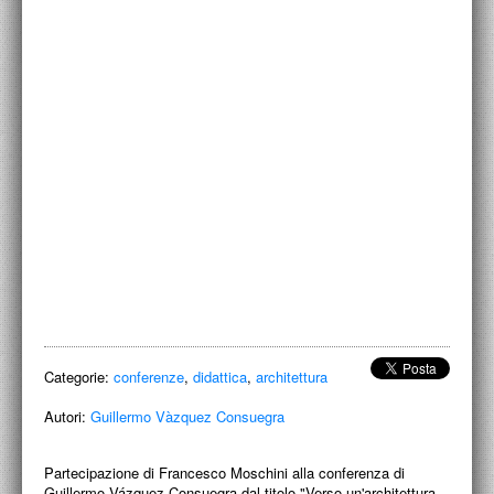
ACCADEMIA NAZIONALE DI SAN LUCA
I.E.D. / ROMA
POLITECNICO DI BARI
BIBLIOTECA FRANCESCO MOSCHINI
A.A.M. ARCHITETTURA ARTE MODERNA
RECENSIONI GENERALI
MOSTRE
ARTISTI
DUETTI / DUELLI
Categorie:
conferenze
,
didattica
,
architettura
LABORATORI DI PROGETTAZIONE
Autori:
Guillermo Vàzquez Consuegra
PROGETTI D'OPERA
Partecipazione di Francesco Moschini alla conferenza di
Guillermo Vázquez Consuegra dal titolo "Verso un'architettura