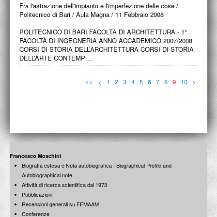
Fra l'astrazione dell'impianto e l'imperfezione delle cose /
Politecnico di Bari / Aula Magna / 11 Febbraio 2008
POLITECNICO DI BARI FACOLTÀ DI ARCHITETTURA - 1°
FACOLTÀ DI INGEGNERIA ANNO ACCADEMICO 2007/2008
CORSI DI STORIA DELL’ARCHITETTURA CORSI DI STORIA
DELL’ARTE CONTEMP ...
<<
<
1
2
3
4
5
6
7
8
9
10
>
Francesco Moschini
Biografia estesa e Nota autobiografica | Biographical Profile and
Autobiographical note
Attività di ricerca scientifica dal 1973
Pubblicazioni
Recensioni generali su FFMAAM
Conferenze