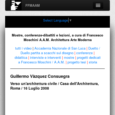
FFMAAM
Fondo Francesco Moschini
Select Language
▼
A.A.M. Architettura Arte Moderna
Percorsi, nodi, sconfinamenti e contaminazioni tra Arte,
Architettura, Design, Fotografia..
Mostre, conferenze-dibattiti e lezioni, a cura di Francesco
Moschini A.A.M. Architettura Arte Moderna
tutti i video
|
Accademia Nazionale di San Luca
|
Duetto /
Duello partita a scacchi sul disegno
|
conferenze
|
FFMAAM
didattica
|
interviste e interventi
|
mostre
|
progetti dedicati
a Francesco Moschini / A.A.M.
|
progetto tesi
|
storia
FRANCESCO MOSCHINI
Guillermo Vàzquez Consuegra
PUBBLICAZIONI
Verso un'architettura civile / Casa dell'Architettura,
CONFERENZE
Roma / 16 Luglio 2008
VIDEO
COLLEZIONE