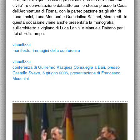
PROGETTI CULTURALI
civile", e conversazione-dabatitto con lo stesso presso la Casa
dell'Architettura di Roma, con la partecipazione tra gli altri di
PROGETTO T.E.S.I.
Luca Lanini, Luca Montuori e Guendalina Salimei, Mercoledì. In
questa occasione viene anche presentata la monografia
sull'architetto sivigliano di Luca Lanini e Manuela Raitano per i
tipi di Edilstampa.
visualizza
manifesto, immagini della conferenza
visualizza
conferenza di Guillermo Vàzquez Consuegra a Bari, presso
Castello Svevo, 6 giugno 2006, presentazione di Francesco
Moschini