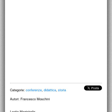
ACCADEMIA NAZIONALE DI SAN LUCA
I.E.D. / ROMA
POLITECNICO DI BARI
BIBLIOTECA FRANCESCO MOSCHINI
A.A.M. ARCHITETTURA ARTE MODERNA
RECENSIONI GENERALI
MOSTRE
ARTISTI
DUETTI / DUELLI
Categorie:
conferenze
,
didattica
,
storia
LABORATORI DI PROGETTAZIONE
Autori:
Francesco Moschini
PROGETTI D'OPERA
Lectio Magistralis