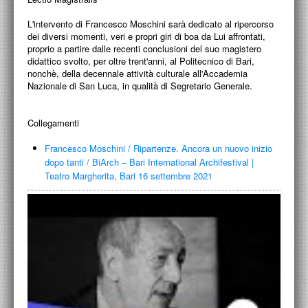
PROGETTI CULTURALI
L'intervento di Francesco Moschini sarà dedicato al ripercorso
PROGETTO T.E.S.I.
dei diversi momenti, veri e propri giri di boa da Lui affrontati,
proprio a partire dalle recenti conclusioni del suo magistero
didattico svolto, per oltre trent'anni, al Politecnico di Bari,
nonchè, della decennale attività culturale all'Accademia
Nazionale di San Luca, in qualità di Segretario Generale.
Collegamenti
Francesco Moschini
/
Ripartenze. Ancora un nuovo inizio
dopo tanti
/
BiArch – Bari International Archifestival |
Teatro Margherita, Bari 16 settembre 2021