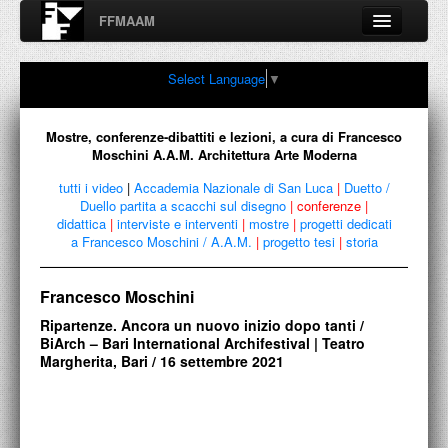
FFMAAM
Fondo Francesco Moschini
Select Language
▼
A.A.M. Architettura Arte Moderna
Percorsi, nodi, sconfinamenti e contaminazioni tra Arte,
Architettura, Design, Fotografia..
Mostre, conferenze-dibattiti e lezioni, a cura di Francesco
Moschini A.A.M. Architettura Arte Moderna
tutti i video
|
Accademia Nazionale di San Luca
|
Duetto /
Duello partita a scacchi sul disegno
|
conferenze
|
FFMAAM
didattica
|
interviste e interventi
|
mostre
|
progetti dedicati
a Francesco Moschini / A.A.M.
|
progetto tesi
|
storia
FRANCESCO MOSCHINI
Francesco Moschini
PUBBLICAZIONI
Ripartenze. Ancora un nuovo inizio dopo tanti /
CONFERENZE
BiArch – Bari International Archifestival | Teatro
Margherita, Bari / 16 settembre 2021
VIDEO
COLLEZIONE