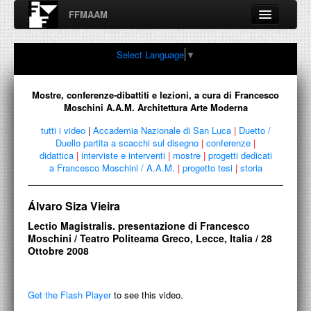
FFMAAM
Fondo Francesco Moschini
Select Language
▼
A.A.M. Architettura Arte Moderna
Percorsi, nodi, sconfinamenti e contaminazioni tra Arte,
Architettura, Design, Fotografia..
Mostre, conferenze-dibattiti e lezioni, a cura di Francesco
Moschini A.A.M. Architettura Arte Moderna
tutti i video
|
Accademia Nazionale di San Luca
|
Duetto /
Duello partita a scacchi sul disegno
|
conferenze
|
FFMAAM
didattica
|
interviste e interventi
|
mostre
|
progetti dedicati
a Francesco Moschini / A.A.M.
|
progetto tesi
|
storia
FRANCESCO MOSCHINI
Álvaro Siza Vieira
PUBBLICAZIONI
Lectio Magistralis. presentazione di Francesco
CONFERENZE
Moschini / Teatro Politeama Greco, Lecce, Italia / 28
Ottobre 2008
VIDEO
COLLEZIONE
Get the Flash Player
to see this video.