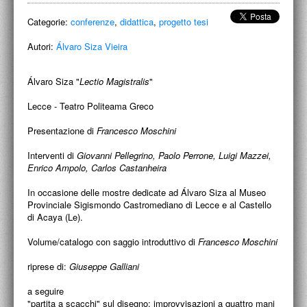
ACCADEMIA NAZIONALE DI SAN LUCA
Categorie:
conferenze
,
didattica
,
progetto tesi
I.E.D. / ROMA
Autori:
Álvaro Siza Vieira
POLITECNICO DI BARI
Álvaro Siza "
Lectio Magistralis
"
BIBLIOTECA FRANCESCO MOSCHINI
Lecce - Teatro Politeama Greco
A.A.M. ARCHITETTURA ARTE MODERNA
Presentazione di
Francesco Moschini
RECENSIONI GENERALI
Interventi di
Giovanni Pellegrino, Paolo Perrone, Luigi Mazzei,
Enrico Ampolo, Carlos Castanheira
MOSTRE
In occasione delle mostre dedicate ad Álvaro Siza al Museo
ARTISTI
Provinciale Sigismondo Castromediano di Lecce e al Castello
di Acaya (Le).
DUETTI / DUELLI
Volume/catalogo con saggio introduttivo di
Francesco Moschini
LABORATORI DI PROGETTAZIONE
riprese di:
Giuseppe Galliani
PROGETTI D'OPERA
a seguire
"partita a scacchi" sul disegno: improvvisazioni a quattro mani