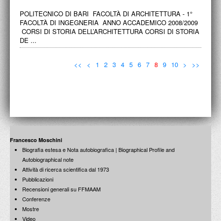
POLITECNICO DI BARI FACOLTÀ DI ARCHITETTURA - 1°
FACOLTÀ DI INGEGNERIA ANNO ACCADEMICO 2008/2009
CORSI DI STORIA DELL’ARCHITETTURA CORSI DI STORIA
DE ...
<<
<
1
2
3
4
5
6
7
8
9
10
>
>>
Francesco Moschini
Biografia estesa e Nota autobiografica | Biographical Profile and
Autobiographical note
Attività di ricerca scientifica dal 1973
Pubblicazioni
Recensioni generali su FFMAAM
Conferenze
Mostre
Video