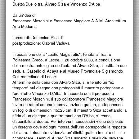
PROGETTI CULTURALI
Duetto/Duello tra Álvaro Siza e Vincenzo D'Alba
PROGETTO T.E.S.I.
Da un'idea di
Francesco Moschini e Francesco Maggiore A.A.M. Architettura
Arte Moderna
riprese di: Domenico Rinaldi
postproduzione: Gabriel Vaduva
in occasione della "Lectio Magistralis", tenuta al Teatro
Politeama Greco, a Lecce, il 28 ottobre 2008, a conclusione
della mostra antologica dedicata ad Álvaro Siza, allestita in due
sedi, al Castello di Acaya e al Museo Provinciale Sigismondo
Castromediano di Lecce.
Al termine della cena con Alvaro Siza, si è tenuto un "ex
tempore" sul disegno con protagonisti il maestro portoghese e
l'architetto Vincenzo D'Alba. In accordo con il professore
Francesco Moschini, il suo collaboratore Francesco Maggiore
invita entrambi ad una improvvisazione grafica, sottoponendo
un foglio di dimensioni 45x25 cm. Il maestro Siza accettando la
sfida di un disegno a quattro mani con D'Alba, si rende
disponibile al duetto. Per interventi successivi viene delineato
un disegno dove ad ogni mossa dell'uno corrisponde la risposta
dell'altro. Il risultato evidenzia un'affinità grafica in cui è difficile
riconoscere i segni di Álvaro Siza rispetto a quelli del giovane