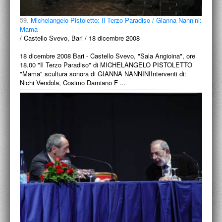
59.
Michelangelo Pistoletto: Il Terzo Paradiso / Gianna Nannini:
Mama
/ Castello Svevo, Bari / 18 dicembre 2008
18 dicembre 2008 Bari - Castello Svevo, "Sala Angioina", ore
18.00 "Il Terzo Paradiso" di MICHELANGELO PISTOLETTO
"Mama" scultura sonora di GIANNA NANNINIInterventi di:
Nichi Vendola, Cosimo Damiano F ...