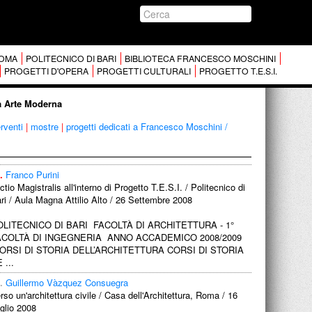
 ROMA
POLITECNICO DI BARI
BIBLIOTECA FRANCESCO MOSCHINI
PROGETTI D'OPERA
PROGETTI CULTURALI
PROGETTO T.E.S.I.
ra Arte Moderna
erventi
|
mostre
|
progetti dedicati a Francesco Moschini /
.
Franco Purini
ctio Magistralis all'interno di Progetto T.E.S.I. / Politecnico di
ri / Aula Magna Attilio Alto / 26 Settembre 2008
OLITECNICO DI BARI FACOLTÀ DI ARCHITETTURA - 1°
ACOLTÀ DI INGEGNERIA ANNO ACCADEMICO 2008/2009
ORSI DI STORIA DELL’ARCHITETTURA CORSI DI STORIA
 ...
.
Guillermo Vàzquez Consuegra
rso un'architettura civile / Casa dell'Architettura, Roma / 16
glio 2008