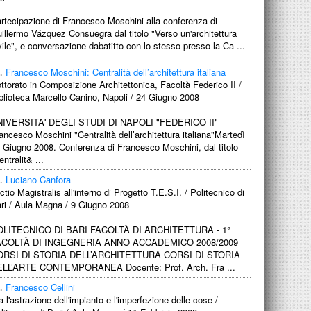
rtecipazione di Francesco Moschini alla conferenza di
illermo Vázquez Consuegra dal titolo "Verso un'architettura
vile", e conversazione-dabatitto con lo stesso presso la Ca ...
.
Francesco Moschini: Centralità dell’architettura italiana
ttorato in Composizione Architettonica, Facoltà Federico II /
blioteca Marcello Canino, Napoli / 24 Giugno 2008
IVERSITA' DEGLI STUDI DI NAPOLI "FEDERICO II"
ancesco Moschini "Centralità dell’architettura italiana"Martedì
 Giugno 2008. Conferenza di Francesco Moschini, dal titolo
entralit& ...
.
Luciano Canfora
ctio Magistralis all'interno di Progetto T.E.S.I. / Politecnico di
ri / Aula Magna / 9 Giugno 2008
OLITECNICO DI BARI FACOLTÀ DI ARCHITETTURA - 1°
ACOLTÀ DI INGEGNERIA ANNO ACCADEMICO 2008/2009
ORSI DI STORIA DELL’ARCHITETTURA CORSI DI STORIA
LL’ARTE CONTEMPORANEA Docente: Prof. Arch. Fra ...
.
Francesco Cellini
a l'astrazione dell'impianto e l'imperfezione delle cose /