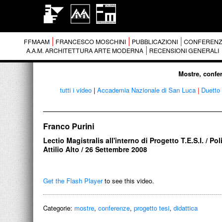
FFMAAM
FRANCESCO MOSCHINI
PUBBLICAZIONI
CONFERENZ
A.A.M. ARCHITETTURA ARTE MODERNA
RECENSIONI GENERALI
Mostre, confer
tutti i video
|
Accademia Nazionale di San Luca
|
Duetto 
Franco Purini
Lectio Magistralis all'interno di Progetto T.E.S.I. / Po
Attilio Alto / 26 Settembre 2008
Get the Flash Player
to see this video.
Categorie:
mostre
,
conferenze
,
progetto tesi
,
didattica