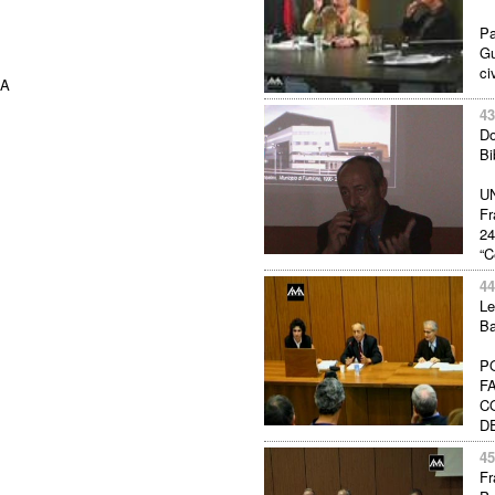
Pa
Gu
ci
IA
43
Do
Bi
UN
Fr
24
“C
44
Le
Ba
P
F
C
DE
45
Fr