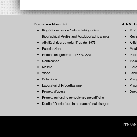
Francesco Moschini
A.A.M. A
Biografia estesa e Nota autobiografica |
Stori
Biographical Profile and Autobiographical note
Rece
Attività di ricerca scientifica dal 1973
Artist
Pubblicazioni
Most
Recensioni generali su FFMAAM
Pubb
Conferenze
Vide
Mostre
Fiere
Video
Labo
Collezione
Proge
Laboratori di Progettazione
Proge
Progetti d'opera
Duett
Progetti culturali e consulenze scientifiche
Duetto / Duello “partita a scacchi” sul disegno
FFMAAM | 