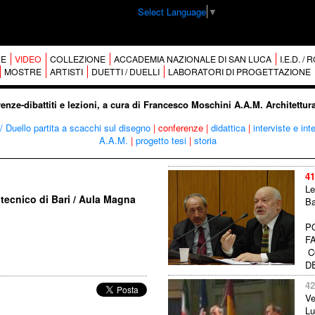
Select Language
▼
E
VIDEO
COLLEZIONE
ACCADEMIA NAZIONALE DI SAN LUCA
I.E.D. /
MOSTRE
ARTISTI
DUETTI / DUELLI
LABORATORI DI PROGETTAZIONE
enze-dibattiti e lezioni, a cura di Francesco Moschini A.A.M. Architettu
/ Duello partita a scacchi sul disegno
|
conferenze
|
didattica
|
interviste e int
A.A.M.
|
progetto tesi
|
storia
41
Le
litecnico di Bari / Aula Magna
Ba
P
F
C
DE
42
Ve
Lu