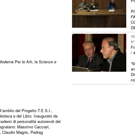
Po
P
F
C
D
46
1°
Fr
/ 
oderna Per le Arti, le Scienze e
"M
an
Di
co
ll’ambito del Progetto T.E.S.I.,
blioteca e del Libro. Inaugurato da
cedersi di personalità autorevoli del
segnalano: Massimo Cacciari,
, Claudio Magris, Pedrag