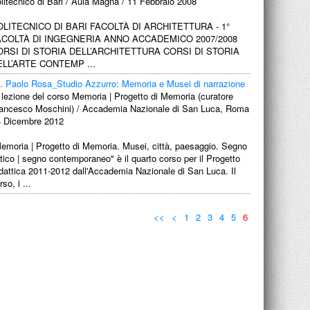
litecnico di Bari / Aula Magna / 11 Febbraio 2008
OLITECNICO DI BARI FACOLTÀ DI ARCHITETTURA - 1°
ACOLTÀ DI INGEGNERIA ANNO ACCADEMICO 2007/2008
ORSI DI STORIA DELL’ARCHITETTURA CORSI DI STORIA
ELL’ARTE CONTEMP ...
.
Paolo Rosa_Studio Azzurro: Memoria e Musei di narrazione
 lezione del corso Memoria | Progetto di Memoria (curatore
ancesco Moschini) / Accademia Nazionale di San Luca, Roma
4 Dicembre 2012
emoria | Progetto di Memoria. Musei, città, paesaggio. Segno
tico | segno contemporaneo" è il quarto corso per il Progetto
dattica 2011-2012 dall'Accademia Nazionale di San Luca. Il
rso, i ...
<<
<
1
2
3
4
5
6