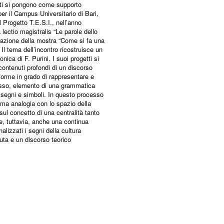
nti si pongono come supporto
per il Campus Universitario di Bari,
l Progetto T.E.S.I., nell’anno
ctio magistralis “Le parole dello
urazione della mostra “Come si fa una
. Il tema dell’incontro ricostruisce un
ica di F. Purini. I suoi progetti si
contenuti profondi di un discorso
 forme in grado di rappresentare e
tesso, elemento di una grammatica
 segni e simboli. In questo processo
ima analogia con lo spazio della
ul concetto di una centralità tanto
e, tuttavia, anche una continua
lizzati i segni della cultura
uta e un discorso teorico