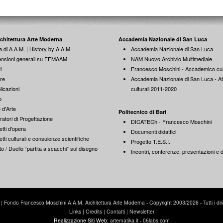
rchitettura Arte Moderna
Accademia Nazionale di San Luca
a di A.A.M. | History by A.A.M.
Accademia Nazionale di San Luca
nsioni generali su FFMAAM
NAM Nuovo Archivio Multimediale
i
Francesco Moschini - Accademico cul
re
Accademia Nazionale di San Luca - Att
licazioni
culturali 2011-2020
o
 d'Arte
Politecnico di Bari
ratori di Progettazione
DICATECh - Francesco Moschini
tti d'opera
Documenti didattici
tti culturali e consulenze scientifiche
Progetto T.E.S.I.
o / Duello “partita a scacchi” sul disegno
Incontri, conferenze, presentazioni e di
Fondo Francesco Moschini A.A.M. Architettura Arte Moderna - Copyright 2003/2026 - Tutti i diritti
Links
|
Credits
|
Contatti
|
Newsletter
Realizzazione Siti Web:
artematika.it
-
06labs.com