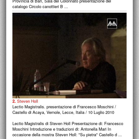
Provincia di Bari, Sala del Colonnato presentazione del
catalogo Circolo canottieri B ...
2.
Steven Holl
Lectio Magistralis. presentazione di Francesco Moschini /
Castello di Acaya, Vernole, Lecce, Italia / 10 Luglio 2010
Lectio Magistralis di Steven Holl Presentazione di: Francesco
Moschini Introduzione e traduzioni di: Antonella Mari In
occasione della mostra Steven Holl: "Su pietra" Castello d ...