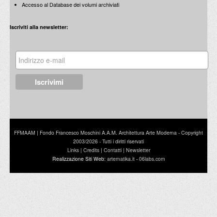
Accesso al Database dei volumi archiviati
Iscriviti alla newsletter:
FFMAAM | Fondo Francesco Moschini A.A.M. Architettura Arte Moderna - Copyright
2003/2026 - Tutti i diritti riservati
Links
|
Credits
|
Contatti
|
Newsletter
Realizzazione Siti Web:
artematika.it
-
06labs.com