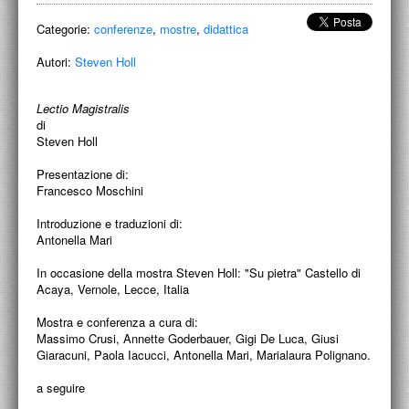
ACCADEMIA NAZIONALE DI SAN LUCA
Categorie:
conferenze
,
mostre
,
didattica
I.E.D. / ROMA
Autori:
Steven Holl
POLITECNICO DI BARI
Lectio Magistralis
BIBLIOTECA FRANCESCO MOSCHINI
di
Steven Holl
A.A.M. ARCHITETTURA ARTE MODERNA
Presentazione di:
Francesco Moschini
RECENSIONI GENERALI
Introduzione e traduzioni di:
MOSTRE
Antonella Mari
ARTISTI
In occasione della mostra Steven Holl: "Su pietra" Castello di
Acaya, Vernole, Lecce, Italia
DUETTI / DUELLI
Mostra e conferenza a cura di:
Massimo Crusi, Annette Goderbauer, Gigi De Luca, Giusi
LABORATORI DI PROGETTAZIONE
Giaracuni, Paola Iacucci, Antonella Mari, Marialaura Polignano.
PROGETTI D'OPERA
a seguire