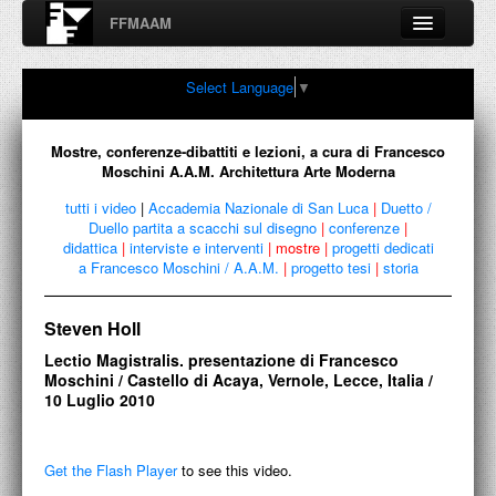
FFMAAM
Fondo Francesco Moschini
Select Language
▼
A.A.M. Architettura Arte Moderna
Percorsi, nodi, sconfinamenti e contaminazioni tra Arte,
Architettura, Design, Fotografia..
Mostre, conferenze-dibattiti e lezioni, a cura di Francesco
Moschini A.A.M. Architettura Arte Moderna
tutti i video
|
Accademia Nazionale di San Luca
|
Duetto /
Duello partita a scacchi sul disegno
|
conferenze
|
FFMAAM
didattica
|
interviste e interventi
|
mostre
|
progetti dedicati
a Francesco Moschini / A.A.M.
|
progetto tesi
|
storia
FRANCESCO MOSCHINI
Steven Holl
PUBBLICAZIONI
Lectio Magistralis. presentazione di Francesco
CONFERENZE
Moschini / Castello di Acaya, Vernole, Lecce, Italia /
10 Luglio 2010
VIDEO
COLLEZIONE
Get the Flash Player
to see this video.