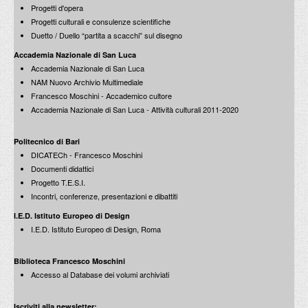
Caravaggio (Michelangelo Merisi) e Andrea Pazienza
Progetti d'opera
Le affinità elettive: di Francesco Moschini
Cerreto Sannita - Laboratorio di Progettazione '88
Progetti culturali e consulenze scientifiche
2 Agosto 2008
Mostra riassuntiva
Duetto / Duello “partita a scacchi” sul disegno
26 Febbraio 1990
Gianfranco Dioguardi
Accademia Nazionale di San Luca
Lectio Magistralis all'interno di Progetto T.E.S.I.
Accademia Nazionale di San Luca
22 Ottobre 2008
NAM Nuovo Archivio Multimediale
Purini/Thermes
Francesco Moschini - Accademico cultore
1 Marzo 2010
Accademia Nazionale di San Luca - Attività culturali 2011-2020
Andrea Pazienza
vent'anni dopo
2008
Politecnico di Bari
Franco Purini
DICATECh - Francesco Moschini
Lectio Magistralis all'interno di Progetto T.E.S.I.
Documenti didattici
26 Settembre 2008
...but where is BARI ?
Progetto T.E.S.I.
40 anni di attività della Galleria Bonomo
Incontri, conferenze, presentazioni e dibattiti
29 Gennaio 2010
Andrea Pazienza
I.E.D. Istituto Europeo di Design
vent'anni dopo
I.E.D. Istituto Europeo di Design, Roma
29 giugno 2008
Luciano Canfora
Biblioteca Francesco Moschini
Lectio Magistralis all'interno di Progetto T.E.S.I.
Accesso al Database dei volumi archiviati
9 Giugno 2008
Iscriviti alla newsletter: