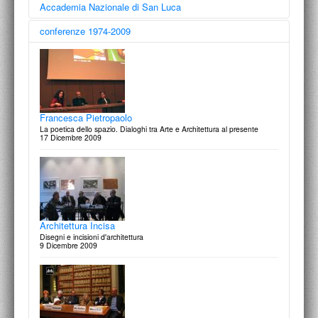
Accademia Nazionale di San Luca
conferenze 1974-2009
Gillo Dorfles: Roma Doma ?
conversazione con Aldo Colonetti e Francesco Moschini
26 novembre 2013
Francesca Pietropaolo
La poetica dello spazio. Dialoghi tra Arte e Architettura al presente
17 Dicembre 2009
Carolyn Christov-Bakargiev | dOCUMENTA (13)
Raccogliere Insieme: Tempo, Corpo, Spazio e Luoghi
7 marzo 2013
Architettura Incisa
Disegni e incisioni d'architettura
9 Dicembre 2009
Paolo Rosa_Studio Azzurro: Memoria e Musei di