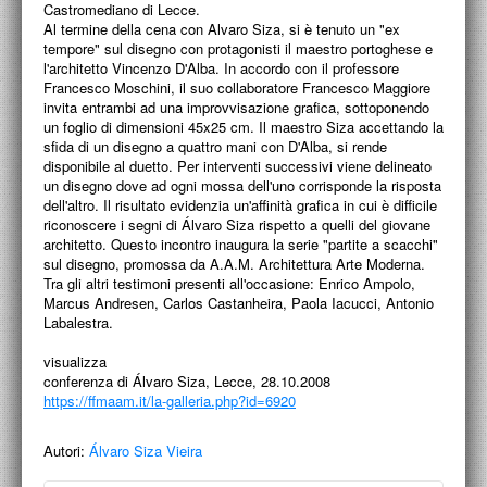
PROGETTI CULTURALI
Castromediano di Lecce.
Al termine della cena con Alvaro Siza, si è tenuto un "ex
tempore" sul disegno con protagonisti il maestro portoghese e
PROGETTO T.E.S.I.
l'architetto Vincenzo D'Alba. In accordo con il professore
Francesco Moschini, il suo collaboratore Francesco Maggiore
invita entrambi ad una improvvisazione grafica, sottoponendo
un foglio di dimensioni 45x25 cm. Il maestro Siza accettando la
sfida di un disegno a quattro mani con D'Alba, si rende
disponibile al duetto. Per interventi successivi viene delineato
un disegno dove ad ogni mossa dell'uno corrisponde la risposta
dell'altro. Il risultato evidenzia un'affinità grafica in cui è difficile
riconoscere i segni di Álvaro Siza rispetto a quelli del giovane
architetto. Questo incontro inaugura la serie "partite a scacchi"
sul disegno, promossa da A.A.M. Architettura Arte Moderna.
Tra gli altri testimoni presenti all'occasione: Enrico Ampolo,
Marcus Andresen, Carlos Castanheira, Paola Iacucci, Antonio
Labalestra.
visualizza
conferenza di Álvaro Siza, Lecce, 28.10.2008
https://ffmaam.it/la-galleria.php?id=6920
Autori:
Álvaro Siza Vieira