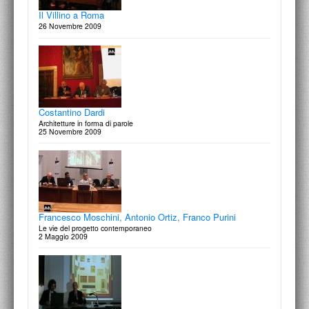
narrazione
1° lezione del corso Memoria | Progetto di Memoria (curatore Francesco
Il Villino a Roma
Moschini)
26 Novembre 2009
4 Dicembre 2012
Costantino Dardi
Architetture in forma di parole
25 Novembre 2009
Francesco Moschini, Antonio Ortiz, Franco Purini
Le vie del progetto contemporaneo
2 Maggio 2009