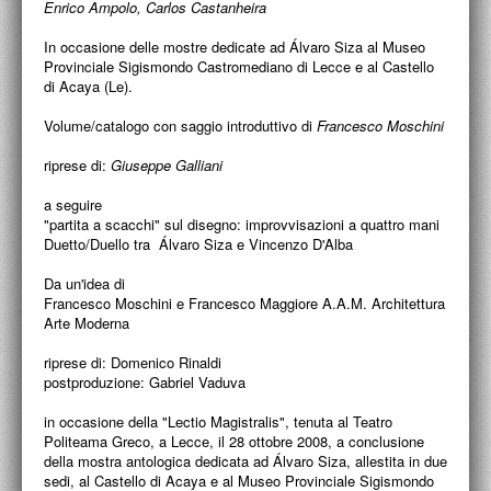
Enrico Ampolo, Carlos Castanheira
ACCADEMIA NAZIONALE DI SAN LUCA
In occasione delle mostre dedicate ad Álvaro Siza al Museo
I.E.D. / ROMA
Provinciale Sigismondo Castromediano di Lecce e al Castello
di Acaya (Le).
POLITECNICO DI BARI
Volume/catalogo con saggio introduttivo di
Francesco Moschini
BIBLIOTECA FRANCESCO MOSCHINI
riprese di:
Giuseppe Galliani
A.A.M. ARCHITETTURA ARTE MODERNA
a seguire
"partita a scacchi" sul disegno: improvvisazioni a quattro mani
RECENSIONI GENERALI
Duetto/Duello tra Álvaro Siza e Vincenzo D'Alba
MOSTRE
Da un'idea di
Francesco Moschini e Francesco Maggiore A.A.M. Architettura
ARTISTI
Arte Moderna
riprese di: Domenico Rinaldi
DUETTI / DUELLI
postproduzione: Gabriel Vaduva
LABORATORI DI PROGETTAZIONE
in occasione della "Lectio Magistralis", tenuta al Teatro
Politeama Greco, a Lecce, il 28 ottobre 2008, a conclusione
PROGETTI D'OPERA
della mostra antologica dedicata ad Álvaro Siza, allestita in due
sedi, al Castello di Acaya e al Museo Provinciale Sigismondo