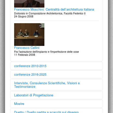
Francesco Moschini: Centralità dell’architettura italiana
Dottorato in Composizione Architettonica, Facoltà Federico II
24 Giugno 2008
Francesco Cellini
Fra l'astrazione dell'impianto e l'imperfezione delle cose
11 Febbraio 2008
conferenze 2010-2015
conferenze 2016-2025
Interviste, Consulenze Scientifiche, Visioni e
Testimonianze
Laboratori di Progettazione
Francesco Moschini
La memoria dell’intolleranza. I segni del ricordo nella città
Mostre
contemporanea
Francesco Moschini
16 ottobre 2013
Ripartenze. Ancora un nuovo inizio dopo tanti
Duetto / Duello partita a scacchi sul disegno
16 settembre 2021