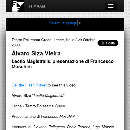
FFMAAM
Fondo Francesco Moschini
Select Language
▼
A.A.M. Architettura Arte Moderna
Percorsi, nodi, sconfinamenti e contaminazioni tra Arte,
Architettura, Design, Fotografia..
Teatro Politeama Greco, Lecce, Italia
/
28 Ottobre
2008
Álvaro Siza Vieira
Lectio Magistralis. presentazione di Francesco
FFMAAM
Moschini
FRANCESCO MOSCHINI
Get the Flash Player
to see this video.
PUBBLICAZIONI
Álvaro Siza "
Lectio Magistralis
"
CONFERENZE
Lecce - Teatro Politeama Greco
VIDEO
Presentazione di
Francesco Moschini
COLLEZIONE
Interventi di
Giovanni Pellegrino, Paolo Perrone, Luigi Mazzei,