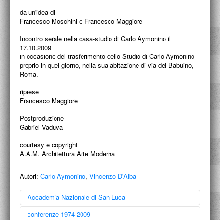
ACCADEMIA NAZIONALE DI SAN LUCA
da un'idea di
Francesco Moschini e Francesco Maggiore
I.E.D. / ROMA
Incontro serale nella casa-studio di Carlo Aymonino il
POLITECNICO DI BARI
17.10.2009
in occasione del trasferimento dello Studio di Carlo Aymonino
proprio in quel giorno, nella sua abitazione di via del Babuino,
BIBLIOTECA FRANCESCO MOSCHINI
Roma.
A.A.M. ARCHITETTURA ARTE MODERNA
riprese
Francesco Maggiore
RECENSIONI GENERALI
Postproduzione
MOSTRE
Gabriel Vaduva
ARTISTI
courtesy e copyright
A.A.M. Architettura Arte Moderna
DUETTI / DUELLI
Autori:
Carlo Aymonino
,
Vincenzo D'Alba
LABORATORI DI PROGETTAZIONE
Accademia Nazionale di San Luca
PROGETTI D'OPERA
conferenze 1974-2009