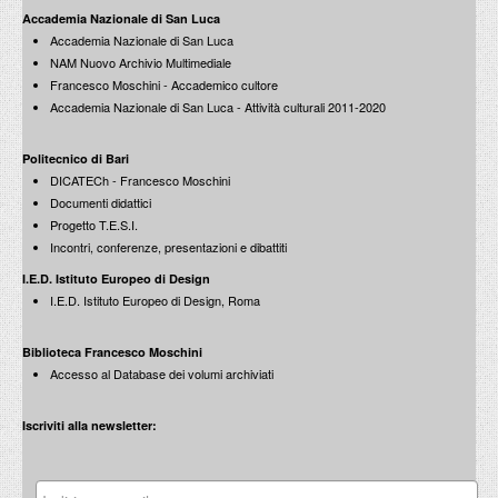
Gianfranco Dioguardi
Accademia Nazionale di San Luca
Lectio Magistralis all'interno di Progetto T.E.S.I.
Accademia Nazionale di San Luca
22 Ottobre 2008
NAM Nuovo Archivio Multimediale
Francesco Moschini - Accademico cultore
Accademia Nazionale di San Luca - Attività culturali 2011-2020
Politecnico di Bari
Franco Purini
DICATECh - Francesco Moschini
Lectio Magistralis all'interno di Progetto T.E.S.I.
Documenti didattici
26 Settembre 2008
Progetto T.E.S.I.
Incontri, conferenze, presentazioni e dibattiti
I.E.D. Istituto Europeo di Design
I.E.D. Istituto Europeo di Design, Roma
Luciano Canfora
Biblioteca Francesco Moschini
Lectio Magistralis all'interno di Progetto T.E.S.I.
Accesso al Database dei volumi archiviati
9 Giugno 2008
Iscriviti alla newsletter: