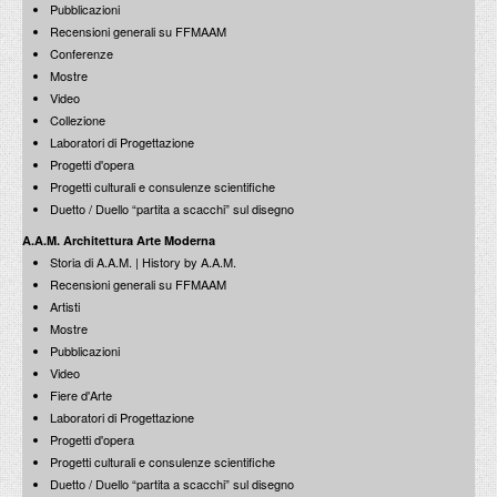
Pubblicazioni
all'interno di Progetto T.E.S.I.
Recensioni generali su FFMAAM
19 Maggio 2010
Conferenze
Mostre
Percorsi nel Moderno e nel Contemporaneo
Boetti, Burri, Cantafora, Carrino, Ceroli, D'Elia, De Santis, Di Stasio,
Video
Gandolfi, Folci, Lisi, Lorenzetti, Montessori, …
Collezione
5 Luglio 1991
Cerreto Sannita
Laboratori di Progettazione
Laboratorio di progettazione 1988
Kappa / A.A.M. / 1989
Progetti d'opera
Antonella Agnoli + Marco Muscogiuri
Progetti culturali e consulenze scientifiche
Lectio magistralis all'interno di Progetto T.E.S.I.
2 Marzo 2010
Duetto / Duello “partita a scacchi” sul disegno
A.A.M. Architettura Arte Moderna
Storia di A.A.M. | History by A.A.M.
Recensioni generali su FFMAAM
Cerreto Sannita - Laboratorio di Progettazione '88
Artisti
Mostra riassuntiva
26 Gennaio 1990
Mostre
Ruggero Pierantoni
Pubblicazioni
Lectio Magistralis all'interno di Progetto T.E.S.I.
16 Dicembre 2009
Video
Fiere d'Arte
Laboratori di Progettazione
Progetti d'opera
Cerreto Sannita - Laboratorio di Progettazione '88
Progetti culturali e consulenze scientifiche
Mostra riassuntiva
Duetto / Duello “partita a scacchi” sul disegno
26 Febbraio 1990