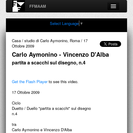
FFMAAM
Fondo Francesco Moschini
Select Language
▼
A.A.M. Architettura Arte Moderna
Percorsi, nodi, sconfinamenti e contaminazioni tra Arte,
Architettura, Design, Fotografia..
Casa / studio di Carlo Aymonino, Roma
/
17
Ottobre 2009
Carlo Aymonino - Vincenzo D'Alba
partita a scacchi sul disegno, n.4
FFMAAM
FRANCESCO MOSCHINI
Get the Flash Player
to see this video.
PUBBLICAZIONI
17 Ottobre 2009
CONFERENZE
Ciclo
Duetto / Duello "partita a scacchi" sul disegno
VIDEO
n.4
tra
COLLEZIONE
Carlo Aymonino e Vincenzo D'Alba