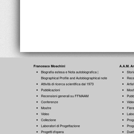
Francesco Moschini
A.A.M. A
Biografia estesa e Nota autobiografica |
Stori
Biographical Profile and Autobiographical note
Rece
Attività di ricerca scientifica dal 1973
Artist
Pubblicazioni
Most
Recensioni generali su FFMAAM
Pubb
Conferenze
Vide
Mostre
Fiere
Video
Labo
Collezione
Proge
Laboratori di Progettazione
Proge
Progetti d'opera
Duett