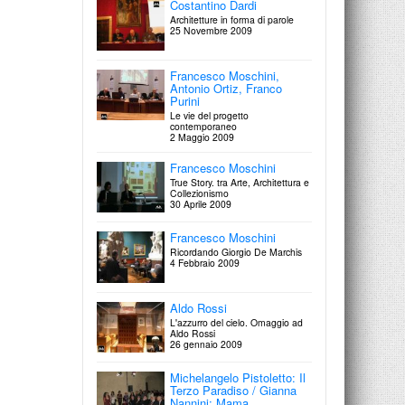
Costantino Dardi
4 Dicembre 2012
Architetture in forma di parole
25 Novembre 2009
Francesco Moschini,
Antonio Ortiz, Franco
Purini
Le vie del progetto
contemporaneo
2 Maggio 2009
Francesco Moschini
True Story. tra Arte, Architettura e
Collezionismo
30 Aprile 2009
Francesco Moschini
Ricordando Giorgio De Marchis
4 Febbraio 2009
Aldo Rossi
L'azzurro del cielo. Omaggio ad
Aldo Rossi
26 gennaio 2009
Michelangelo Pistoletto: Il
Terzo Paradiso / Gianna
Nannini: Mama