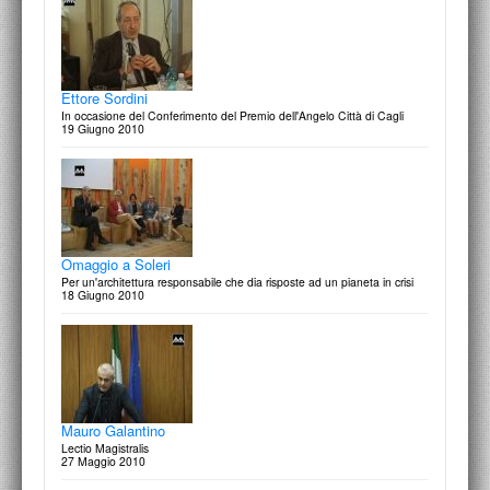
Francesco Moschini, Antonio Ortiz, Franco Purini
Le vie del progetto contemporaneo
2 Maggio 2009
Ettore Sordini
In occasione del Conferimento del Premio dell'Angelo Città di Cagli
19 Giugno 2010
Francesco Moschini
True Story. tra Arte, Architettura e Collezionismo
30 Aprile 2009
Omaggio a Soleri
Per un'architettura responsabile che dia risposte ad un pianeta in crisi
18 Giugno 2010
Francesco Moschini
Ricordando Giorgio De Marchis
4 Febbraio 2009
Mauro Galantino
Lectio Magistralis
27 Maggio 2010