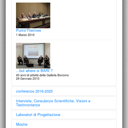
Guillermo Vàzquez Consuegra
Verso un'architettura civile
16 Luglio 2008
Purini/Thermes
1 Marzo 2010
Francesco Moschini: Centralità dell’architettura italiana
Dottorato in Composizione Architettonica, Facoltà Federico II
24 Giugno 2008
...but where is BARI ?
40 anni di attività della Galleria Bonomo
29 Gennaio 2010
conferenze 2016-2025
Interviste, Consulenze Scientifiche, Visioni e
Francesco Cellini
Testimonianze
Fra l'astrazione dell'impianto e l'imperfezione delle cose
11 Febbraio 2008
Laboratori di Progettazione
Mostre
Francesco Moschini