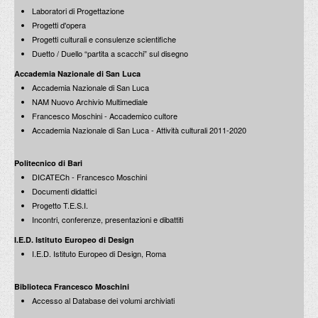
Laboratori di Progettazione
Caravaggio (Michelangelo Merisi) e Andrea Pazienza
Progetti d'opera
Le affinità elettive: di Francesco Moschini
Cerreto Sannita - Laboratorio di Progettazione '88
Progetti culturali e consulenze scientifiche
2 Agosto 2008
Mostra riassuntiva
Duetto / Duello “partita a scacchi” sul disegno
26 Febbraio 1990
Gianfranco Dioguardi
Accademia Nazionale di San Luca
Lectio Magistralis all'interno di Progetto T.E.S.I.
Accademia Nazionale di San Luca
22 Ottobre 2008
NAM Nuovo Archivio Multimediale
Francesco Moschini - Accademico cultore
Accademia Nazionale di San Luca - Attività culturali 2011-2020
Andrea Pazienza
vent'anni dopo
2008
Politecnico di Bari
Franco Purini
DICATECh - Francesco Moschini
Lectio Magistralis all'interno di Progetto T.E.S.I.
Documenti didattici
26 Settembre 2008
Progetto T.E.S.I.
Incontri, conferenze, presentazioni e dibattiti
Andrea Pazienza
I.E.D. Istituto Europeo di Design
vent'anni dopo
I.E.D. Istituto Europeo di Design, Roma
29 giugno 2008
Luciano Canfora
Biblioteca Francesco Moschini
Lectio Magistralis all'interno di Progetto T.E.S.I.
Accesso al Database dei volumi archiviati
9 Giugno 2008