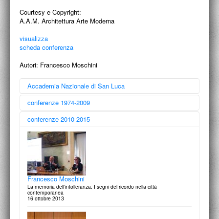
ACCADEMIA NAZIONALE DI SAN LUCA
Courtesy e Copyright:
A.A.M. Architettura Arte Moderna
I.E.D. / ROMA
visualizza
POLITECNICO DI BARI
scheda conferenza
Autori:
Francesco Moschini
BIBLIOTECA FRANCESCO MOSCHINI
A.A.M. ARCHITETTURA ARTE MODERNA
Accademia Nazionale di San Luca
conferenze 1974-2009
RECENSIONI GENERALI
conferenze 2010-2015
MOSTRE
ARTISTI
Gillo Dorfles: Roma Doma ?
conversazione con Aldo Colonetti e Francesco Moschini
26 novembre 2013
Francesca Pietropaolo
DUETTI / DUELLI
La poetica dello spazio. Dialoghi tra Arte e Architettura al presente
17 Dicembre 2009
Francesco Moschini
LABORATORI DI PROGETTAZIONE
La memoria dell’intolleranza. I segni del ricordo nella città
contemporanea
16 ottobre 2013
PROGETTI D'OPERA