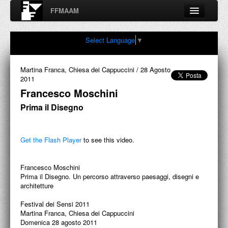
FFMAAM
Fondo Francesco Moschini
Select Language
▼
A.A.M. Architettura Arte Moderna
Percorsi, nodi, sconfinamenti e contaminazioni tra Arte,
Architettura, Design, Fotografia..
Martina Franca, Chiesa dei Cappuccini
/
28 Agosto
2011
Francesco Moschini
Prima il Disegno
FFMAAM
FRANCESCO MOSCHINI
Get the Flash Player
to see this video.
PUBBLICAZIONI
Francesco Moschini
CONFERENZE
Prima il Disegno. Un percorso attraverso paesaggi, disegni e
architetture
VIDEO
Festival dei Sensi 2011
Martina Franca, Chiesa dei Cappuccini
COLLEZIONE
Domenica 28 agosto 2011