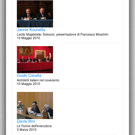
Aldo Rossi
L'azzurro del cielo. Omaggio ad Aldo Rossi
26 gennaio 2009
Jannis Kounellis
Lectio Magistralis: Scirocco. presentazione di Francesco Moschini
13 Maggio 2010
Michelangelo Pistoletto: Il Terzo Paradiso / Gianna
Nannini: Mama
18 dicembre 2008
Guido Canella
Architetti italiani nel novecento
10 Maggio 2010
Álvaro Siza Vieira
Lectio Magistralis. presentazione di Francesco Moschini
28 Ottobre 2008
Dante Bini
Le Forme dell’invenzione
3 Marzo 2010