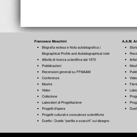
Francesco Moschini
A.A.M. A
Biografia estesa e Nota autobiografica |
Stori
Biographical Profile and Autobiographical note
Rece
Attività di ricerca scientifica dal 1973
Artist
Pubblicazioni
Most
Recensioni generali su FFMAAM
Pubb
Conferenze
Vide
Mostre
Fiere
Video
Labo
Collezione
Proge
Laboratori di Progettazione
Proge
Progetti d'opera
Duett
Progetti culturali e consulenze scientifiche
Duetto / Duello “partita a scacchi” sul disegno