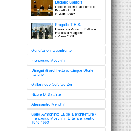
Luciano Canfora
Lectio Magistralis all'interno di
Progetto T.E.S.I.
Lo sguardo di Ulisse
9 Giugno 2008
Grandi fotografi rileggono grandi
Architetture
Progetto T.E.S.I.
28 Maggio 2008
Intervista a Vincenzo D'Alba e
Francesco Maggiore
4 Marzo 2008
Generazioni a confronto
Francesco Moschini
Disegni di architettura. Cinque Storie
Italiane
Gallaratese Corviale Zen
Nicola Di Battista
Alessandro Mendini
Carlo Aymonino: La bella architettura /
Francesco Moschini: L'Italia al centro
1945-1990