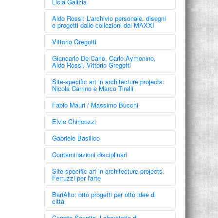
Licia Galizia
Aldo Rossi: L'archivio personale. disegni
e progetti dalle collezioni del MAXXI
Vittorio Gregotti
Giancarlo De Carlo, Carlo Aymonino,
Aldo Rossi, Vittorio Gregotti
Site-specific art in architecture projects:
Nicola Carrino e Marco Tirelli
Fabio Mauri / Massimo Bucchi
Elvio Chiricozzi
Elvio Chiricozzi
Gabriele Basilico
Mi apparisti vestita: disegni,
pensieri e carte 1985-2000
Contaminazioni disciplinari
8 Maggio 2000
Site-specific art in architecture projects.
Ferruzzi per l'arte
Percorsi nel Moderno e nel
BariAlto: otto progetti per otto idee di
Contemporaneo: Ferruzzi per
città
l’Arte
Boetti, Burri, Cantafora, Carrino,
BariAlto: otto progetti per
Cerreto Sannita. Laboratorio di