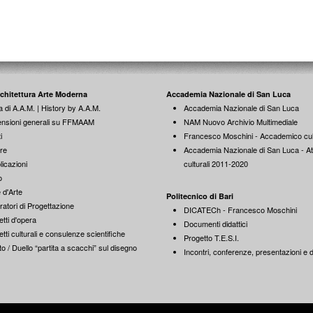
rchitettura Arte Moderna
Accademia Nazionale di San Luca
a di A.A.M. | History by A.A.M.
Accademia Nazionale di San Luca
nsioni generali su FFMAAM
NAM Nuovo Archivio Multimediale
i
Francesco Moschini - Accademico cul
re
Accademia Nazionale di San Luca - Att
licazioni
culturali 2011-2020
o
 d'Arte
Politecnico di Bari
ratori di Progettazione
DICATECh - Francesco Moschini
tti d'opera
Documenti didattici
tti culturali e consulenze scientifiche
Progetto T.E.S.I.
o / Duello “partita a scacchi” sul disegno
Incontri, conferenze, presentazioni e di