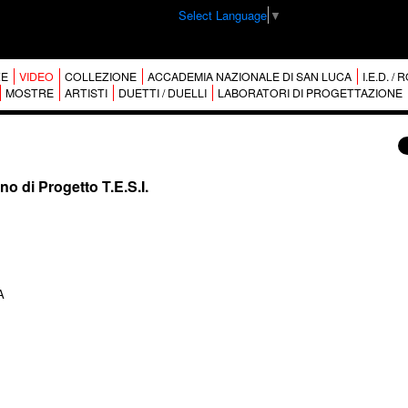
Select Language
▼
E
VIDEO
COLLEZIONE
ACCADEMIA NAZIONALE DI SAN LUCA
I.E.D. /
MOSTRE
ARTISTI
DUETTI / DUELLI
LABORATORI DI PROGETTAZIONE
rno di Progetto T.E.S.I.
A