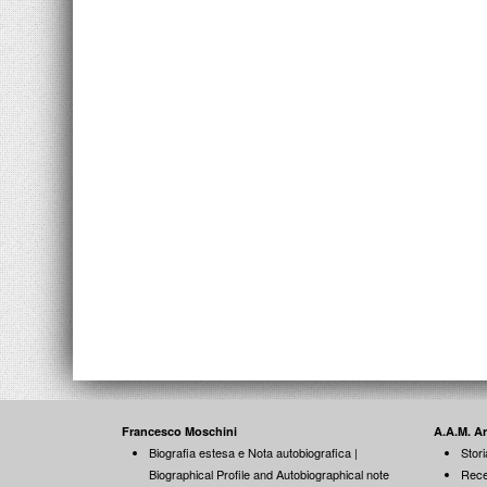
Francesco Moschini
A.A.M. A
Biografia estesa e Nota autobiografica |
Stori
Biographical Profile and Autobiographical note
Rece