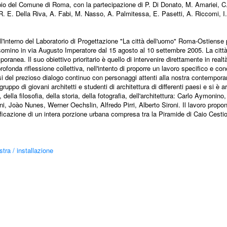
io del Comune di Roma, con la partecipazione di P. Di Donato, M. Amariei, C.
R. E. Della Riva, A. Fabi, M. Nasso, A. Palmitessa, E. Pasetti, A. Riccomi, I
all'interno del Laboratorio di Progettazione "La città dell'uomo" Roma-Ostiens
somino in via Augusto Imperatore dal 15 agosto al 10 settembre 2005. La citt
ranea. Il suo obiettivo prioritario è quello di intervenire direttamente in realt
da riflessione collettiva, nell'intento di proporre un lavoro specifico e con
osi del prezioso dialogo continuo con personaggi attenti alla nostra contemporan
ppo di giovani architetti e studenti di architettura di differenti paesi e si è ar
della filosofia, della storia, della fotografia, dell'architettura: Carlo Aymonino,
i, Joào Nunes, Werner Oechslin, Alfredo Pirri, Alberto Sironi. Il lavoro propo
ificazione di un intera porzione urbana compresa tra la Piramide di Caio Cestio
tra / installazione