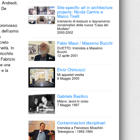
 Andreoli,
Site-specific art in architecture
. De
projects: Nicola Carrino e
Marco Tirelli
Intervento di restauro e risanamento
e promosso
conservativo della nuova “Casa del
Mutilato”
à dell'uomo
2000-2002
à
creto
Fabio Mauri / Massimo Bucchi
eità. In
DUETTO. Intervista a Massimo
Bucchi
ricchito
12 aprile 2001
 Fabrizio
ne una
Elvio Chiricozzi
 e la
Mi apparisti vestita
8 Maggio 2000
Gabriele Basilico
Milano, lavori in corso
7 Maggio 1997
Contaminazioni disciplinari
Intervista a Francesco Moschini
Teleregione / 1993-1994