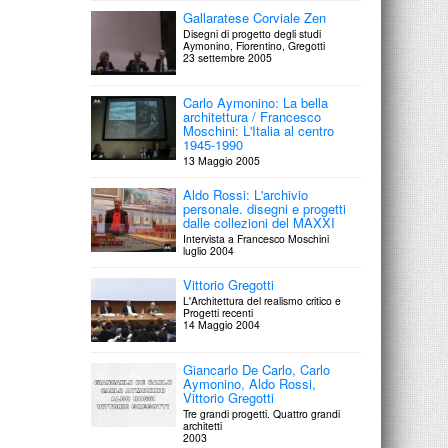
Gallaratese Corviale Zen
Disegni di progetto degli studi
Aymonino, Fiorentino, Gregotti
23 settembre 2005
Carlo Aymonino: La bella
architettura / Francesco
Moschini: L'Italia al centro
1945-1990
13 Maggio 2005
Aldo Rossi: L'archivio
personale. disegni e progetti
dalle collezioni del MAXXI
Intervista a Francesco Moschini
luglio 2004
Vittorio Gregotti
L'Architettura del realismo critico e
Progetti recenti
14 Maggio 2004
Giancarlo De Carlo, Carlo
Aymonino, Aldo Rossi,
Vittorio Gregotti
Tre grandi progetti. Quattro grandi
architetti
2003