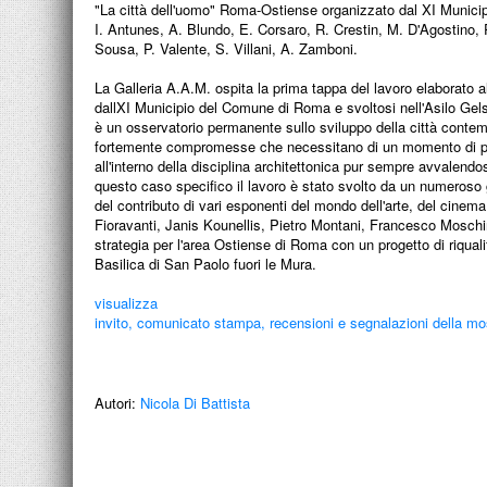
"La città dell'uomo" Roma-Ostiense organizzato dal XI Municip
I. Antunes, A. Blundo, E. Corsaro, R. Crestin, M. D'Agostino, 
Sousa, P. Valente, S. Villani, A. Zamboni.
La Galleria A.A.M. ospita la prima tappa del lavoro elaborato 
dallXI Municipio del Comune di Roma e svoltosi nell'Asilo Gel
è un osservatorio permanente sullo sviluppo della città contempo
fortemente compromesse che necessitano di un momento di profon
all'interno della disciplina architettonica pur sempre avvalend
questo caso specifico il lavoro è stato svolto da un numeroso gru
del contributo di vari esponenti del mondo dell'arte, del cinema, 
Fioravanti, Janis Kounellis, Pietro Montani, Francesco Moschin
strategia per l'area Ostiense di Roma con un progetto di riqual
Basilica di San Paolo fuori le Mura.
visualizza
invito, comunicato stampa, recensioni e segnalazioni della mos
Autori:
Nicola Di Battista