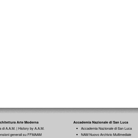
rchitettura Arte Moderna
Accademia Nazionale di San Luca
a di A.A.M. | History by A.A.M.
Accademia Nazionale di San Luca
nsioni generali su FFMAAM
NAM Nuovo Archivio Multimediale