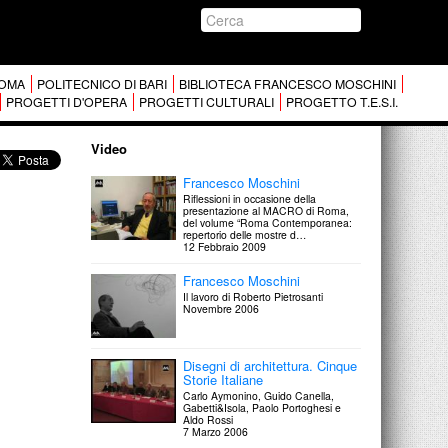
 ROMA
POLITECNICO DI BARI
BIBLIOTECA FRANCESCO MOSCHINI
PROGETTI D'OPERA
PROGETTI CULTURALI
PROGETTO T.E.S.I.
Video
Francesco Moschini
Riflessioni in occasione della
presentazione al MACRO di Roma,
del volume “Roma Contemporanea:
repertorio delle mostre d…
12 Febbraio 2009
Francesco Moschini
Il lavoro di Roberto Pietrosanti
Novembre 2006
Disegni di architettura. Cinque
Storie Italiane
Carlo Aymonino, Guido Canella,
Gabetti&Isola, Paolo Portoghesi e
Aldo Rossi
7 Marzo 2006