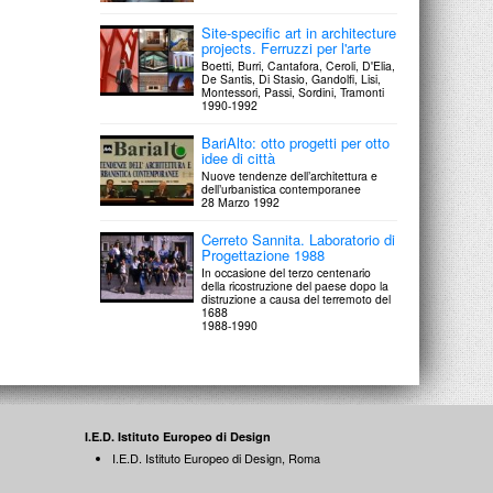
Site-specific art in architecture
projects. Ferruzzi per l'arte
Boetti, Burri, Cantafora, Ceroli, D'Elia,
De Santis, Di Stasio, Gandolfi, Lisi,
Montessori, Passi, Sordini, Tramonti
1990-1992
BariAlto: otto progetti per otto
idee di città
Nuove tendenze dell’architettura e
dell’urbanistica contemporanee
28 Marzo 1992
Cerreto Sannita. Laboratorio di
Progettazione 1988
In occasione del terzo centenario
della ricostruzione del paese dopo la
distruzione a causa del terremoto del
1688
1988-1990
I.E.D. Istituto Europeo di Design
I.E.D. Istituto Europeo di Design, Roma