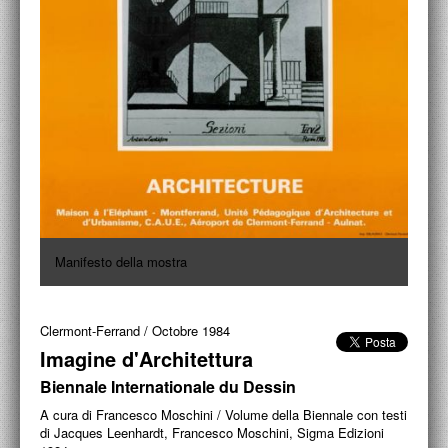
ACCADEMIA NAZIONALE DI SAN LUCA
I.E.D. / ROMA
POLITECNICO DI BARI
BIBLIOTECA FRANCESCO MOSCHINI
A.A.M. ARCHITETTURA ARTE MODERNA
RECENSIONI GENERALI
MOSTRE
Manifesto della mostra
ARTISTI
Clermont-Ferrand
/
Octobre 1984
DUETTI / DUELLI
Imagine d'Architettura
LABORATORI DI PROGETTAZIONE
Biennale Internationale du Dessin
PROGETTI D'OPERA
A cura di Francesco Moschini / Volume della Biennale con testi
di Jacques Leenhardt, Francesco Moschini, Sigma Edizioni