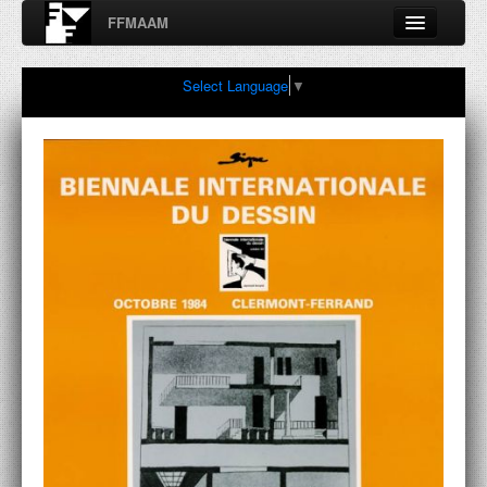
FFMAAM
Fondo Francesco Moschini
Select Language
▼
A.A.M. Architettura Arte Moderna
Percorsi, nodi, sconfinamenti e contaminazioni tra Arte,
Architettura, Design, Fotografia..
FFMAAM
FRANCESCO MOSCHINI
PUBBLICAZIONI
CONFERENZE
VIDEO
COLLEZIONE