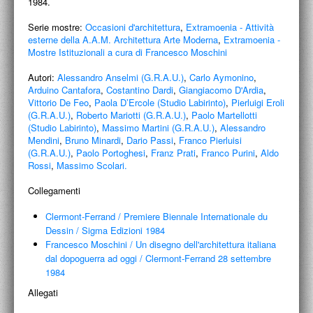
1984.
PROGETTI CULTURALI
Serie mostre:
Occasioni d'architettura
,
Extramoenia - Attività
PROGETTO T.E.S.I.
esterne della A.A.M. Architettura Arte Moderna
,
Extramoenia -
Mostre Istituzionali a cura di Francesco Moschini
Autori:
Alessandro Anselmi (G.R.A.U.)
,
Carlo Aymonino
,
Arduino Cantafora
,
Costantino Dardi
,
Giangiacomo D'Ardia
,
Vittorio De Feo
,
Paola D’Ercole (Studio Labirinto)
,
Pierluigi Eroli
(G.R.A.U.)
,
Roberto Mariotti (G.R.A.U.)
,
Paolo Martellotti
(Studio Labirinto)
,
Massimo Martini (G.R.A.U.)
,
Alessandro
Mendini
,
Bruno Minardi
,
Dario Passi
,
Franco Pierluisi
(G.R.A.U.)
,
Paolo Portoghesi
,
Franz Prati
,
Franco Purini
,
Aldo
Rossi
,
Massimo Scolari.
Collegamenti
Clermont-Ferrand
/
Premiere Biennale Internationale du
Dessin
/
Sigma Edizioni 1984
Francesco Moschini
/
Un disegno dell'architettura italiana
dal dopoguerra ad oggi
/
Clermont-Ferrand 28 settembre
1984
Allegati