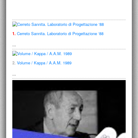
ACCADEMIA NAZIONALE DI SAN LUCA
I.E.D. / ROMA
POLITECNICO DI BARI
1.
Cerreto Sannita. Laboratorio di Progettazione ‘88
BIBLIOTECA FRANCESCO MOSCHINI
...
A.A.M. ARCHITETTURA ARTE MODERNA
2.
Volume / Kappa / A.A.M. 1989
RECENSIONI GENERALI
...
MOSTRE
ARTISTI
DUETTI / DUELLI
LABORATORI DI PROGETTAZIONE
PROGETTI D'OPERA