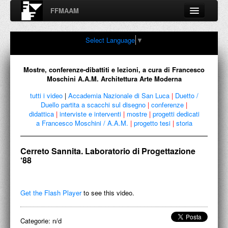
FFMAAM
Fondo Francesco Moschini
Select Language
▼
A.A.M. Architettura Arte Moderna
Percorsi, nodi, sconfinamenti e contaminazioni tra Arte,
Architettura, Design, Fotografia..
Mostre, conferenze-dibattiti e lezioni, a cura di Francesco
Moschini A.A.M. Architettura Arte Moderna
tutti i video
|
Accademia Nazionale di San Luca
|
Duetto /
Duello partita a scacchi sul disegno
|
conferenze
|
FFMAAM
didattica
|
interviste e interventi
|
mostre
|
progetti dedicati
a Francesco Moschini / A.A.M.
|
progetto tesi
|
storia
FRANCESCO MOSCHINI
Cerreto Sannita. Laboratorio di Progettazione
PUBBLICAZIONI
‘88
CONFERENZE
Get the Flash Player
to see this video.
VIDEO
COLLEZIONE
Categorie:
n/d