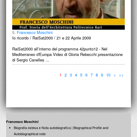
8.
Francesco Moschini
Io ricordo / RaiSat2000 / 21 e 22 Aprile 2009
RaiSat2000 all’interno del programma 42punto12 - Nel
Mediterraneo d'Europa Video di Gloria Rebecchi presentazione
di Sergio Canelles ...
1
2
3
4
5
6
7
8
9
10
>
>>
Francesco Moschini
Biografia estesa e Nota autobiografica | Biographical Profile and
Autobiographical note